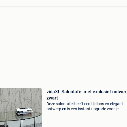
vidaXL Salontafel met exclusief ontwer
zwart
Deze salontafel heeft een tijdloos en elegant
ontwerp en is een instant upgrade voor je
woonkamer. De stevige constructie zorgt ervo
dat de tafel jarenlang meegaat. Dankzij het
exclusieve ontwerp me