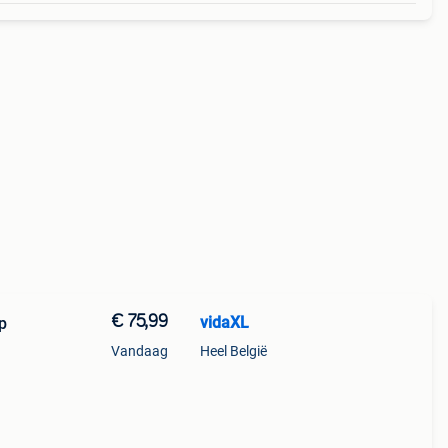
€ 75,99
vidaXL
p
Vandaag
Heel België
or