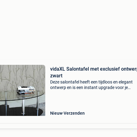
vidaXL Salontafel met exclusief ontwer
zwart
Deze salontafel heeft een tijdloos en elegant
ontwerp en is een instant upgrade voor je
woonkamer. De stevige constructie zorgt ervo
dat de tafel jarenlang meegaat. Dankzij het
exclusieve ontwerp me
Nieuw
Verzenden