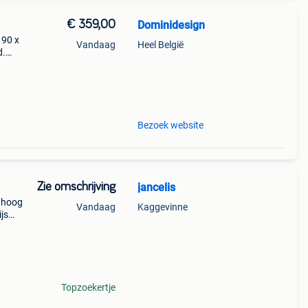
€ 359,00
Dominidesign
 90 x
Vandaag
Heel België
d.
keuze
Bezoek website
Zie omschrijving
jancelis
m hoog
Vandaag
Kaggevinne
js
Topzoekertje