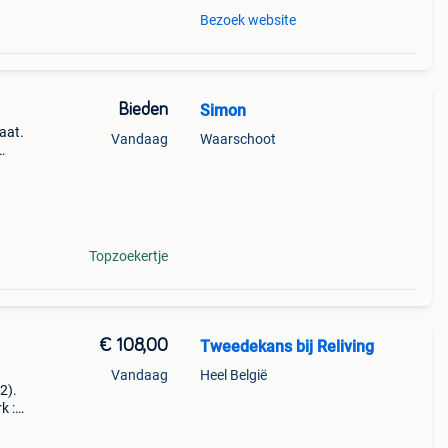
Bezoek website
Bieden
Simon
aat.
Vandaag
Waarschoot
Topzoekertje
€ 108,00
Tweedekans bij Reliving
Vandaag
Heel België
22).
k :
ameter