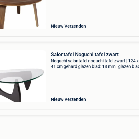
over keuze opties en beschikbaarheid.
Nieuw
Verzenden
Salontafel Noguchi tafel zwart
Noguchi salontafel noguchi tafel zwart | 124 x
41 cm gehard glazen blad: 18 mm | glazen bla
Houten frame bezoek onze website
dominidesign.com voor meer informatie over 
opties en beschikba
Nieuw
Verzenden