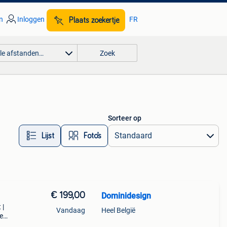
n
Inloggen
FR
Plaats zoekertje
lle afstanden…
Zoek
Sorteer op
Lijst
Foto’s
€ 199,00
Dominidesign
 |
Vandaag
Heel België
e
ie