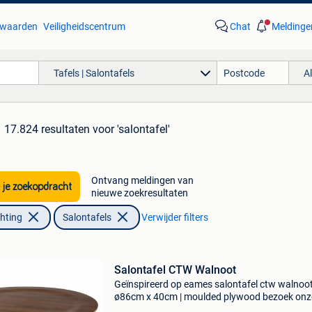
waarden
Veiligheidscentrum
Chat
Meldinge
Tafels | Salontafels
A
17.824 resultaten
voor 'salontafel'
Ontvang meldingen van
 je zoekopdracht
nieuwe zoekresultaten
chting
Salontafels
Verwijder filters
Salontafel CTW Walnoot
Geïnspireerd op eames salontafel ctw walnoot
ø86cm x 40cm | moulded plywood bezoek onz
website dominidesign.com voor meer informat