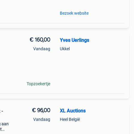
Bezoek website
€ 160,00
Yves Uerlings
Vandaag
Ukkel
akke
n
Topzoekertje
€ 96,00
XL Auctions
 -
Vandaag
Heel België
g aan
et