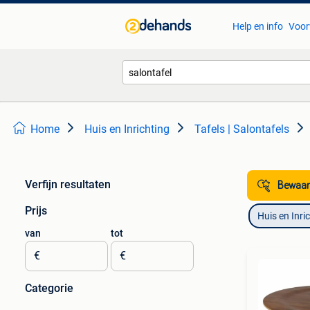
Help en info
Voor
Home
Huis en Inrichting
Tafels | Salontafels
Verfijn resultaten
Bewaar
Prijs
Huis en Inri
van
tot
€
€
Categorie