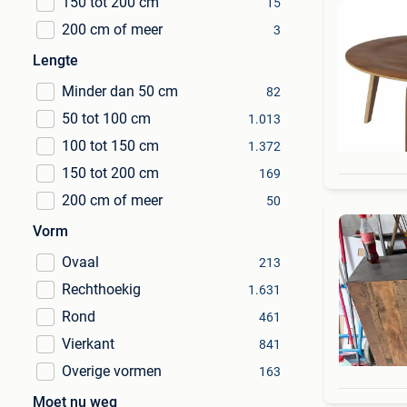
150 tot 200 cm
15
200 cm of meer
3
Lengte
Minder dan 50 cm
82
50 tot 100 cm
1.013
100 tot 150 cm
1.372
150 tot 200 cm
169
200 cm of meer
50
Vorm
Ovaal
213
Rechthoekig
1.631
Rond
461
Vierkant
841
Overige vormen
163
Moet nu weg