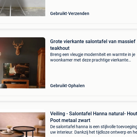
Gebruikt
Verzenden
Grote vierkante salontafel van massief
teakhout
Breng een vleugje moderniteit en warmte in je
woonkamer met deze prachtige vierkante
salontafel van massief teakhout. Met zijn str
design, stevige lijnen en discrete metalen pote
past hij perfect
Gebruikt
Ophalen
Veiling - Salontafel Hanna natural- Hout
Poot metaal zwart
De salontafel hanna is een stijlvolle toevoegin
uw interieur. Dankzij het tijdloze ontwerp en h