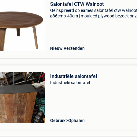
Salontafel CTW Walnoot
Geïnspireerd op eames salontafel ctw walnoot
ø86cm x 40cm | moulded plywood bezoek onz
website dominidesign.com voor meer informat
over keuze opties en beschikbaarheid.
Nieuw
Verzenden
Industriële salontafel
Industriële salontafel
Gebruikt
Ophalen