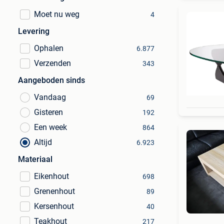
Moet nu weg
4
Levering
Ophalen
6.877
Verzenden
343
Aangeboden sinds
Vandaag
69
Gisteren
192
Een week
864
Altijd
6.923
Materiaal
Eikenhout
698
Grenenhout
89
Kersenhout
40
Teakhout
217