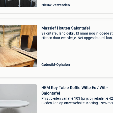
Nieuw
Verzenden
Massief Houten Salontafel
Salontafel, lang gebruikt maar nog in goede st
Hier en daar een vlekje. Net opgeschuurd, kan
eventueel nog een laagje houtolie gebruiken.
Hoogte: 46cm breedte: 80cm lengte: 150cm
Gebruikt
Ophalen
HEM Key Table Koffie Witte Es / Wit -
Salontafel
Prijs : bieden vanaf € 103 (prijs bij retailer: € 4
Bieden kan op onze website! Korting : 76% mer
hem materiaal : staal/hout hoogte : 43 cm di
: 50 cm levering : zelf ophalen of