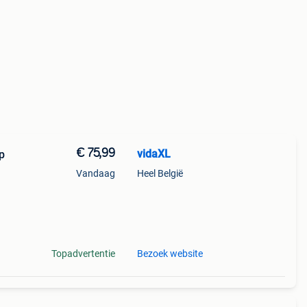
€ 75,99
vidaXL
p
Vandaag
Heel België
or
Topadvertentie
Bezoek website