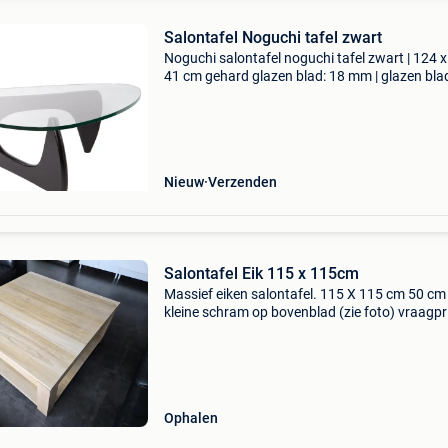
Salontafel Noguchi tafel zwart
Noguchi salontafel noguchi tafel zwart | 124 x
41 cm gehard glazen blad: 18 mm | glazen bla
Houten frame bezoek onze website
dominidesign.com voor meer informatie over 
opties en beschikba
Nieuw
Verzenden
Salontafel Eik 115 x 115cm
Massief eiken salontafel. 115 X 115 cm 50 c
kleine schram op bovenblad (zie foto) vraagpri
475 € weg wegens nieuwe inrichting interieur.
Ophalen