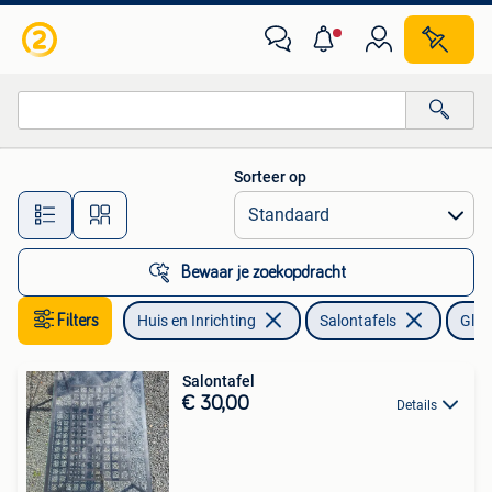
Tafels | Salontafels
Sorteer op
Alle afstanden…
Bewaar je zoekopdracht
Filters
Huis en Inrichting
Salontafels
Glas
Salontafel
€ 30,00
Details