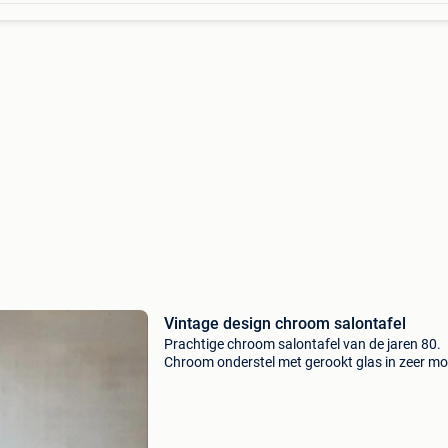
Vintage design chroom salontafel
Prachtige chroom salontafel van de jaren 80.
Chroom onderstel met gerookt glas in zeer mo
vintage staat 60 x 130 x 35 cm op te halen in
brugge vaste prijs, geen biedingen a.u.b. Mid
century modern