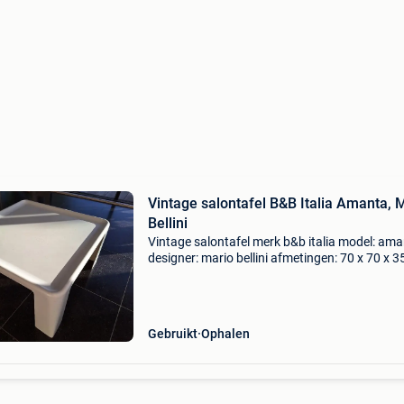
Vintage salontafel B&B Italia Amanta, 
Bellini
Vintage salontafel merk b&b italia model: am
designer: mario bellini afmetingen: 70 x 70 x 
kleur: wit materiaal: fiberlite staat: in goede st
met gebruikssporen in overeenstemming met
Gebruikt
Ophalen