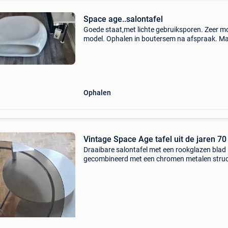
Space age..salontafel
Goede staat,met lichte gebruiksporen. Zeer m
model. Ophalen in boutersem na afspraak. M
weg vanaf 31 juli
Ophalen
Vintage Space Age tafel uit de jaren 70
Draaibare salontafel met een rookglazen blad
gecombineerd met een chromen metalen stru
met verstelbare witte formica-bladen. Het
sculpturale ontwerp uit de jaren 70 en de
contrasterende materiale