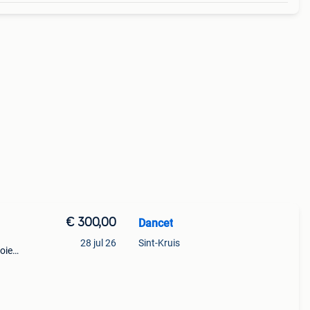
€ 300,00
Dancet
28 jul 26
Sint-Kruis
oie