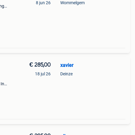
8 jun 26
Wommelgem
ing
et
eerd
€ 285,00
xavier
18 jul 26
Deinze
 In
en aan