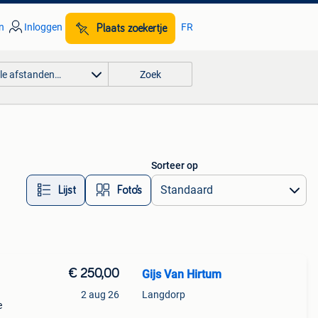
n
Inloggen
FR
Plaats zoekertje
lle afstanden…
Zoek
Sorteer op
Lijst
Foto’s
€ 250,00
Gijs Van Hirtum
2 aug 26
Langdorp
e