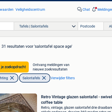
waarden
Veiligheidscentrum
Chat
Meldinge
Tafels | Salontafels
A
31 resultaten
voor 'salontafel space age'
Ontvang meldingen van
 je zoekopdracht
nieuwe zoekresultaten
chting
Salontafels
Verwijder filters
Retro Vintage glazen salontafel - swivel
coffee table
Retro, vintage, glazen salontafel drie draaibar