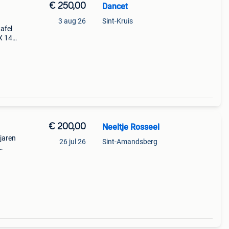
€ 250,00
Dancet
3 aug 26
Sint-Kruis
afel
X 140
halen
€ 200,00
Neeltje Rosseel
(jaren
26 jul 26
Sint-Amandsberg
60 cm.