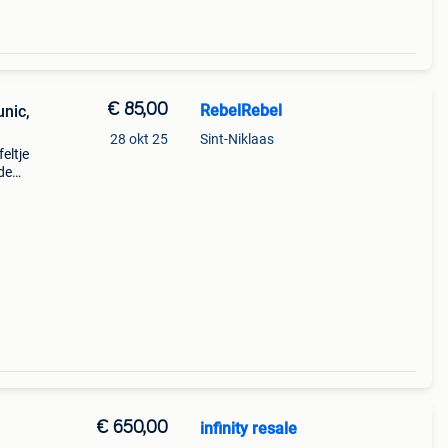
€ 85,00
RebelRebel
unic,
28 okt 25
Sint-Niklaas
feltje
de
n
€ 650,00
infinity resale