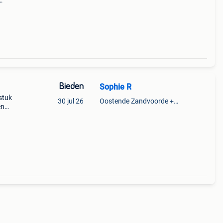
e
e age
Bieden
Sophie R
stuk
30 jul 26
Oostende Zandvoorde +Oostende
en