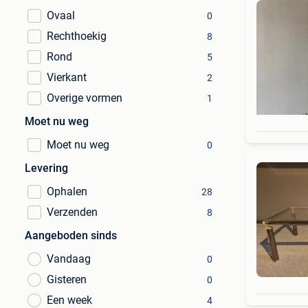
Ovaal
0
Rechthoekig
8
Rond
5
Vierkant
2
Overige vormen
1
Moet nu weg
Moet nu weg
0
Levering
Ophalen
28
Verzenden
8
Aangeboden sinds
Vandaag
0
Gisteren
0
Een week
4