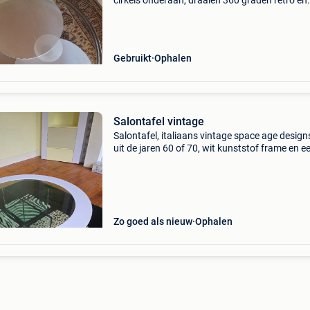
cirkels onderaan, draaien 360 graden retro en
moderne design uit de jaren &#39;70 en vroeg
jaren &#39;80 90 cm doorsnede vintage, spac
of
Gebruikt
Ophalen
Salontafel vintage
Salontafel, italiaans vintage space age design
uit de jaren 60 of 70, wit kunststof frame en e
glazen blad en voet. Diameter 1,30m.
Zo goed als nieuw
Ophalen