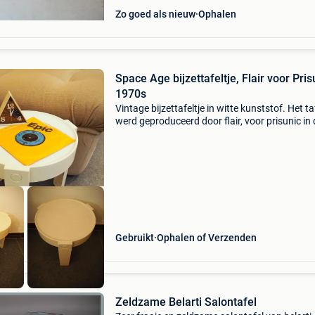
Zo goed als nieuw
Ophalen
Space Age bijzettafeltje, Flair voor Pris
1970s
Vintage bijzettafeltje in witte kunststof. Het ta
werd geproduceerd door flair, voor prisunic in 
jaren&#39; 70. Er is een beetje vergeling hier e
daar, eigen aan de leeftijd. Leuke eyeca
Gebruikt
Ophalen of Verzenden
Zeldzame Belarti Salontafel