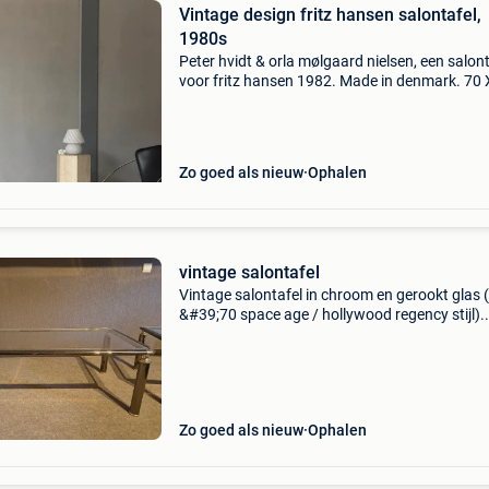
Vintage design fritz hansen salontafel,
1980s
Peter hvidt & orla mølgaard nielsen, een salont
voor fritz hansen 1982. Made in denmark. 70 
x 47 cm vaste prijs, geen biedingen aub op te 
in brugge, belgië mid century modern desig
Zo goed als nieuw
Ophalen
vintage salontafel
Vintage salontafel in chroom en gerookt glas 
&#39;70 space age / hollywood regency stijl).
Hoogte 40 cm. Een tafel is vierkant en 60 op 
De andere is rechthoekig en 60 op 115 cm.
Zo goed als nieuw
Ophalen