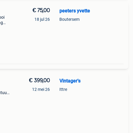
€ 75,00
peeters yvette
ooi
18 jul 26
Boutersem
ag
€ 399,00
Vintager's
12 mei 26
Ittre
ctuur