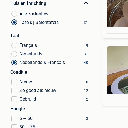
Huis en Inrichting
Alle zoekertjes
Tafels | Salontafels
31
Taal
Français
9
Nederlands
31
Nederlands & Français
40
Conditie
Nieuw
0
Zo goed als nieuw
12
Gebruikt
12
Hoogte
5 – 50
3
50 – 75
1