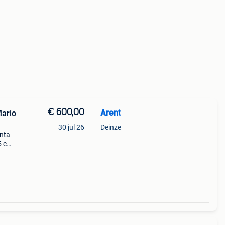
€ 600,00
Arent
Mario
30 jul 26
Deinze
anta
35 cm
aat