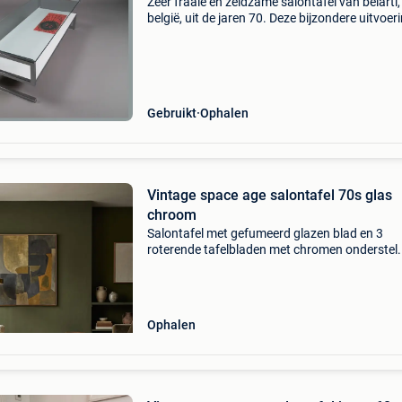
Zeer fraaie en zeldzame salontafel van belarti,
belgië, uit de jaren 70. Deze bijzondere uitvoer
combineert een verchroomd metalen frame m
een zwevend rookglazen blad en een geïntegr
keramisc
Gebruikt
Ophalen
Vintage space age salontafel 70s glas
chroom
Salontafel met gefumeerd glazen blad en 3
roterende tafelbladen met chromen onderstel.
mooie staat. Het glas heeft kleine krasjes eig
de leeftijd maar geen chips af aan de zijkant.
Afmetingen
Ophalen