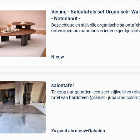
Veiling - Salontafels set Organisch- Walnoot
- Notenhout -
Deze chique en stijlvolle organische salontafels
ontworpen om naadloos in ieder eigentijds int
te passen! Dankzij de organische vormen en h
mooie walnoothouten fineer blad is deze set e
Nieuw
salontafel
Te koop aangeboden: een zeer stijlvolle en ro
tafel van hardsteen (graniet - juparano colomb
india). De tafel heeft een prachtig blad met
afgeronde boorden. Dankzij de hoogwaardige
natuurstee
Zo goed als nieuw
Ophalen