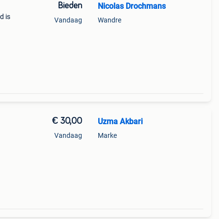
Bieden
Nicolas Drochmans
d is
Vandaag
Wandre
nde
€ 30,00
Uzma Akbari
Vandaag
Marke