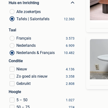
Huis en Inrichting
Alle zoekertjes
Tafels | Salontafels
12.360
Taal
Français
3.573
Nederlands
6.909
Nederlands & Français
10.482
Conditie
Nieuw
4.136
Zo goed als nieuw
3.358
Gebruikt
2.808
Hoogte
5 – 50
1.027
50 – 75
274