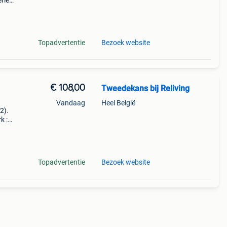
erieur
et
en
Topadvertentie
Bezoek website
€ 108,00
Tweedekans bij Reliving
Vandaag
Heel België
22).
k :
ameter
Topadvertentie
Bezoek website