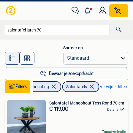
Tafels | Salontafels
Sorteer op
Alle afstanden…
Bewaar je zoekopdracht
Filters
Huis en Inrichting
Salontafels
Verwijder filters
Salontafel Mangohout Tess Rond 70 cm
€ 119,00
Details
Topadvertentie