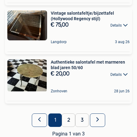
Vintage salontafeltje/bijzettafel
(Hollywood Regency stijl)
€ 75,00
Details
Langdorp
3 aug 26
Authentieke salontafel met marmeren
blad jaren 50/60
€ 20,00
Details
Zonhoven
28 jun 26
1
2
3
Pagina 1 van 3