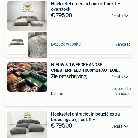
Hoekzetel groen in bouclé, hoek L –
overstock
€ 795,00
Details
Bezoek website
Vandaag
NIEUW & TWEEDEHANDSE
CHESTERFIELD 1000m2 FAUTEUIL
BANK STOEL
Zie omschrijving
Details
Topzoekertje
Deurne
Vandaag
Hoekzetel antraciet in bouclé extra
breed ligvlak, hoek R –
€ 795,00
Details