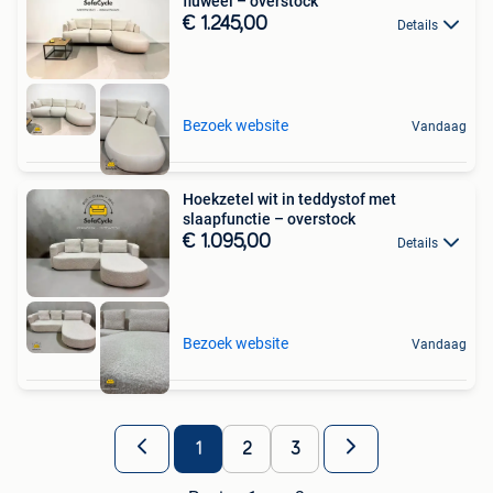
fluweel – overstock
€ 1.245,00
Details
Bezoek website
Vandaag
Hoekzetel wit in teddystof met
slaapfunctie – overstock
€ 1.095,00
Details
Bezoek website
Vandaag
1
2
3