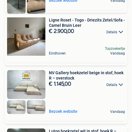
Bezoek website
Vandaag
Ligne Roset - Togo - Driezits Zetel/Sofa -
Camel Bruin Leer
€ 2.900,00
Details
Topzoekertje
Eindhoven
Vandaag
NV Gallery hoekzetel beige in stof, hoek
R – overstock
€ 1.145,00
Details
Bezoek website
Vandaag
Luton hoekzetel wit in stof, hoek R –