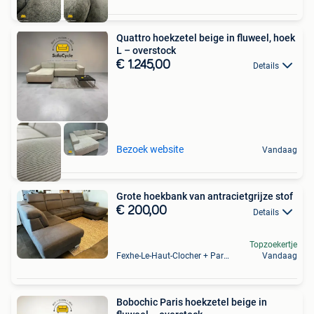
Quattro hoekzetel beige in fluweel, hoek
L – overstock
€ 1.245,00
Details
Bezoek website
Vandaag
Grote hoekbank van antracietgrijze stof
€ 200,00
Details
Topzoekertje
Fexhe-Le-Haut-Clocher + Partie De Momalle
Vandaag
Bobochic Paris hoekzetel beige in