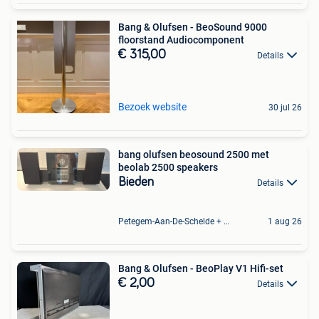
Bang & Olufsen - BeoSound 9000
floorstand Audiocomponent
€ 315,00
Details
Bezoek website
30 jul 26
bang olufsen beosound 2500 met
beolab 2500 speakers
Bieden
Details
Petegem-Aan-De-Schelde + Deel Van Oudenaarde
1 aug 26
Bang & Olufsen - BeoPlay V1 Hifi-set
€ 2,00
Details