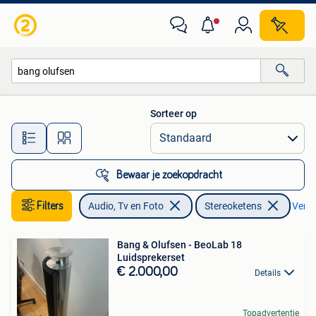
Stereoketens
Sorteer op
Alle afstanden…
Bewaar je zoekopdracht
Filters
Audio, Tv en Foto
Stereoketens
Verwij
Bang & Olufsen - BeoLab 18
Luidsprekerset
€ 2.000,00
Details
Topadvertentie