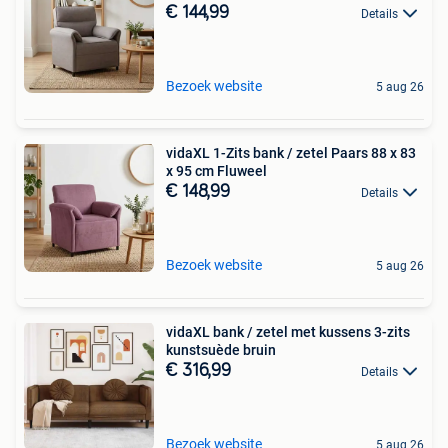
€ 144,99
Details
Bezoek website
5 aug 26
vidaXL 1-Zits bank / zetel Paars 88 x 83
x 95 cm Fluweel
€ 148,99
Details
Bezoek website
5 aug 26
vidaXL bank / zetel met kussens 3-zits
kunstsuède bruin
€ 316,99
Details
Bezoek website
5 aug 26