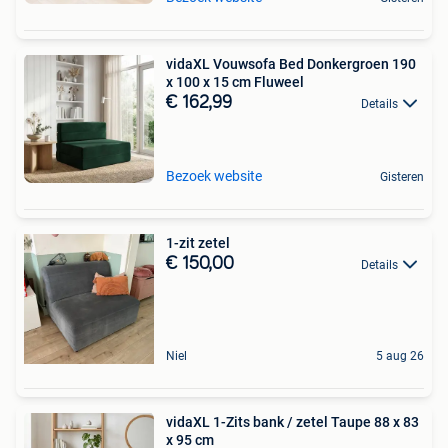
vidaXL Vouwsofa Bed Donkergroen 190
x 100 x 15 cm Fluweel
€ 162,99
Details
Bezoek website
Gisteren
1-zit zetel
€ 150,00
Details
Niel
5 aug 26
vidaXL 1-Zits bank / zetel Taupe 88 x 83
x 95 cm