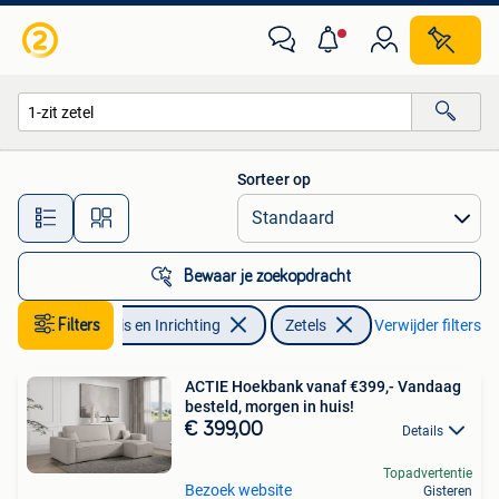
Zetels | Zetels
Sorteer op
Alle afstanden…
Bewaar je zoekopdracht
Filters
Huis en Inrichting
Zetels
Verwijder filters
ACTIE Hoekbank vanaf €399,- Vandaag
besteld, morgen in huis!
€ 399,00
Details
Topadvertentie
Bezoek website
Gisteren