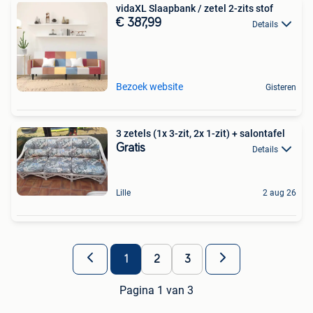
vidaXL Slaapbank / zetel 2-zits stof
€ 387,99
Details
Bezoek website
Gisteren
3 zetels (1x 3-zit, 2x 1-zit) + salontafel
Gratis
Details
Lille
2 aug 26
1
2
3
Pagina 1 van 3