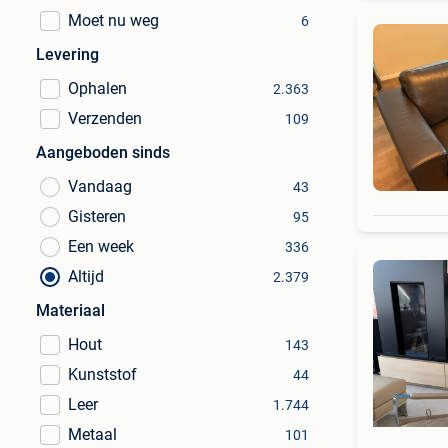
Moet nu weg
6
Levering
Ophalen
2.363
Verzenden
109
Aangeboden sinds
Vandaag
43
Gisteren
95
Een week
336
Altijd
2.379
Materiaal
Hout
143
Kunststof
44
Leer
1.744
Metaal
101