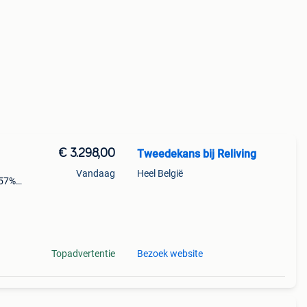
€ 3.298,00
Tweedekans bij Reliving
Vandaag
Heel België
 57%
cm
Topadvertentie
Bezoek website