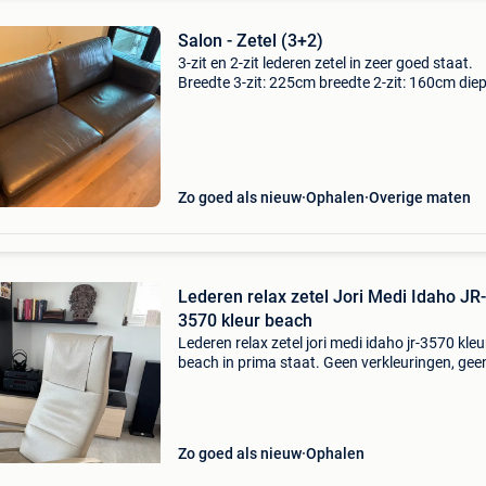
Salon - Zetel (3+2)
3-zit en 2-zit lederen zetel in zeer goed staat.
Breedte 3-zit: 225cm breedte 2-zit: 160cm diep
85 cm hoogte: 90cm —> weg wegens verhuis.
Zo goed als nieuw
Ophalen
Overige maten
Lederen relax zetel Jori Medi Idaho JR-
3570 kleur beach
Lederen relax zetel jori medi idaho jr-3570 kleu
beach in prima staat. Geen verkleuringen, gee
beschadigingen. Hoogte rug: 81cm; zithoogte:
47cm; zitdiepte: 54cm. Geen rokers, noch
huisdieren. Op te
Zo goed als nieuw
Ophalen