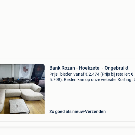
Bank Rozan - Hoekzetel - Ongebruikt
Prijs : bieden vanaf € 2.474 (Prijs bij retailer: €
5.798). Bieden kan op onze website! Korting :
materiaal : leer lengte : 338 cm breedte : 230 
hoogte : 70 cm levering : zelf ophalen
Zo goed als nieuw
Verzenden