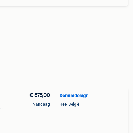
€ 675,00
Dominidesign
Vandaag
Heel België
,
keuze