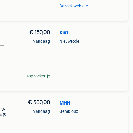
Bezoek website
€ 150,00
Kurt
Vandaag
Nieuwrode
.
 voor
n
Topzoekertje
€ 300,00
MHN
 3-
Vandaag
Gembloux
s (92