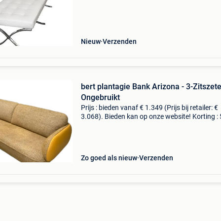
dominidesign.com voor meer informatie over 
opties en beschikbaarhe
Nieuw
Verzenden
bert plantagie Bank Arizona - 3-Zitszete
Ongebruikt
Prijs : bieden vanaf € 1.349 (Prijs bij retailer: €
3.068). Bieden kan op onze website! Korting :
merk : bert plantagie materiaal : stof/leer lengt
cm breedte : 235 cm hoogte : 86
Zo goed als nieuw
Verzenden