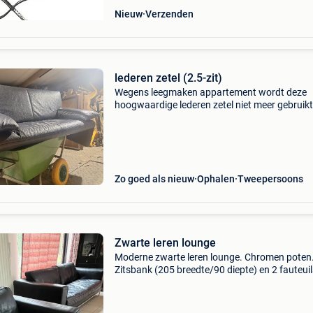
Nieuw
Verzenden
lederen zetel (2.5-zit)
Wegens leegmaken appartement wordt deze
hoogwaardige lederen zetel niet meer gebruikt
Deze is ongeveer 5 jaar oud en toen werd deze
meer dan 3500 euro gekocht. De armleuninge
kunnen in verschil
Zo goed als nieuw
Ophalen
Tweepersoons
Zwarte leren lounge
Moderne zwarte leren lounge. Chromen poten.
Zitsbank (205 breedte/90 diepte) en 2 fauteuil
breedte/90 diepte).