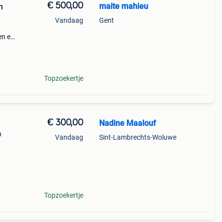
€ 500,00
maite mahieu
n
Vandaag
Gent
en en
taat
s
Topzoekertje
€ 300,00
Nadine Maalouf
n
Vandaag
Sint-Lambrechts-Woluwe
Topzoekertje