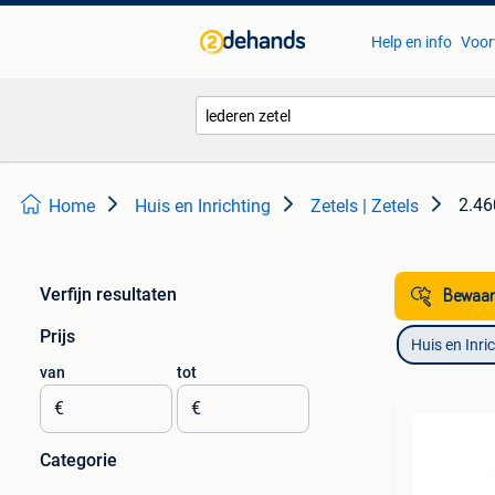
Help en info
Voor
2.46
Home
Huis en Inrichting
Zetels | Zetels
Verfijn resultaten
Bewaar
Prijs
Huis en Inri
van
tot
€
€
Categorie