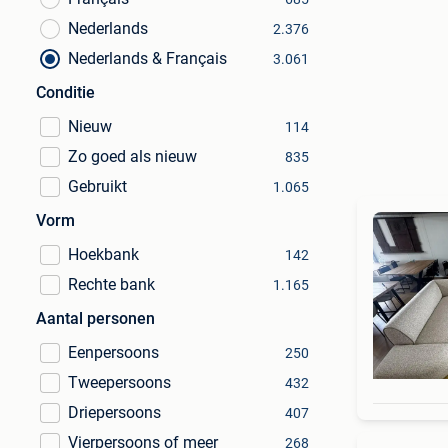
Nederlands
2.376
Nederlands & Français
3.061
Conditie
Nieuw
114
Zo goed als nieuw
835
Gebruikt
1.065
Vorm
Hoekbank
142
Rechte bank
1.165
Aantal personen
Eenpersoons
250
Tweepersoons
432
Driepersoons
407
Vierpersoons of meer
268