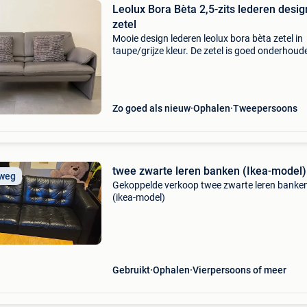
Leolux Bora Bèta 2,5-zits lederen desig
zetel
Mooie design lederen leolux bora bèta zetel in
taupe/grijze kleur. De zetel is goed onderhoud
bevind zich in goede staat. Echt leder goede s
comfortabele zit kwaliteitszetel van leolux er i
Zo goed als nieuw
Ophalen
Tweepersoons
twee zwarte leren banken (Ikea-model)
 weg
Gekoppelde verkoop twee zwarte leren banke
(ikea-model)
Gebruikt
Ophalen
Vierpersoons of meer