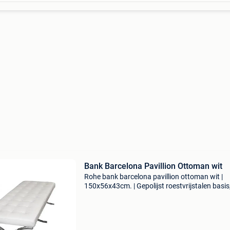
Bank Barcelona Pavillion Ottoman wit
Rohe bank barcelona pavillion ottoman wit |
150x56x43cm. | Gepolijst roestvrijstalen basis
lederen zitting bezoek onze website
dominidesign.com voor meer informatie over 
opties en beschikbaarhe