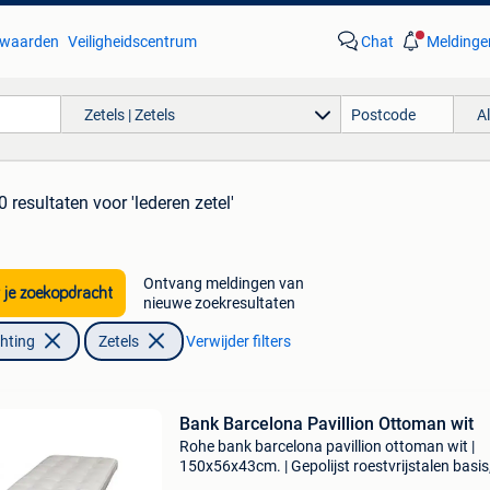
waarden
Veiligheidscentrum
Chat
Meldinge
Zetels | Zetels
A
0 resultaten
voor 'lederen zetel'
Ontvang meldingen van
 je zoekopdracht
nieuwe zoekresultaten
chting
Zetels
Verwijder filters
Bank Barcelona Pavillion Ottoman wit
Rohe bank barcelona pavillion ottoman wit |
150x56x43cm. | Gepolijst roestvrijstalen basis
lederen zitting bezoek onze website