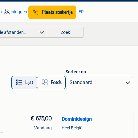
n
Inloggen
FR
Plaats zoekertje
lle afstanden…
Zoek
Sorteer op
Lijst
Foto’s
€ 675,00
Dominidesign
Vandaag
Heel België
,