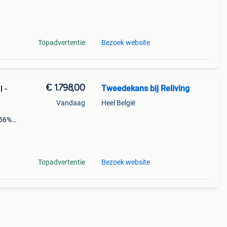
keuze
Topadvertentie
Bezoek website
€ 1.798,00
Tweedekans bij Reliving
l -
Vandaag
Heel België
 56%
e : 96
Topadvertentie
Bezoek website