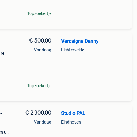
Topzoekertje
€ 500,00
Vercaigne Danny
Vandaag
Lichtervelde
are
Topzoekertje
€ 2.900,00
Studio PAL
-
Vandaag
Eindhoven
en u