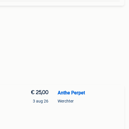
€ 25,00
Anthe Perpet
3 aug 26
Werchter