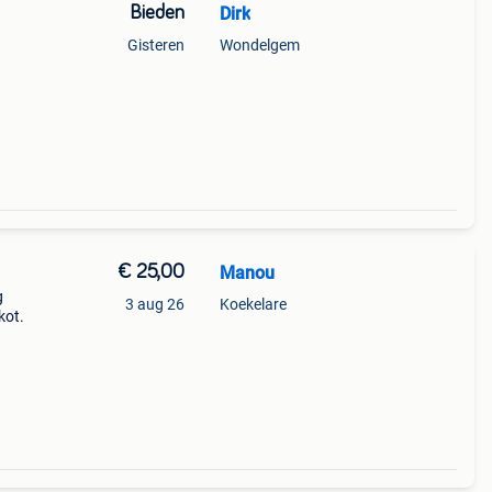
Bieden
Dirk
Gisteren
Wondelgem
€ 25,00
Manou
g
3 aug 26
Koekelare
kot.