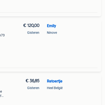
€ 120,00
Emily
Gisteren
Ninove
3x73
€ 36,85
Retoertje
Gisteren
Heel België
ze
g!