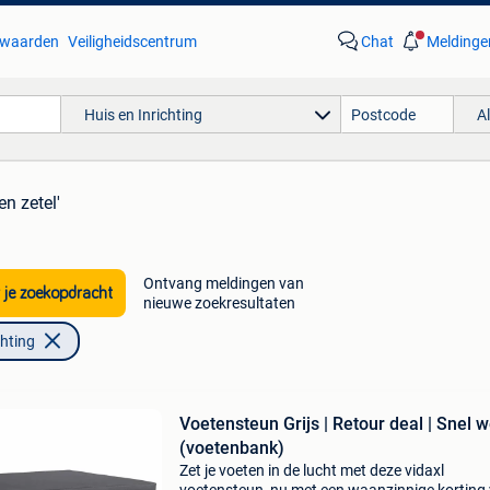
waarden
Veiligheidscentrum
Chat
Meldinge
Huis en Inrichting
A
en zetel'
Ontvang meldingen van
 je zoekopdracht
nieuwe zoekresultaten
chting
Voetensteun Grijs | Retour deal | Snel w
(voetenbank)
Zet je voeten in de lucht met deze vidaxl