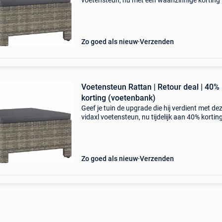
voetensteun, nu met een waanzinnige korting
40% op de nieuwprijs. Deze stijlvolle en moder
voetensteun met kussen is de perfecte upgra
voor je tuin of
Zo goed als nieuw
Verzenden
Voetensteun Rattan | Retour deal | 40%
korting (voetenbank)
Geef je tuin de upgrade die hij verdient met de
vidaxl voetensteun, nu tijdelijk aan 40% kortin
Deze moderne voetensteun met kussen is de
perfecte aanvulling voor jouw terras of
buitenruimte. Deze
Zo goed als nieuw
Verzenden