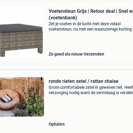
Voetensteun Grijs | Retour deal | Snel w
(voetenbank)
Zet je voeten in de lucht met deze vidaxl
voetensteun, nu met een waanzinnige korting
40% op de nieuwprijs. Deze stijlvolle en moder
voetensteun met kussen is de perfecte upgra
voor je tuin of
Zo goed als nieuw
Verzenden
ronde rieten zetel / rattan chaise
Grote comfortabele zetel in geweven riet. Hee
verzorging nodig want de vernislaag is verslet
Afmetingen zijn ongeveer 110cm op 110cm, h
70 cm.
Ophalen