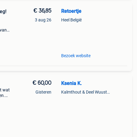
€ 36,85
Retoertje
eg!
3 aug 26
Heel België
 van
ne
de
Bezoek website
€ 60,00
Ksenia K.
ft wat
Gisteren
Kalmthout & Deel Wuustwezel
en.
oogte