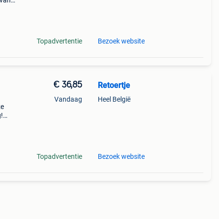
 van
ne
de
Topadvertentie
Bezoek website
€ 36,85
Retoertje
Vandaag
Heel België
ze
g!
Topadvertentie
Bezoek website