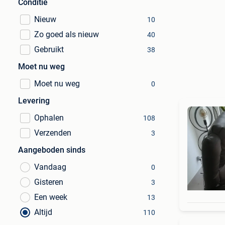
Conditie
Nieuw
10
Zo goed als nieuw
40
Gebruikt
38
Moet nu weg
Moet nu weg
0
Levering
Ophalen
108
Verzenden
3
Aangeboden sinds
Vandaag
0
Gisteren
3
Een week
13
Altijd
110