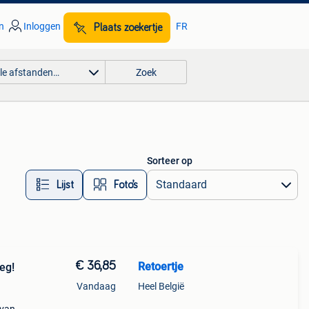
n
Inloggen
FR
Plaats zoekertje
lle afstanden…
Zoek
Sorteer op
Lijst
Foto’s
€ 36,85
Retoertje
eg!
Vandaag
Heel België