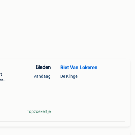
Bieden
Riet Van Lokeren
rt
Vandaag
De Klinge
ee
Topzoekertje