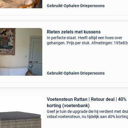
Gebruikt
Ophalen
Driepersoons
Rieten zetels met kussens
In perfecte staat. Heeft altijd een hoes over
gehangen. Prijs per stuk. Afmetingen: 195x8
Gebruikt
Ophalen
Driepersoons
Voetensteun Rattan | Retour deal | 40%
korting (voetenbank)
Geef je tuin de upgrade die hij verdient met de
vidaxl voetensteun, nu tijdelijk aan 40% kortin
Deze moderne voetensteun met kussen is de
perfecte aanvulling voor jouw terras of