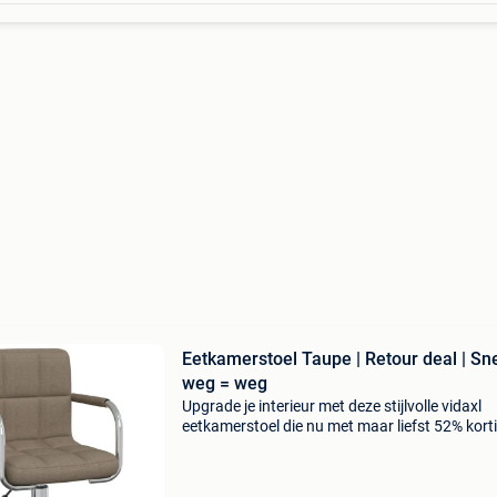
Eetkamerstoel Taupe | Retour deal | Sn
weg = weg
Upgrade je interieur met deze stijlvolle vidaxl
eetkamerstoel die nu met maar liefst 52% kort
de deur uitgaat. Deze draaibare eetkamerstoel
trendy kleur taupe is de perfecte mix van mod