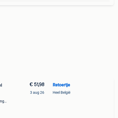
€ 51,98
Retoertje
el
3 aug 26
Heel België
ing
 in de
ern de