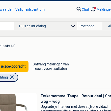
waarden
Veiligheidscentrum
Chat
Meldinge
Huis en Inrichting
A
plaats te'
Ontvang meldingen van
 je zoekopdracht
nieuwe zoekresultaten
chting
Eetkamerstoel Taupe | Retour deal | Sn
weg = weg
Upgrade je interieur met deze stijlvolle vidaxl