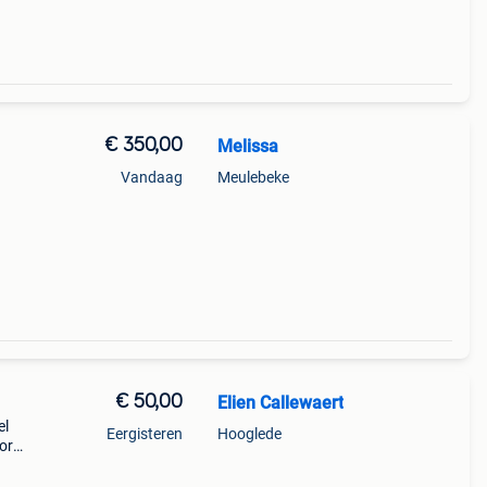
€ 350,00
Melissa
Vandaag
Meulebeke
€ 50,00
Elien Callewaert
el
Eergisteren
Hooglede
or
ir
 -