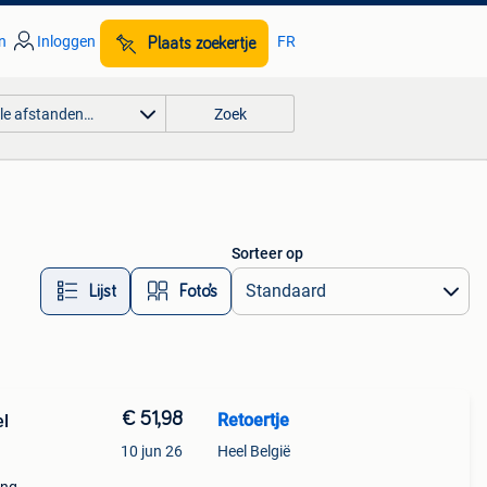
n
Inloggen
FR
Plaats zoekertje
lle afstanden…
Zoek
Sorteer op
Lijst
Foto’s
€ 51,98
Retoertje
el
10 jun 26
Heel België