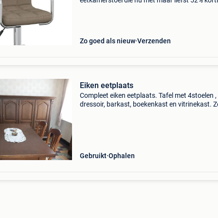
eetkamerstoel die nu met maar liefst 52% kort
de deur uitgaat. Deze draaibare eetkamerstoel
trendy kleur taupe is de perfecte mix van mod
Zo goed als nieuw
Verzenden
Eiken eetplaats
Compleet eiken eetplaats. Tafel met 4stoelen ,
dressoir, barkast, boekenkast en vitrinekast. Z
te halen.
Gebruikt
Ophalen