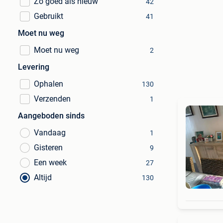
Zo goed als nieuw
42
Gebruikt
41
Moet nu weg
Moet nu weg
2
Levering
Ophalen
130
Verzenden
1
Aangeboden sinds
Vandaag
1
Gisteren
9
Een week
27
Altijd
130