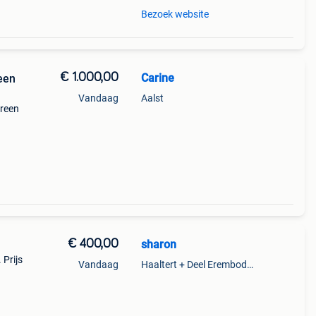
Bezoek website
€ 1.000,00
Carine
reen
Vandaag
Aalst
ereen
€ 400,00
sharon
 Prijs
Vandaag
Haaltert + Deel Erembodegem