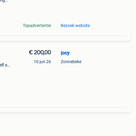
ing
 in de
ern de
Topadvertentie
Bezoek website
€ 200,00
jocy
10 jun 26
Zonnebeke
elf op