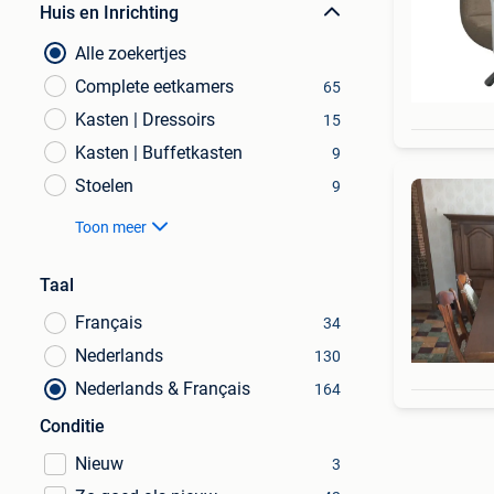
Huis en Inrichting
Alle zoekertjes
Complete eetkamers
65
Kasten | Dressoirs
15
Kasten | Buffetkasten
9
Stoelen
9
Toon meer
Taal
Français
34
Nederlands
130
Nederlands & Français
164
Conditie
Nieuw
3