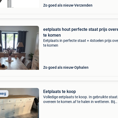
Zo goed als nieuw
Verzenden
eetplaats hout perfecte staat prijs ove
te komen
Eetplaats in perfecte staat + 4stoelen prijs ov
te komen
Zo goed als nieuw
Ophalen
Eetplaats te koop
 weg
Volledige eetplaats te koop. In gebruikte staat.
overeen te komen.af te halen in wetteren. Bij
afhaling cash te betalen. Moet weg wegens
overlijden.