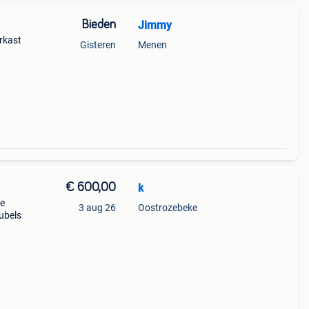
Bieden
Jimmy
arkast
Gisteren
Menen
€ 600,00
k
te
3 aug 26
Oostrozebeke
eubels