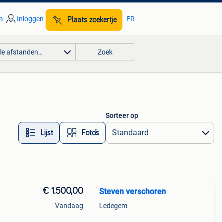
n
Inloggen
FR
Plaats zoekertje
lle afstanden…
Zoek
Sorteer op
Lijst
Foto’s
€ 1.500,00
Steven verschoren
Vandaag
Ledegem