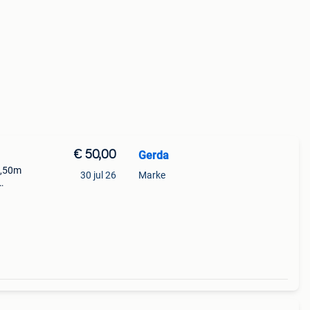
€ 50,00
Gerda
 2,50m
30 jul 26
Marke
cm /
stus.