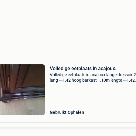
Volledige eetplaats in acajoux.
Volledige eetplaats in acajoux lange dressoir
lang ---1,42 hoog barkast 1,10m lengte ---1,42
hoogte tafel en 6 stoelen 1,80m tv meubel 80 
80 cm met draaiplateau. Komt vrij einde augu
Gebruikt
Ophalen