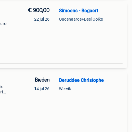
€ 900,00
Simoens - Bogaert
22 jul 26
Oudenaarde+Deel Ooike
euro
Bieden
Deruddee Christophe
is
14 jul 26
Wervik
rt