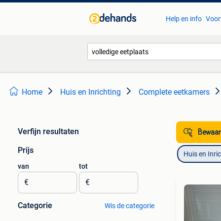
Help en info
Voor
Home
Huis en Inrichting
Complete eetkamers
Verfijn resultaten
Bewaar
Prijs
Huis en Inri
van
tot
€
€
Categorie
Wis de categorie