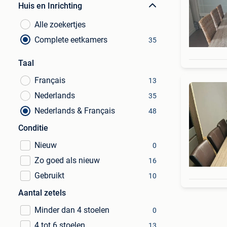
Huis en Inrichting
Alle zoekertjes
Complete eetkamers
35
Taal
Français
13
Nederlands
35
Nederlands & Français
48
Conditie
Nieuw
0
Zo goed als nieuw
16
Gebruikt
10
Aantal zetels
Minder dan 4 stoelen
0
4 tot 6 stoelen
13