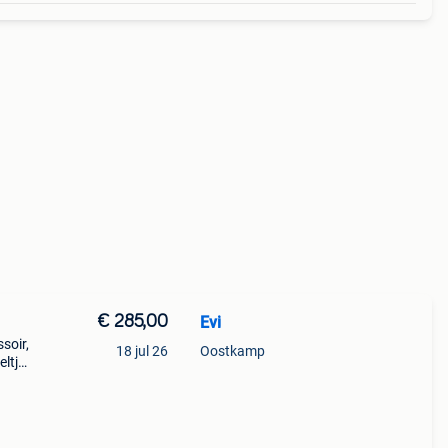
€ 285,00
Evi
soir,
18 jul 26
Oostkamp
eltje