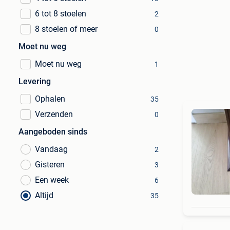
6 tot 8 stoelen
2
8 stoelen of meer
0
Moet nu weg
Moet nu weg
1
Levering
Ophalen
35
Verzenden
0
Aangeboden sinds
Vandaag
2
Gisteren
3
Een week
6
Altijd
35