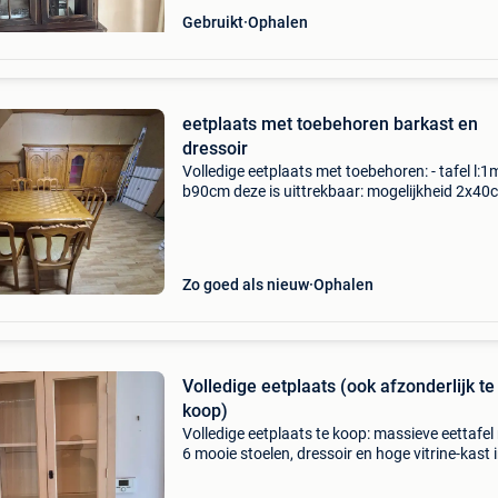
Gebruikt
Ophalen
eetplaats met toebehoren barkast en
dressoir
Volledige eetplaats met toebehoren: - tafel l:1
b90cm deze is uittrekbaar: mogelijkheid 2x40
bar kast: h 1m25 l 48cm b 45cm - dressoir h 1
2m50 b 50cm - 6 stoelen
Zo goed als nieuw
Ophalen
Volledige eetplaats (ook afzonderlijk te
koop)
Volledige eetplaats te koop: massieve eettafel
6 mooie stoelen, dressoir en hoge vitrine-kast 
zeer goede staat. Weg wegens verhuis. Stukk
ook afzonderlijk te koop. Doe een bod.