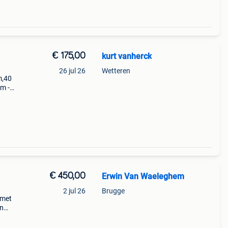
€ 175,00
kurt vanherck
26 jul 26
Wetteren
m,40
cm -
m59 l
€ 450,00
Erwin Van Waeleghem
2 jul 26
Brugge
 met
in
en