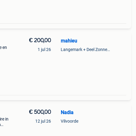
€ 200,00
mahieu
e en
1 jul 26
Langemark + Deel Zonnebeke
€ 500,00
Nadia
re in
12 jul 26
Vilvoorde
m