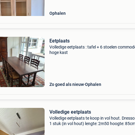
Ophalen
Eetplaats
Volledige eetplaats : tafel + 6 stoelen commod
hoge kast
Zo goed als nieuw
Ophalen
Volledige eetplaats
Volledige eetplaats te koop in vol hout. Dressoi
1 stuk (in vol hout) lengte: 2m50 hoogte: 85c
breedte 50 cm eettafel in vol hot lengte: 1m90
breedte: 98 cm hoogte: 80 cm zelf op te halen.