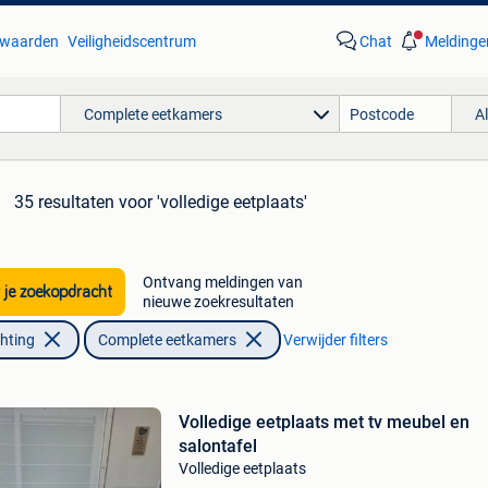
waarden
Veiligheidscentrum
Chat
Meldinge
Complete eetkamers
A
35 resultaten
voor 'volledige eetplaats'
Ontvang meldingen van
 je zoekopdracht
nieuwe zoekresultaten
chting
Complete eetkamers
Verwijder filters
Volledige eetplaats met tv meubel en
salontafel
Volledige eetplaats