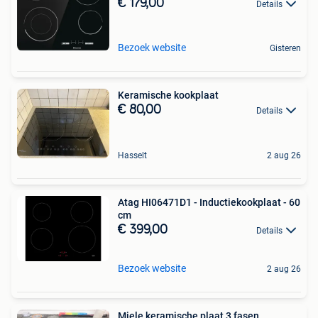
€ 179,00
Details
Bezoek website
Gisteren
Keramische kookplaat
€ 80,00
Details
Hasselt
2 aug 26
Atag HI06471D1 - Inductiekookplaat - 60
cm
€ 399,00
Details
Bezoek website
2 aug 26
Miele keramische plaat 3 fasen