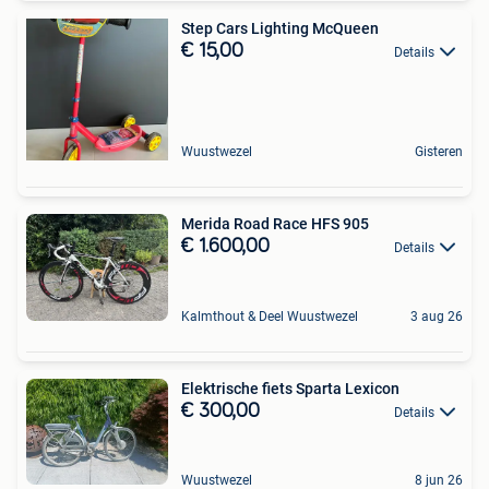
Step Cars Lighting McQueen
€ 15,00
Details
Wuustwezel
Gisteren
Merida Road Race HFS 905
€ 1.600,00
Details
Kalmthout & Deel Wuustwezel
3 aug 26
Elektrische fiets Sparta Lexicon
€ 300,00
Details
Wuustwezel
8 jun 26