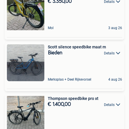
€ 3.350,00
Details
Mol
3 aug 26
Scott silence speedbike maat m
Bieden
Details
Merksplas + Deel Rijkevorsel
4 aug 26
Thompson speedbike pro xt
€ 1.400,00
Details