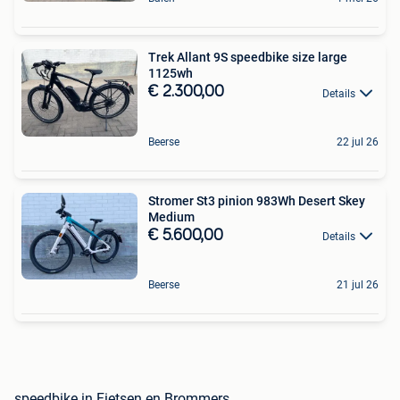
Trek Allant 9S speedbike size large
1125wh
€ 2.300,00
Details
Beerse
22 jul 26
Stromer St3 pinion 983Wh Desert Skey
Medium
€ 5.600,00
Details
Beerse
21 jul 26
speedbike in Fietsen en Brommers