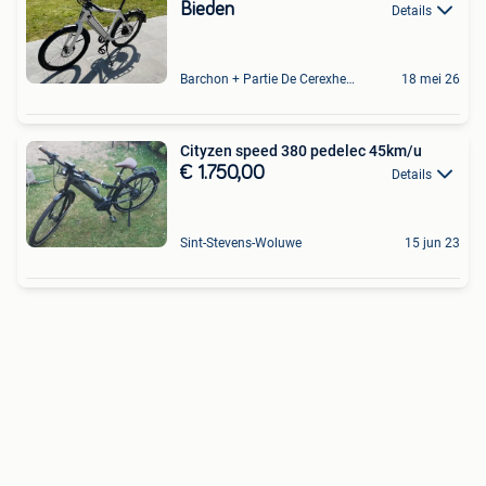
Bieden
Details
Barchon + Partie De Cerexhe - Heuseux, De Evegnee - Tignee
18 mei 26
Cityzen speed 380 pedelec 45km/u
€ 1.750,00
Details
Sint-Stevens-Woluwe
15 jun 23