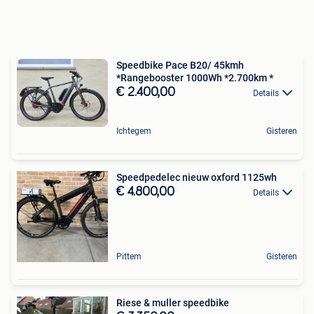
Speedbike Pace B20/ 45kmh
*Rangebooster 1000Wh *2.700km *
€ 2.400,00
Details
Ichtegem
Gisteren
Speedpedelec nieuw oxford 1125wh
€ 4.800,00
Details
Pittem
Gisteren
Riese & muller speedbike