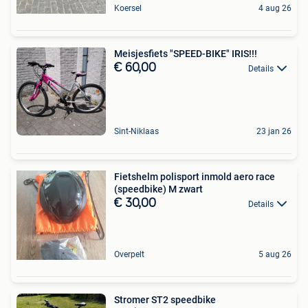
Koersel
4 aug 26
Meisjesfiets "SPEED-BIKE" IRIS!!!
€ 60,00
Details
Sint-Niklaas
23 jan 26
Fietshelm polisport inmold aero race
(speedbike) M zwart
€ 30,00
Details
Overpelt
5 aug 26
Stromer ST2 speedbike