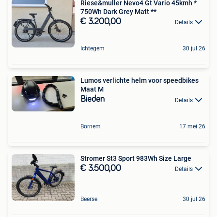
Riese&muller Nevo4 Gt Vario 45kmh *
750Wh Dark Grey Matt **
€ 3.200,00
Details
Ichtegem
30 jul 26
Lumos verlichte helm voor speedbikes
Maat M
Bieden
Details
Bornem
17 mei 26
Stromer St3 Sport 983Wh Size Large
€ 3.500,00
Details
Beerse
30 jul 26