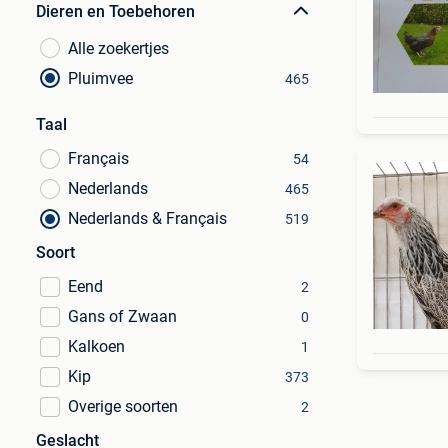
Dieren en Toebehoren
Alle zoekertjes
Pluimvee
465
Taal
Français
54
Nederlands
465
Nederlands & Français
519
Soort
Eend
2
Gans of Zwaan
0
Kalkoen
1
Kip
373
Overige soorten
2
Geslacht