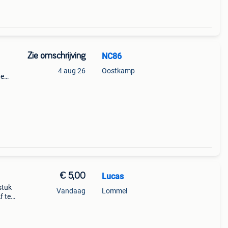
Zie omschrijving
NC86
4 aug 26
Oostkamp
de
et te
ch
€ 5,00
Lucas
stuk
Vandaag
Lommel
f te