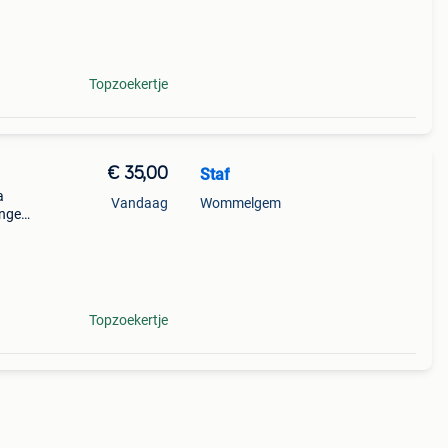
Topzoekertje
€ 35,00
Staf
a
Vandaag
Wommelgem
ingen
Topzoekertje