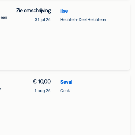
Zie omschrijving
ilse
 een
31 jul 26
Hechtel + Deel Helchteren
€ 10,00
Seval
e
1 aug 26
Genk