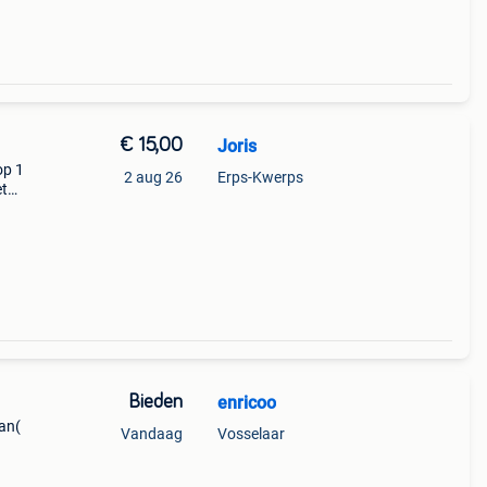
€ 15,00
Joris
op 1
2 aug 26
Erps-Kwerps
et
Bieden
enricoo
an(
Vandaag
Vosselaar