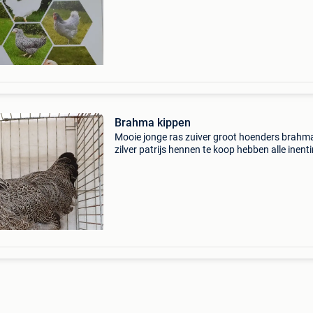
Brahma kippen
Mooie jonge ras zuiver groot hoenders brahm
zilver patrijs hennen te koop hebben alle inent
gehad ook met haan dat kan