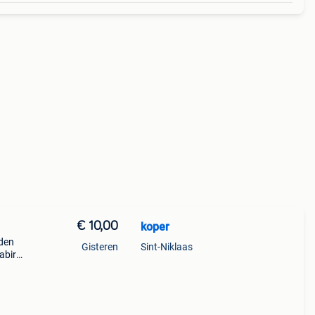
€ 10,00
koper
nden
Gisteren
Sint-Niklaas
abirs