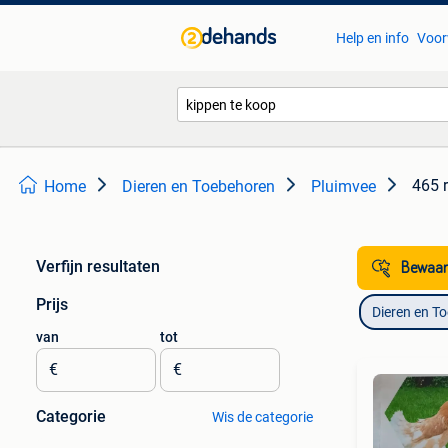
Help en info
Voor
465 
Home
Dieren en Toebehoren
Pluimvee
Verfijn resultaten
Bewaar
Prijs
Dieren en T
van
tot
€
€
Categorie
Wis de categorie