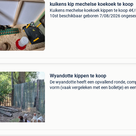
kuikens kip mechelse koekoek te koop
Kuikens mechelse koekoek kippen te koop 4€/
10st beschikbaar geboren 7/08/2026 ongese
Wyandotte kippen te koop
De wyandotte heeft een opvallend ronde, com
vorm (vaak vergeleken met een bolletje) en een
rustig karakter. Zowel kuikens als iets oudere
kippen te koop.