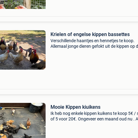
Krielen of engelse kippen bassettes
Verschillende haantjes en hennetjes te koop.
Allemaal jonge dieren gefokt uit de kippen op 
foto&#39;s. De kippen op de foto&#39;s zijn ni
koop. Het zijn de nakomelingen ervan die bes
Mooie Kippen kiuikens
Ik heb nog enkele kippen kuikens te koop 5€ / 
of 5 voor 20€. Ongeveer een maand oud nu . A
halen in helcteren .