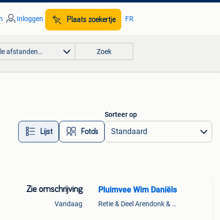
n
Inloggen
FR
Plaats zoekertje
lle afstanden…
Zoek
Sorteer op
Lijst
Foto’s
Zie omschrijving
Pluimvee Wim Daniëls
Vandaag
Retie & Deel Arendonk & Oud-Turnhout