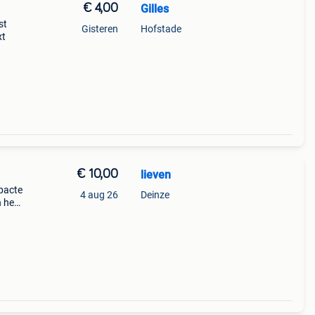
€ 4,00
Gilles
st
Gisteren
Hofstade
xt
€ 10,00
lieven
pacte
4 aug 26
Deinze
 heel