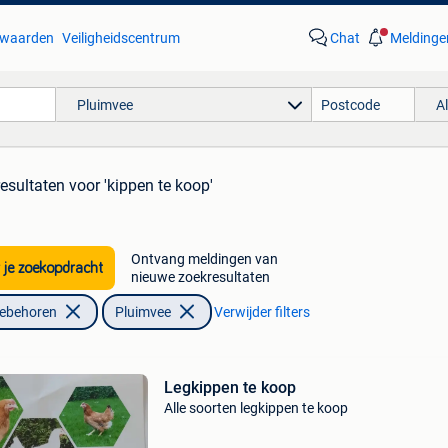
waarden
Veiligheidscentrum
Chat
Meldinge
Pluimvee
A
resultaten
voor 'kippen te koop'
Ontvang meldingen van
 je zoekopdracht
nieuwe zoekresultaten
oebehoren
Pluimvee
Verwijder filters
Legkippen te koop
Alle soorten legkippen te koop