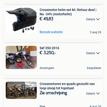
Crossmotor helm set M | Retour deal |
Nu -34% (motorhelm)
€ 49,83
Details
Bezoek website
3 aug 26
Sxf 350 2016
€ 3.250,-
Details
Alveringem
Eergisteren
Crossmotoren en quads gezocht van
loop sloop tot topstaat
Zie omschrijving
Details
Bree
4 aug 26