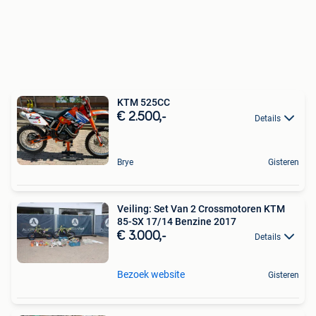
KTM 525CC
€ 2.500,-
Details
Brye
Gisteren
Veiling: Set Van 2 Crossmotoren KTM
85-SX 17/14 Benzine 2017
€ 3.000,-
Details
Bezoek website
Gisteren