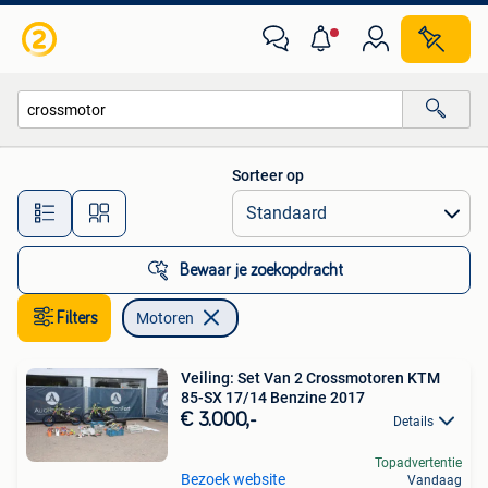
Motoren
Sorteer op
Alle afstanden…
Bewaar je zoekopdracht
Filters
Motoren
Veiling: Set Van 2 Crossmotoren KTM
85-SX 17/14 Benzine 2017
€ 3.000,-
Details
Topadvertentie
Bezoek website
Vandaag