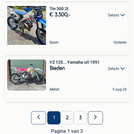
Tm 300 2t
€ 3.300,-
Details
Balen
Gisteren
YZ 125... Yamaha uit 1991
Bieden
Details
Mellet
5 aug 26
1
2
3
Pagina 1 van 3