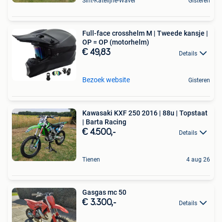
Sint-Katelijne-Waver
Gisteren
Full-face crosshelm M | Tweede kansje |
OP = OP (motorhelm)
€ 49,83
Details
Bezoek website
Gisteren
Kawasaki KXF 250 2016 | 88u | Topstaat
| Barta Racing
€ 4.500,-
Details
Tienen
4 aug 26
Gasgas mc 50
€ 3.300,-
Details