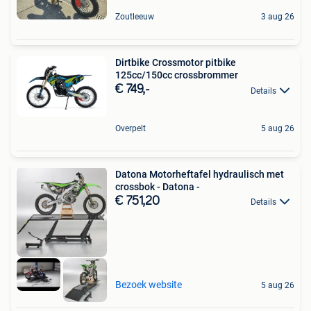
Zoutleeuw
3 aug 26
Dirtbike Crossmotor pitbike
125cc/150cc crossbrommer
€ 749,-
Details
Overpelt
5 aug 26
Datona Motorheftafel hydraulisch met
crossbok - Datona -
€ 751,20
Details
Bezoek website
5 aug 26