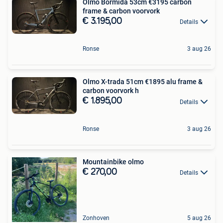
Olmo Bormida 53cm €3195 ‍️carbon
€ 3.195,00
Details
Ronse
3 aug 26
Olmo X-trada 51cm €1895 ‍️alu frame &
carbon voorvork ‍️h
€ 1.895,00
Details
Ronse
3 aug 26
Mountainbike olmo
€ 270,00
Details
Zonhoven
5 aug 26