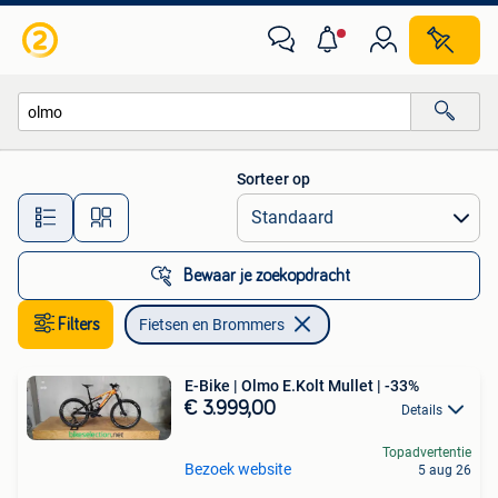
Fietsen en Brommers
Sorteer op
Alle afstanden…
Bewaar je zoekopdracht
Filters
Fietsen en Brommers
E-Bike | Olmo E.Kolt Mullet | -33%
€ 3.999,00
Details
Topadvertentie
Bezoek website
5 aug 26