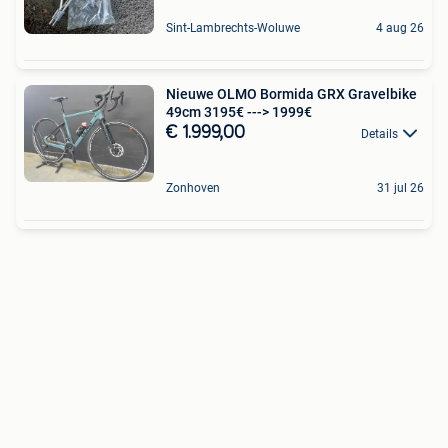
Sint-Lambrechts-Woluwe
4 aug 26
Nieuwe OLMO Bormida GRX Gravelbike
49cm 3195€ ---> 1999€
€ 1.999,00
Details
Zonhoven
31 jul 26