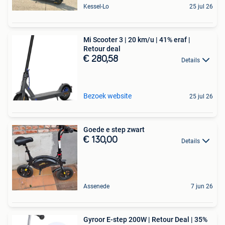
Kessel-Lo
25 jul 26
Mi Scooter 3 | 20 km/u | 41% eraf |
Retour deal
€ 280,58
Details
Bezoek website
25 jul 26
Goede e step zwart
€ 130,00
Details
Assenede
7 jun 26
Gyroor E-step 200W | Retour Deal | 35%