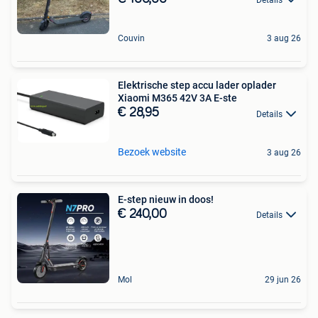
Details
Couvin
3 aug 26
Elektrische step accu lader oplader
Xiaomi M365 42V 3A E-ste
€ 28,95
Details
Bezoek website
3 aug 26
E-step nieuw in doos!
€ 240,00
Details
Mol
29 jun 26