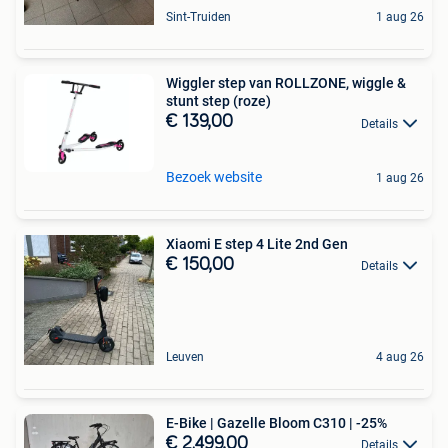
Sint-Truiden
1 aug 26
Wiggler step van ROLLZONE, wiggle &
stunt step (roze)
€ 139,00
Details
Bezoek website
1 aug 26
Xiaomi E step 4 Lite 2nd Gen
€ 150,00
Details
Leuven
4 aug 26
E-Bike | Gazelle Bloom C310 | -25%
€ 2.499,00
Details