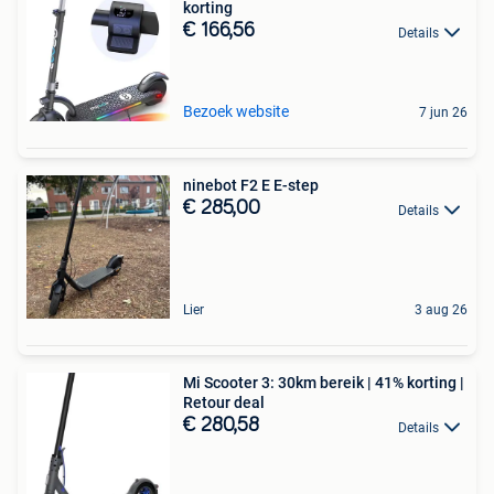
korting
€ 166,56
Details
Bezoek website
7 jun 26
ninebot F2 E E-step
€ 285,00
Details
Lier
3 aug 26
Mi Scooter 3: 30km bereik | 41% korting |
Retour deal
€ 280,58
Details