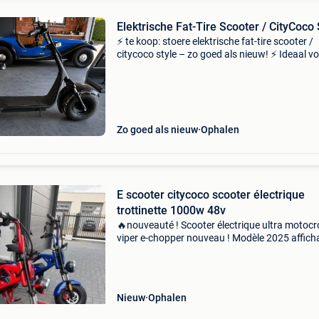
Elektrische Fat-Tire Scooter / CityCoco 
⚡ te koop: stoere elektrische fat-tire scooter /
citycoco style – zo goed als nieuw! ⚡ Ideaal v
mee met camper. De scooter is praktisch niet
gebruikt en verkeert in uitstekende staat. De a
no
Zo goed als nieuw
Ophalen
E scooter citycoco scooter électrique
trottinette 1000w 48v
🔥nouveauté ! Scooter électrique ultra motoc
viper e-chopper nouveau ! Modèle 2025 affich
numérique batterie amovible 3 vitesses ! ÉCla
moteur brushless 1000w 48v charge jusqu&#
10
Nieuw
Ophalen