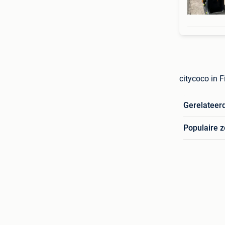
citycoco in 
Gerelateer
Populaire 