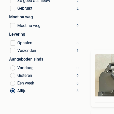
Zo goed als nieuw
2
Gebruikt
2
Moet nu weg
Moet nu weg
0
Levering
Ophalen
8
Verzenden
1
Aangeboden sinds
Vandaag
0
Gisteren
0
Een week
0
Altijd
8