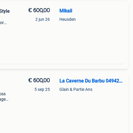
€ 600,00
Mikail
Style
2 jun 26
Heusden
oor
ccu is
€ 600,00
La Caverne Du Barbu 0494217352
5 sep 25
Glain & Partie Ans
ross
age
irage
39;à