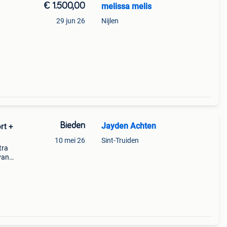
€ 1.500,00
melissa melis
29 jun 26
Nijlen
len
Bieden
Jayden Achten
rt +
10 mei 26
Sint-Truiden
tra
van
en +