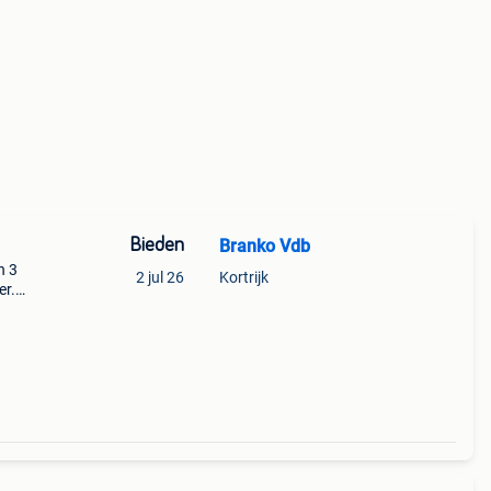
Bieden
Branko Vdb
h 3
2 jul 26
Kortrijk
er.