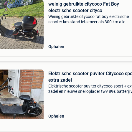
weinig gebruikte citycoco Fat Boy
electrische scooter cityco
Weinig gebruikte citycoco fat boy electrische
scooter km stand iets meer als 300 km alle
papieren b klasse sleutels en lader bereik is
ongeveer 50km. De nodige papieren cash beta
bij afhaling geen
Ophalen
Elektrische scooter puviter Citycoco spo
extra zadel
Elektrische scooter puviter citycoco sport + ex
zadel en nieuwe snel oplader twv 89€ batterij 
de scooter moet wel vervangen worden papier
sleutel aanwezig
Ophalen