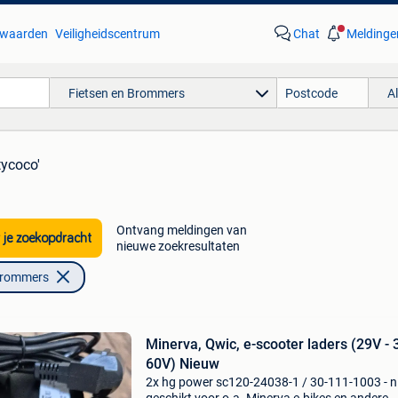
waarden
Veiligheidscentrum
Chat
Meldinge
Fietsen en Brommers
A
tycoco'
Ontvang meldingen van
 je zoekopdracht
nieuwe zoekresultaten
Brommers
Minerva, Qwic, e-scooter laders (29V - 
60V) Nieuw
2x hg power sc120-24038-1 / 30-111-1003 - 