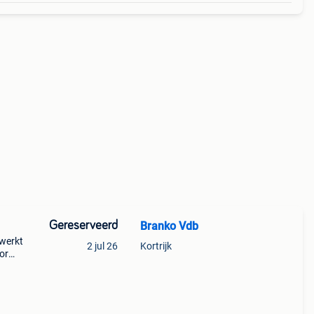
Gereserveerd
Branko Vdb
 werkt
2 jul 26
Kortrijk
or
alle
cht