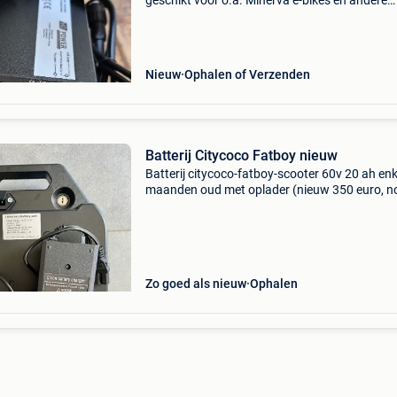
geschikt voor o.a. Minerva e-bikes en andere
fietsen met een 29v accu (8s li-ion) €20 1x orig
qwic acculader 36v 2ah - nieuw geschikt voor 
Nieuw
Ophalen of Verzenden
Batterij Citycoco Fatboy nieuw
Batterij citycoco-fatboy-scooter 60v 20 ah enk
maanden oud met oplader (nieuw 350 euro, no
doos). Slechts 1 maal kort gebruikt. Ophalen i
kortrijk. Doe een bod!
Zo goed als nieuw
Ophalen