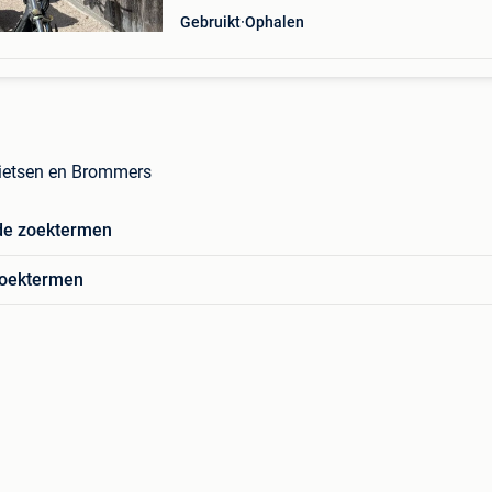
Gebruikt
Ophalen
Fietsen en Brommers
de zoektermen
zoektermen