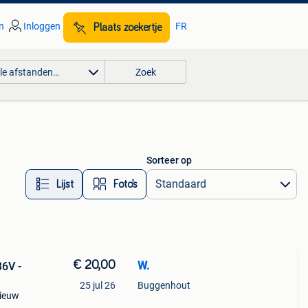
n
Inloggen
FR
Plaats zoekertje
lle afstanden…
Zoek
Sorteer op
Lijst
Foto’s
€ 20,00
W.
36V -
25 jul 26
Buggenhout
nieuw