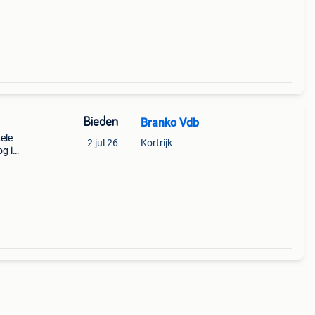
inele
o.a
Bieden
Branko Vdb
ele
2 jul 26
Kortrijk
g in
n