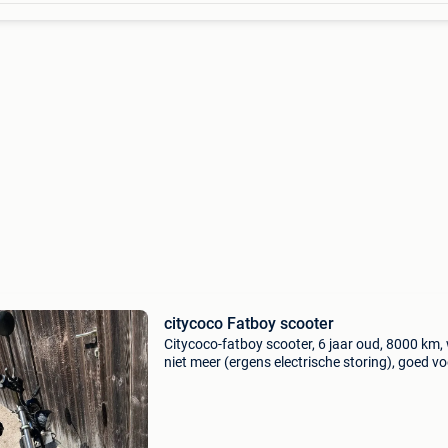
citycoco Fatboy scooter
Citycoco-fatboy scooter, 6 jaar oud, 8000 km,
niet meer (ergens electrische storing), goed vo
wie eraan kan werken of voor onderdelen. Met 
papieren en een nieuwe top-koffer + reserve a