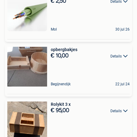
€ 2,50
Details
Mol
30 jul 26
opbergbakjes
€ 10,00
Details
Begijnendijk
22 jul 24
Rolykit 3 x
€ 95,00
Details