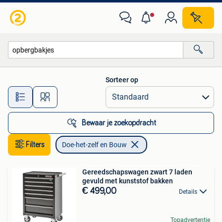
Doe-het-zelf en Bouw
Sorteer op
Alle afstanden…
Bewaar je zoekopdracht
Filters
Doe-het-zelf en Bouw
Gereedschapswagen zwart 7 laden
gevuld met kunststof bakken
€ 499,00
Details
Topadvertentie