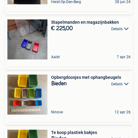
Heist-Op-Den-Berg
28 jun 24
Stapelmanden en magazijnbakken
€ 225,00
Details
Aalst
7 apr 26
Opbergdoosjes met ophangbeugels
Bieden
Details
Ninove
12 apr 26
Te koop plastiek bakjes