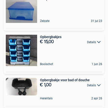
Zelzate
31 jul 23
Opbergbakjes
€ 15,00
Details
Booischot
1 jun 26
Opbergbakje voor bad of douche
€ 1,00
Details
Herentals
2 apr 26