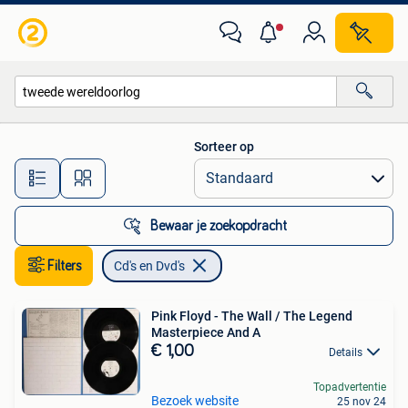
Cd's en Dvd's
Sorteer op
Alle afstanden…
Bewaar je zoekopdracht
Filters
Cd's en Dvd's
Pink Floyd - The Wall / The Legend
Masterpiece And A
€ 1,00
Details
Topadvertentie
Bezoek website
25 nov 24