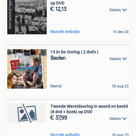
op DVD
€ 12,13
Details
Bezoek website
16 dec 24
13 In De Oorlog ( 2 dvd’s )
Bieden
Details
Riemst
30 aug 23
Tweede Wereldoorlog in woord en beeld
(8 dvd + boek) op DVD
€ 37,99
Details
Bezoek website
30 aug 23