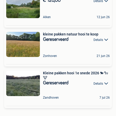
€ 120,00
Details
Alken
12 jun 26
kleine pakken natuur hooi te koop
Gereserveerd
Details
Zonhoven
21 jun 26
Kleine pakken hooi 1e snede 2026 🐎 🐑
🐮
Gereserveerd
Details
Zandhoven
7 jul 26