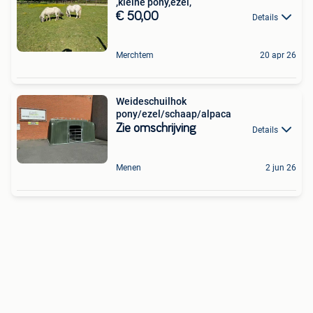
,kleine pony,ezel,
€ 50,00
Details
Merchtem
20 apr 26
Weideschuilhok
pony/ezel/schaap/alpaca
Zie omschrijving
Details
Menen
2 jun 26