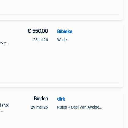
€ 550,00
Bibieke
23 jul 26
Wilrijk
Deze
.
Bieden
dirk
d (hp)
29 mei 26
Ruien + Deel Van Avelgem En Waarmaarde
)
ot
re