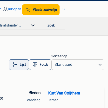
n
Inloggen
FR
Plaats zoekertje
lle afstanden…
Zoek
Sorteer op
Lijst
Foto’s
Bieden
Kurt Van Strijthem
00
Vandaag
Ternat