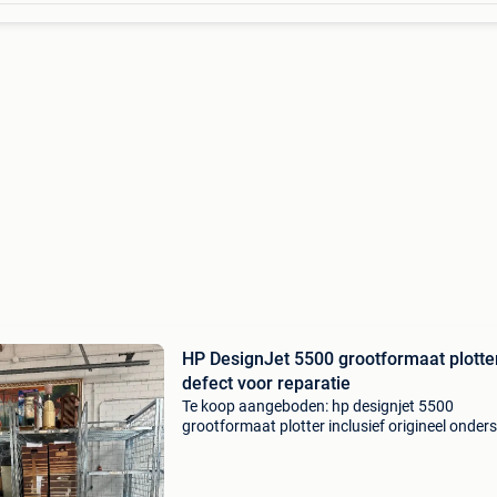
HP DesignJet 5500 grootformaat plotte
defect voor reparatie
Te koop aangeboden: hp designjet 5500
grootformaat plotter inclusief origineel onders
De printer schakelt gewoon in, maar geeft de
foutmelding “check printhead path (1)”. Na
controle blijkt dat de