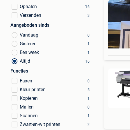
Ophalen
16
Verzenden
3
Aangeboden sinds
Vandaag
0
Gisteren
1
Een week
1
Altijd
16
Functies
Faxen
0
Kleur printen
5
Kopieren
1
Mailen
0
Scannen
1
Zwart-en-wit printen
2