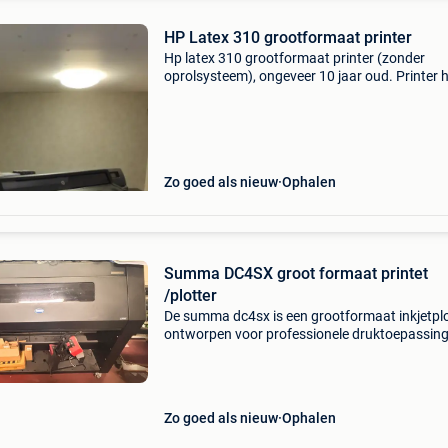
HP Latex 310 grootformaat printer
Hp latex 310 grootformaat printer (zonder
oprolsysteem), ongeveer 10 jaar oud. Printer 
altijd goed gewerkt en heeft weinig
draaiuren/kilometers gedaan. Opmerkingen:
cleaning cartridge moet verva
Zo goed als nieuw
Ophalen
Summa DC4SX groot formaat printet
/plotter
De summa dc4sx is een grootformaat inkjetplo
ontworpen voor professionele druktoepassin
Deze machine beschikt over een bedieningspa
aan de linkerzijde, uitgerust met knoppen en e
display
Zo goed als nieuw
Ophalen