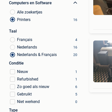
Computers en Software
Alle zoekertjes
Printers
16
Taal
Français
4
Nederlands
16
Nederlands & Français
20
Conditie
Nieuw
1
Refurbished
1
Zo goed als nieuw
6
Gebruikt
5
Niet werkend
0
Type