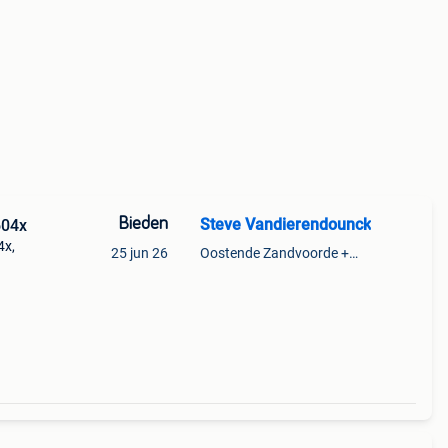
Bieden
Steve Vandierendounck
604x
4x,
25 jun 26
Oostende Zandvoorde +Oostende