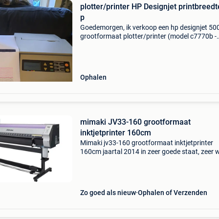
plotter/printer HP Designjet printbreedt
p
Goedemorgen, ik verkoop een hp designjet 50
grootformaat plotter/printer (model c7770b -
printbreedte 106 cm). De tracker werkt om ter
plaatse te komen kijken een bod doen
Ophalen
mimaki JV33-160 grootformaat
inktjetprinter 160cm
Mimaki jv33-160 grootformaat inktjetprinter
160cm jaartal 2014 in zeer goede staat, zeer 
gebruikt
Zo goed als nieuw
Ophalen of Verzenden