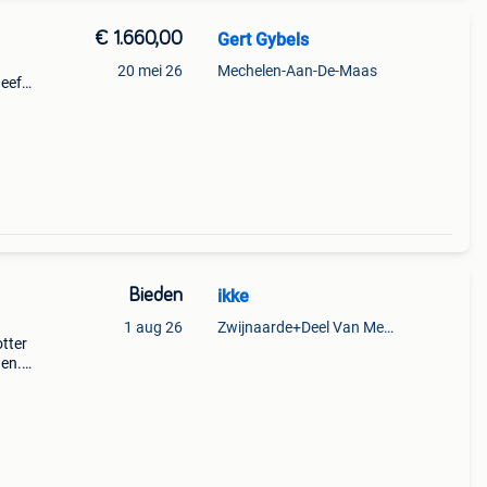
€ 1.660,00
Gert Gybels
20 mei 26
Mechelen-Aan-De-Maas
heeft
Bieden
ikke
1 aug 26
Zwijnaarde+Deel Van Merelbeke
tter
gen.
neel
en