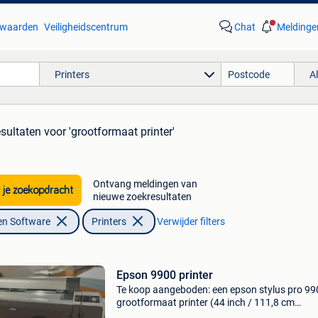
waarden
Veiligheidscentrum
Chat
Meldinge
Printers
A
esultaten
voor 'grootformaat printer'
Ontvang meldingen van
 je zoekopdracht
nieuwe zoekresultaten
en Software
Printers
Verwijder filters
Epson 9900 printer
Te koop aangeboden: een epson stylus pro 99
grootformaat printer (44 inch / 111,8 cm
printbreedte), verkocht in zijn geheel als