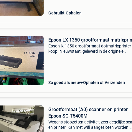
Gebruikt
Ophalen
Epson LX-1350 grootformaat matrixprin
Epson lx-1350 grootformaat dotmatrixprinter 
koop. Nieuwstaat, geleverd in de originele
verpakking met accessoires en kabels. Ideaal 
het afdrukken van doorlopende formulieren,
facturen, leverin
Zo goed als nieuw
Ophalen of Verzenden
Grootformaat (A0) scanner en printer
Epson SC-T5400M
Wegens stopzetten activiteit zeer degelijke sc
en printer. Kan met wifi aangesloten worden.