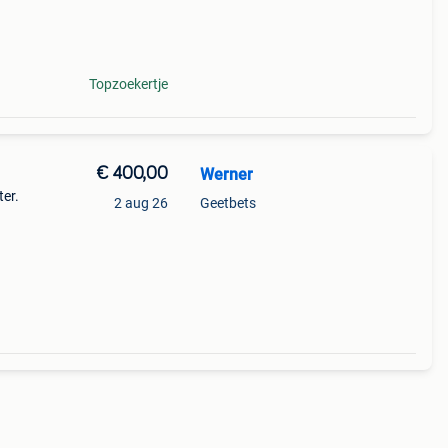
Topzoekertje
€ 400,00
Werner
ter.
2 aug 26
Geetbets