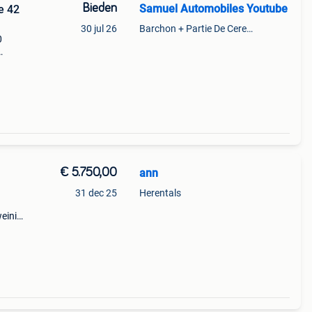
Bieden
Samuel Automobiles Youtube
e 42
30 jul 26
Barchon + Partie De Cerexhe - Heuseux, De Evegnee - Tignee
0
€ 5.750,00
ann
31 dec 25
Herentals
weinig