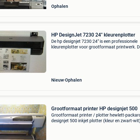
Ophalen
HP DesignJet 7230 24" kleurenplotter
De hp designjet 7230 24" is een professionele
kleurenplotter voor grootformaat printwerk. 
printer levert haarscherpe cad-tekeningen,
technische plannen en posters tot a1-formaat
Dankzij de
Nieuw
Ophalen
Grootformaat printer HP designjet 500
Grootformaat printer / plotter hewlett-packar
designjet 500 inkjet plotter (kleur en zwart-wit
printtechnologie: thermische inkjet resolutie: t
1200 x 600 dpi (afhankelijk van modus) printb