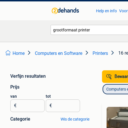
Help en info
Voor
16 r
Home
Computers en Software
Printers
Verfijn resultaten
Bewaar
Prijs
Computers 
van
tot
€
€
Categorie
Wis de categorie