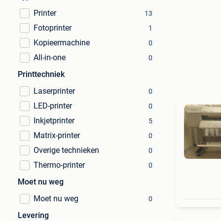
Printer
13
Fotoprinter
1
Kopieermachine
0
All-in-one
0
Printtechniek
Laserprinter
0
LED-printer
0
Inkjetprinter
5
Matrix-printer
0
Overige technieken
0
Thermo-printer
0
Moet nu weg
Moet nu weg
0
Levering