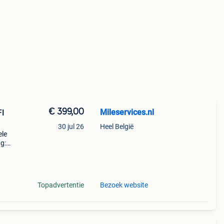
€ 399,00
Mileservices.nl
FI
30 jul 26
Heel België
ele
g:
 ne
Topadvertentie
Bezoek website