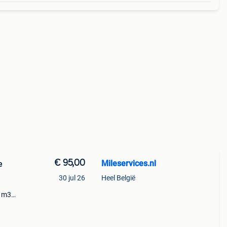
€ 95,00
Mileservices.nl
30 jul 26
Heel België
: m3e-
ticker
th /