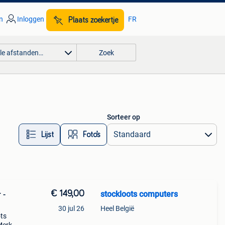
n
Inloggen
FR
Plaats zoekertje
lle afstanden…
Zoek
Sorteer op
Lijst
Foto’s
€ 149,00
stockloots computers
 -
30 jul 26
Heel België
ots