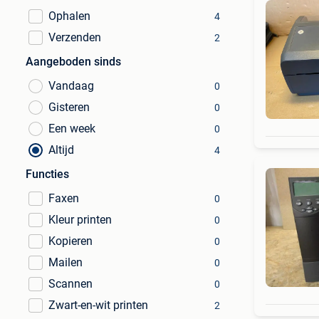
Ophalen
4
Verzenden
2
Aangeboden sinds
Vandaag
0
Gisteren
0
Een week
0
Altijd
4
Functies
Faxen
0
Kleur printen
0
Kopieren
0
Mailen
0
Scannen
0
Zwart-en-wit printen
2