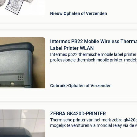
Nieuw
Ophalen of Verzenden
Intermec PB22 Mobile Wireless Therma
Label Printer WLAN
Intermec pb22 thermische mobile label printer
professionele thermisch mobile printer: model:
pb22a1080e000 toepassing: barcodes - labels
sticker conditie: occassion / used connection:
/ usb max
Gebruikt
Ophalen of Verzenden
ZEBRA GK420D-PRINTER
Thermische printer van het merk zebra gk420
mogelijk te versturen via mondial relay via de 
applicatie