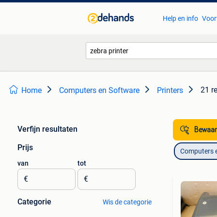
Help en info
Voor
21 r
Home
Computers en Software
Printers
Verfijn resultaten
Bewaar
Prijs
Computers 
van
tot
€
€
Categorie
Wis de categorie