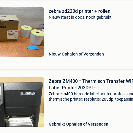
zebra zd220d printer + rollen
Nieuwstaat in doos, nooit gebruikt
Nieuw
Ophalen of Verzenden
Zebra ZM400 * Thermisch Transfer WI
Label Printer 203DPI -
Zebra zm400 barcode label printer profession
thermische printer: resolutie: 203dpi toepassin
barcodes - labels - sticker conditie: occasion
aansluiting: wifi / usb / parallel / serieel / rj-45
Gebruikt
Ophalen of Verzenden