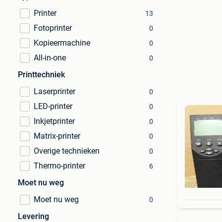
Printer
13
Fotoprinter
0
Kopieermachine
0
All-in-one
0
Printtechniek
Laserprinter
0
LED-printer
0
Inkjetprinter
0
Matrix-printer
0
Overige technieken
0
Thermo-printer
6
Moet nu weg
Moet nu weg
0
Levering