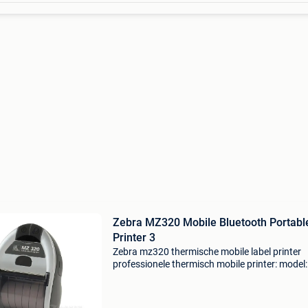
Zebra MZ320 Mobile Bluetooth Portable
Printer 3
Zebra mz320 thermische mobile label printer
professionele thermisch mobile printer: model
0ub0e020-b0 toepassing: barcodes - labels - s
conditie: occassion / used connection: bluetoo
us