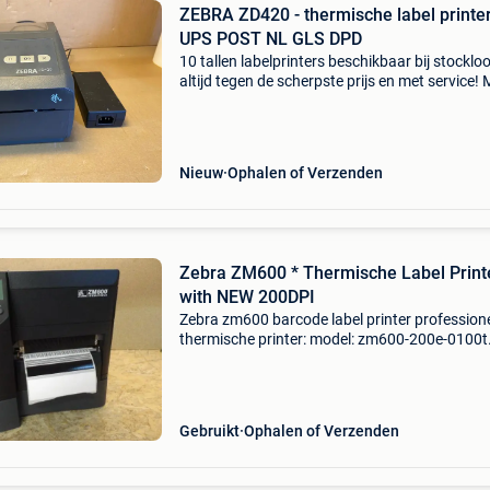
ZEBRA ZD420 - thermische label printer
UPS POST NL GLS DPD
10 tallen labelprinters beschikbaar bij stocklo
altijd tegen de scherpste prijs en met service! 
zebra model: zd420 part number: zd42042-
d0e000ez aansluiting: usb inclusief
voedingsadapter . G
Nieuw
Ophalen of Verzenden
Zebra ZM600 * Thermische Label Printer
with NEW 200DPI
Zebra zm600 barcode label printer profession
thermische printer: model: zm600-200e-0100t
resolutie: 200dpi (nieuwe kop) toepassing:
barcodes - labels - sticker conditie: occasion
aansluiting: usb /
Gebruikt
Ophalen of Verzenden