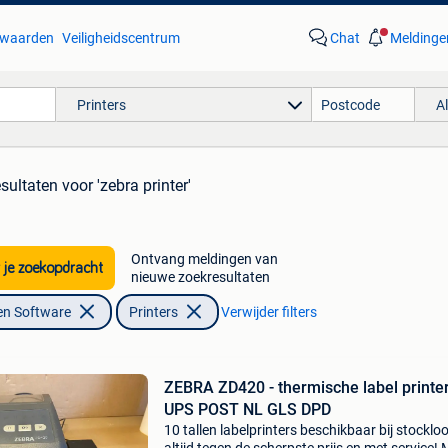
waarden
Veiligheidscentrum
Chat
Meldinge
Printers
A
esultaten
voor 'zebra printer'
Ontvang meldingen van
 je zoekopdracht
nieuwe zoekresultaten
en Software
Printers
Verwijder filters
ZEBRA ZD420 - thermische label printer
UPS POST NL GLS DPD
10 tallen labelprinters beschikbaar bij stocklo