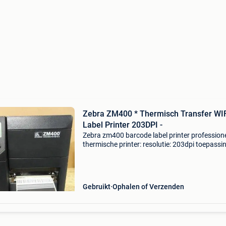
Zebra ZM400 * Thermisch Transfer WI
Label Printer 203DPI -
Zebra zm400 barcode label printer profession
thermische printer: resolutie: 203dpi toepassin
barcodes - labels - sticker conditie: occasion
aansluiting: wifi / usb / parallel / serieel / rj-45
Gebruikt
Ophalen of Verzenden