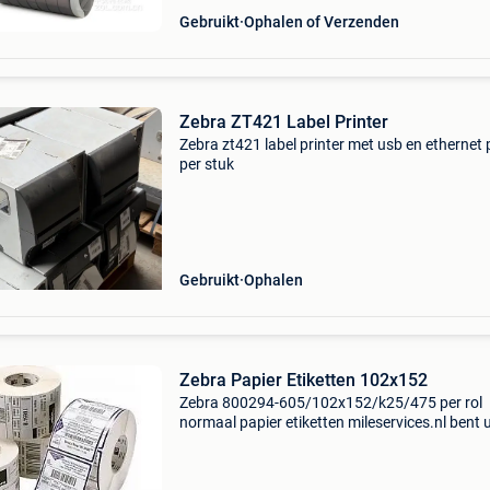
Gebruikt
Ophalen of Verzenden
Zebra ZT421 Label Printer
Zebra zt421 label printer met usb en ethernet p
per stuk
Gebruikt
Ophalen
Zebra Papier Etiketten 102x152
Zebra 800294-605/102x152/k25/475 per rol
normaal papier etiketten mileservices.nl bent 
zoek naar gebruikte printers van goede kwalite
Dan vindt u bij ons precies wat u zoekt. Milese
besc