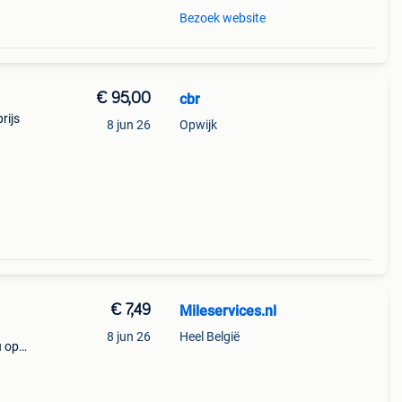
Bezoek website
€ 95,00
cbr
rijs
8 jun 26
Opwijk
€ 7,49
Mileservices.nl
8 jun 26
Heel België
u op
it?
rvices