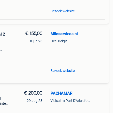
Bezoek website
€ 155,00
Mileservices.nl
l 2
8 jun 26
Heel België
 -
 wlan
Bezoek website
€ 200,00
PACHAMAR
d
29 aug 23
Vielsalm+Part D'Arbrefontaine
vinted