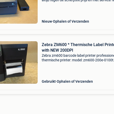
altijd tegen de scherpste prijs en met service! 
zebra model: zd420 part number: zd42042-
d0e000ez aansluiting: usb inclusief
voedingsadapter . G
Nieuw
Ophalen of Verzenden
Zebra ZM600 * Thermische Label Printer
with NEW 200DPI
Zebra zm600 barcode label printer profession
thermische printer: model: zm600-200e-0100t
resolutie: 200dpi (nieuwe kop) toepassing:
barcodes - labels - sticker conditie: occasion
aansluiting: usb /
Gebruikt
Ophalen of Verzenden