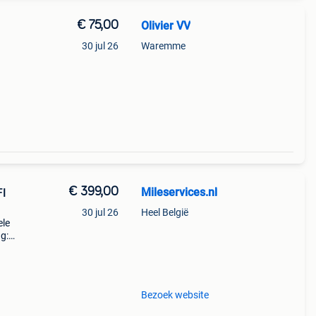
€ 75,00
Olivier VV
30 jul 26
Waremme
€ 399,00
Mileservices.nl
FI
30 jul 26
Heel België
ele
g:
 ne
Bezoek website