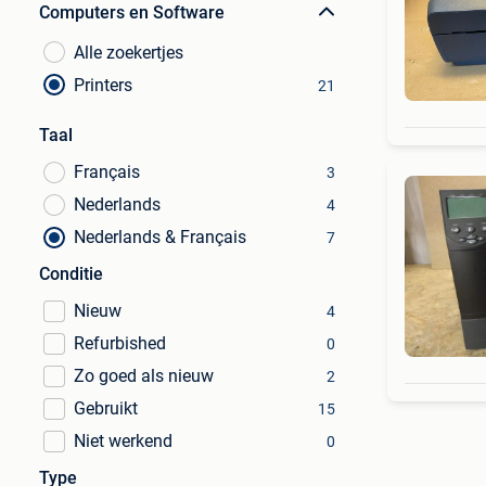
Computers en Software
Alle zoekertjes
Printers
21
Taal
Français
3
Nederlands
4
Nederlands & Français
7
Conditie
Nieuw
4
Refurbished
0
Zo goed als nieuw
2
Gebruikt
15
Niet werkend
0
Type