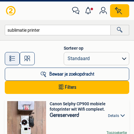
Alle categorieën…
Sorteer op
Alle afstanden…
Bewaar je zoekopdracht
Filters
Canon Selphy CP900 mobiele
fotoprinter wit Wifi compleet.
Gereserveerd
Details
Topzoekertje