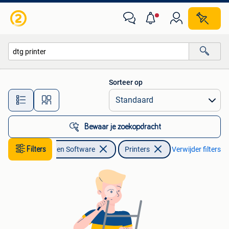
Printers
Sorteer op
Alle afstanden…
Bewaar je zoekopdracht
Computers en Software
Filters
Printers
Verwijder filters