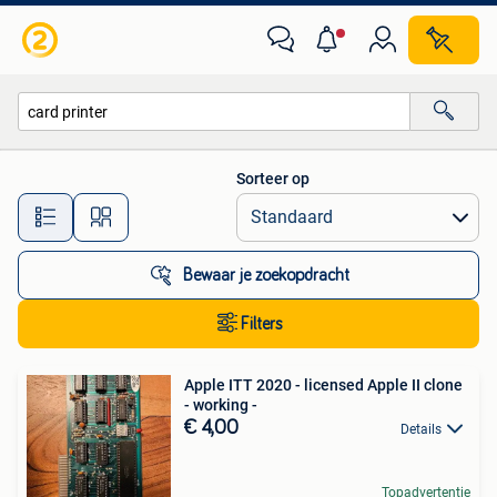
Alle categorieën…
Sorteer op
Alle afstanden…
Bewaar je zoekopdracht
Filters
Apple ITT 2020 - licensed Apple II clone
- working -
€ 4,00
Details
Topadvertentie