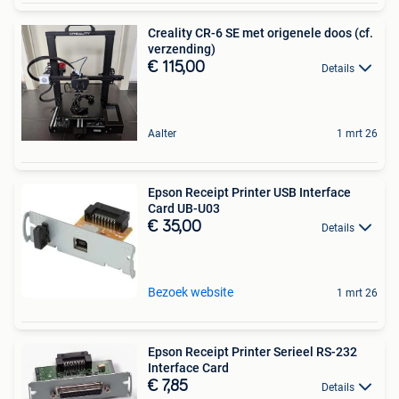
Creality CR-6 SE met origenele doos (cf.
verzending)
€ 115,00
Details
Aalter
1 mrt 26
Epson Receipt Printer USB Interface
Card UB-U03
€ 35,00
Details
Bezoek website
1 mrt 26
Epson Receipt Printer Serieel RS-232
Interface Card
€ 7,85
Details