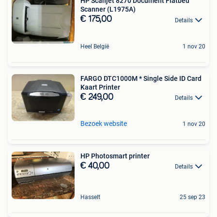
HP Scanjet 8270 Document Flatbed
Scanner (L1975A)
€ 175,00
Details
Heel België
1 nov 20
FARGO DTC1000M * Single Side ID Card
Kaart Printer
€ 249,00
Details
Bezoek website
1 nov 20
HP Photosmart printer
€ 40,00
Details
Hasselt
25 sep 23