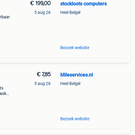
€ 199,00
stockloots computers
5 aug 26
Heel België
erbaar
hod
al 9
Bezoek website
€ 7,85
Mileservices.nl
5 aug 26
Heel België
ts
 ask
ug
r
Bezoek website