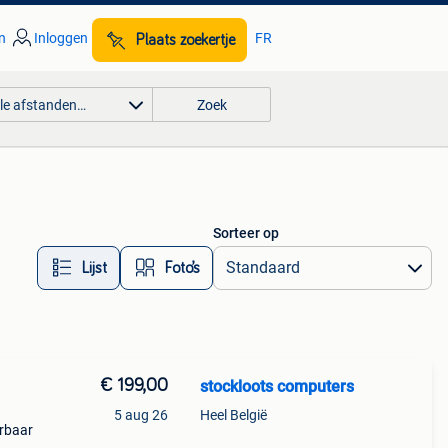
n
Inloggen
FR
Plaats zoekertje
lle afstanden…
Zoek
Sorteer op
Lijst
Foto’s
€ 199,00
stockloots computers
5 aug 26
Heel België
erbaar