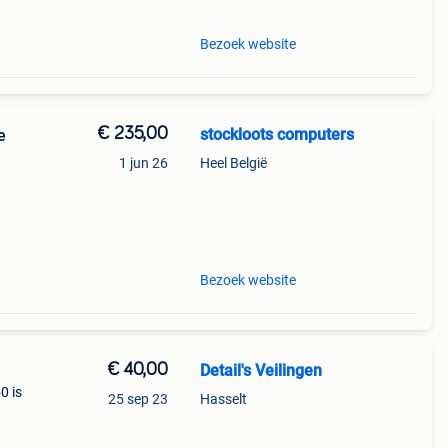
Bezoek website
€ 235,00
stockloots computers
e
1 jun 26
Heel België
 speed
Bezoek website
€ 40,00
Detail's Veilingen
0 is
25 sep 23
Hasselt
iteit