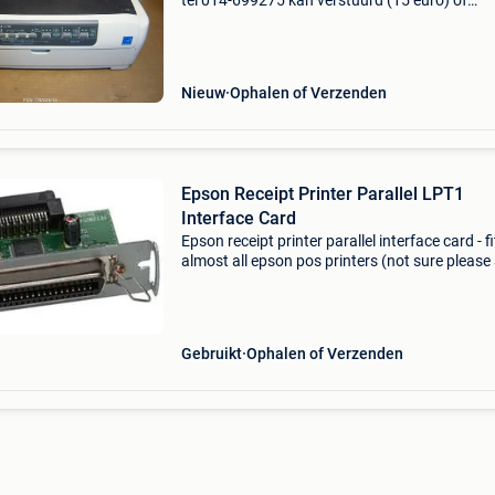
tel 014-699275 kan verstuurd (15 euro) of
afgehaald worden (na afspraak) printing met
serial impact dot matrix method print head du
pin dot
Nieuw
Ophalen of Verzenden
Epson Receipt Printer Parallel LPT1
Interface Card
Epson receipt printer parallel interface card - fi
almost all epson pos printers (not sure please
us) removed from a working printer. Simple pl
and play installation when replacing a serial o
Gebruikt
Ophalen of Verzenden