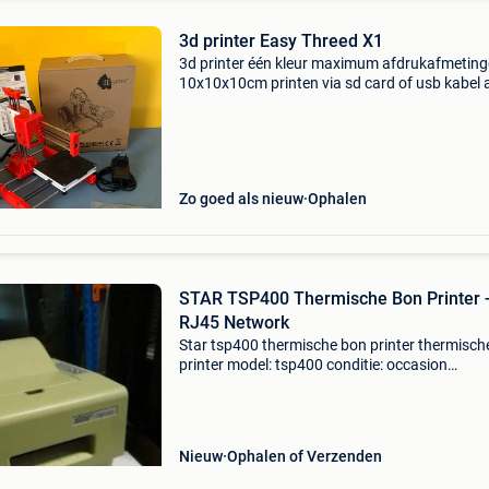
3d printer Easy Threed X1
3d printer één kleur maximum afdrukafmetin
10x10x10cm printen via sd card of usb kabel a
toebehoren inbegrepen. Zelf extra grote steun
geprint om rollen op te hangen; originele steu
inbegre
Zo goed als nieuw
Ophalen
STAR TSP400 Thermische Bon Printer 
RJ45 Network
Star tsp400 thermische bon printer thermisch
printer model: tsp400 conditie: occasion
aansluiting: rj-45 ethernet kleur: creme wit
(vergeeld) print speed 50 mm/sec; 25mm/sec.
resolution 8 x
Nieuw
Ophalen of Verzenden