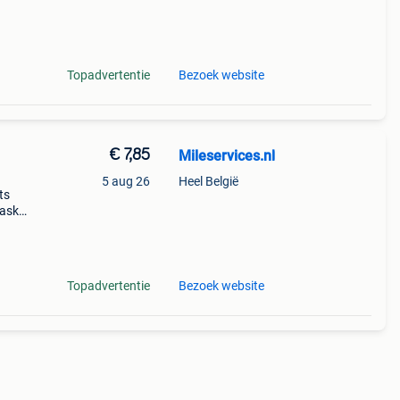
hod
al 9
Topadvertentie
Bezoek website
€ 7,85
Mileservices.nl
5 aug 26
Heel België
ts
 ask
ug
r
Topadvertentie
Bezoek website