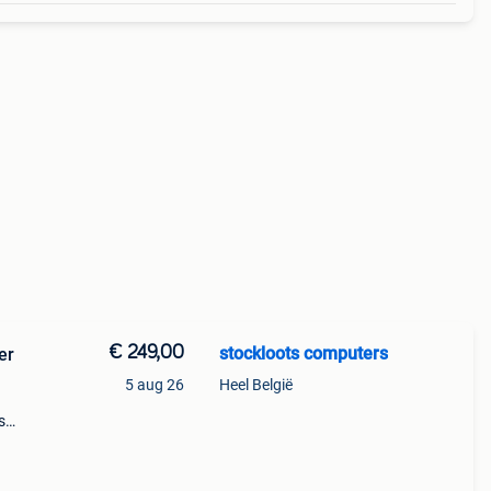
€ 249,00
stockloots computers
er
5 aug 26
Heel België
s
ng, cd