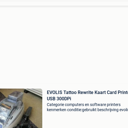
EVOLIS Tattoo Rewrite Kaart Card Print
USB 300DPi
Categorie computers en software printers
kenmerken conditie:gebruikt beschrijving evoli
tattoo rw rewrite kaart printer inclusief: voedi
met drivers, handleidingen en een demo van
cardpresso ka