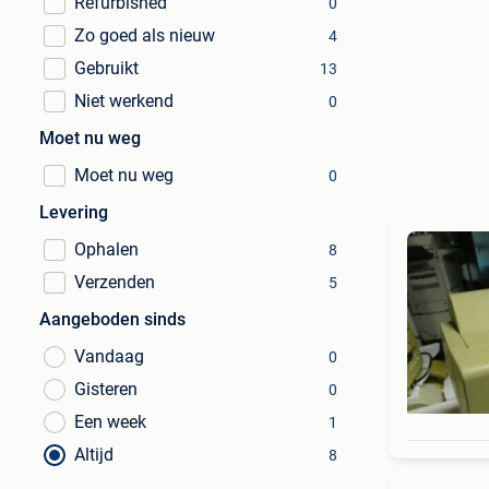
Refurbished
0
Zo goed als nieuw
4
Gebruikt
13
Niet werkend
0
Moet nu weg
Moet nu weg
0
Levering
Ophalen
8
Verzenden
5
Aangeboden sinds
Vandaag
0
Gisteren
0
Een week
1
Altijd
8