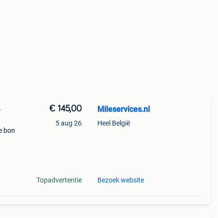
€ 145,00
Mileservices.nl
-
5 aug 26
Heel België
e bon
 Print
Topadvertentie
Bezoek website