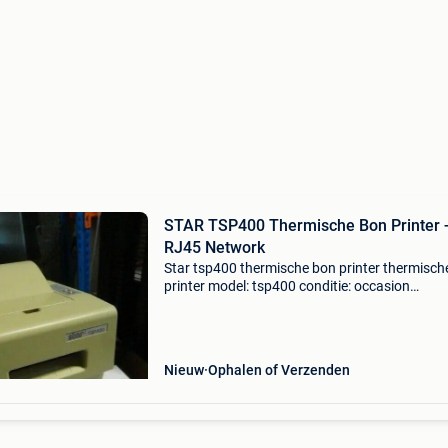
STAR TSP400 Thermische Bon Printer 
RJ45 Network
Star tsp400 thermische bon printer thermisch
printer model: tsp400 conditie: occasion
aansluiting: rj-45 ethernet kleur: creme wit
(vergeeld) print speed 50 mm/sec; 25mm/sec.
resolution 8 x
Nieuw
Ophalen of Verzenden