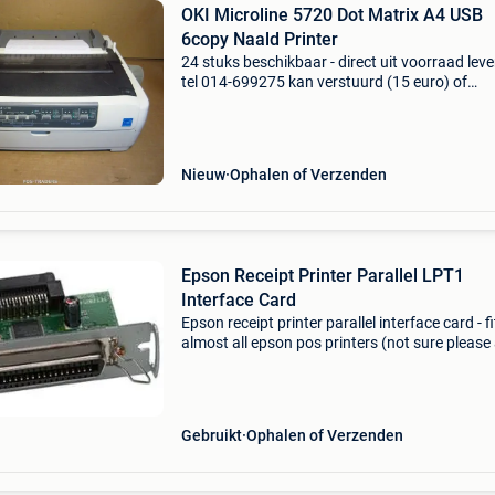
OKI Microline 5720 Dot Matrix A4 USB
6copy Naald Printer
24 stuks beschikbaar - direct uit voorraad lev
tel 014-699275 kan verstuurd (15 euro) of
afgehaald worden (na afspraak) printing met
serial impact dot matrix method print head du
pin dot
Nieuw
Ophalen of Verzenden
Epson Receipt Printer Parallel LPT1
Interface Card
Epson receipt printer parallel interface card - fi
almost all epson pos printers (not sure please
us) removed from a working printer. Simple pl
and play installation when replacing a serial o
Gebruikt
Ophalen of Verzenden