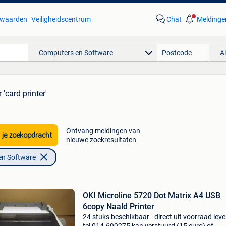
waarden
Veiligheidscentrum
Chat
Meldinge
Computers en Software
A
 'card printer'
Ontvang meldingen van
 je zoekopdracht
nieuwe zoekresultaten
en Software
OKI Microline 5720 Dot Matrix A4 USB
6copy Naald Printer
24 stuks beschikbaar - direct uit voorraad lev