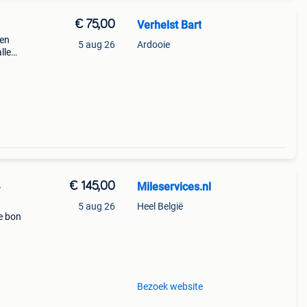
€ 75,00
Verhelst Bart
gen
5 aug 26
Ardooie
lle
n ook
€ 145,00
Mileservices.nl
-
5 aug 26
Heel België
e bon
 Print
Bezoek website