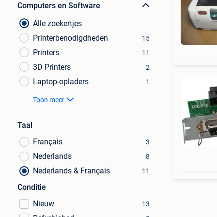
Computers en Software
Alle zoekertjes
Printerbenodigdheden
15
Printers
11
3D Printers
2
Laptop-opladers
1
Toon meer
Taal
Français
3
Nederlands
8
Nederlands & Français
11
Conditie
Nieuw
13