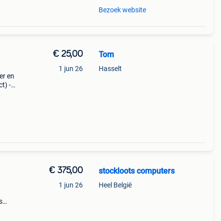
Bezoek website
€ 25,00
Tom
1 jun 26
Hasselt
er en
t) -
-tal
t
€ 375,00
stockloots computers
1 jun 26
Heel België
s
ing,
n