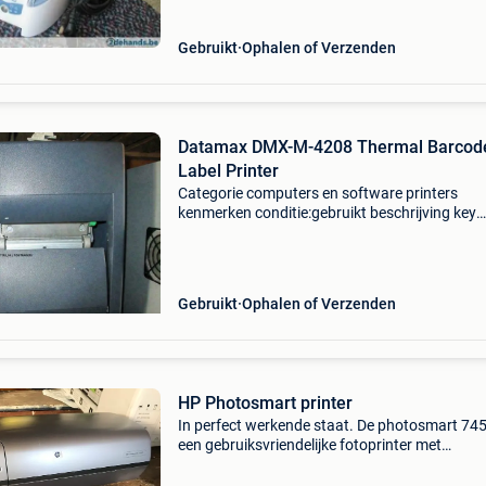
cardpresso
Gebruikt
Ophalen of Verzenden
Datamax DMX-M-4208 Thermal Barcod
Label Printer
Categorie computers en software printers
kenmerken conditie:gebruikt beschrijving key
features printer type label printer technology
thermal output type black & white black print
up to 8 inc
Gebruikt
Ophalen of Verzenden
HP Photosmart printer
In perfect werkende staat. De photosmart 745
een gebruiksvriendelijke fotoprinter met
geheugenkaartsleuven en levensechte fotokwal
in zesinkleurendruk of tot 4.800 Dpi