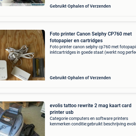
Gebruikt
Ophalen of Verzenden
Foto printer Canon Selphy CP760 met
fotopapier en cartridges
Foto printer canon selphy cp760 met fotopapi
inktcartridges in goede staat (werkt nog perfec
met alle nodige kabels (incl usb kabel) - met 40
stuks fotopapier (100x148mm) - met 2 inktcar
Gebruikt
Ophalen of Verzenden
evolis tattoo rewrite 2 mag kaart card
printer usb
Categorie computers en software printers
kenmerken conditie:gebruikt beschrijving evoli
tattoo rw rewrite 2 kaart printer inclusief: voed
cd met drivers, handleidingen en een demo va