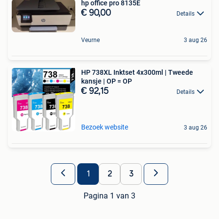
hp office pro 8135E
€ 90,00
Details
Veurne
3 aug 26
HP 738XL Inktset 4x300ml | Tweede
kansje | OP = OP
€ 92,15
Details
Bezoek website
3 aug 26
1
2
3
Pagina 1 van 3