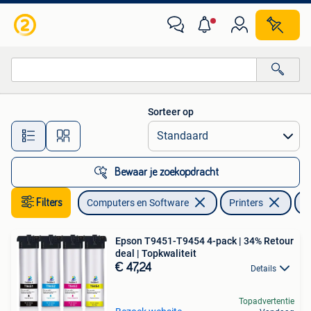
Printers
Sorteer op
Alle afstanden…
Bewaar je zoekopdracht
Filters
Computers en Software
Printers
I
Epson T9451-T9454 4-pack | 34% Retour
deal | Topkwaliteit
€ 47,24
Details
Topadvertentie