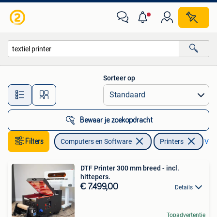
Printers
Sorteer op
Alle afstanden…
Bewaar je zoekopdracht
Filters
Computers en Software
Printers
Verw
DTF Printer 300 mm breed - incl.
hittepers.
€ 7.499,00
Details
Topadvertentie