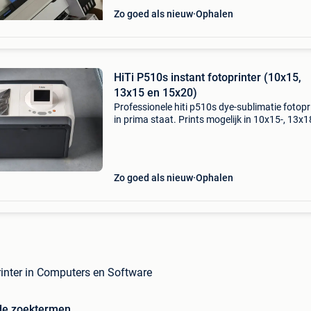
Zo goed als nieuw
Ophalen
HiTi P510s instant fotoprinter (10x15,
13x15 en 15x20)
Professionele hiti p510s dye-sublimatie fotopr
in prima staat. Prints mogelijk in 10x15-, 13x1
15x20-formaat. Ideaal voor instant foto&#39;
thuis, voor fotobooths, evenementen of direct
Zo goed als nieuw
Ophalen
rinter in Computers en Software
de zoektermen