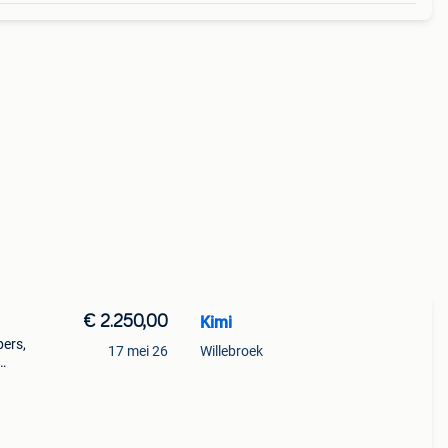
€ 2.250,00
Kimi
pers,
17 mei 26
Willebroek
direct