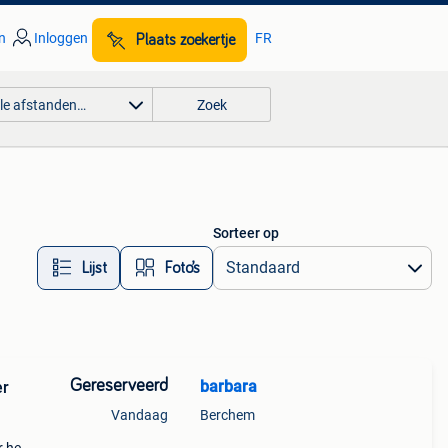
n
Inloggen
FR
Plaats zoekertje
lle afstanden…
Zoek
Sorteer op
Lijst
Foto’s
Gereserveerd
barbara
er
Vandaag
Berchem