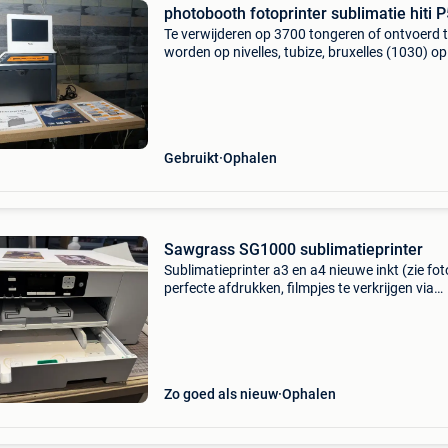
photobooth fotoprinter sublimatie hiti 
Te verwijderen op 3700 tongeren of ontvoerd 
worden op nivelles, tubize, bruxelles (1030) op
dinsdag met veel papier en lintjes alternatief v
dnp mitsubishi citizen voor meer informatie st
Gebruikt
Ophalen
Sawgrass SG1000 sublimatieprinter
Sublimatieprinter a3 en a4 nieuwe inkt (zie fot
perfecte afdrukken, filmpjes te verkrijgen via
whatsapp. Weg wegens geen sublimatie meer
Werkt perfect. Nozzle check in foto’s. Enkel
ophaling.
Zo goed als nieuw
Ophalen