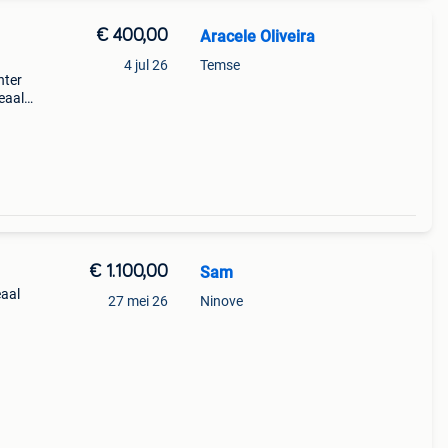
€ 400,00
Aracele Oliveira
4 jul 26
Temse
nter
deaal
€ 1.100,00
Sam
eaal
27 mei 26
Ninove
ect