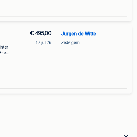
€ 495,00
Jürgen de Witte
17 jul 26
Zedelgem
inter
8- en
s