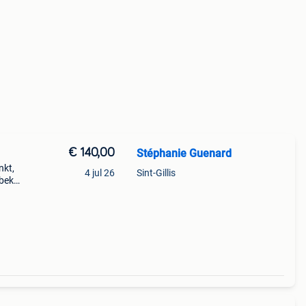
€ 140,00
Stéphanie Guenard
nkt,
4 jul 26
Sint-Gillis
 beker