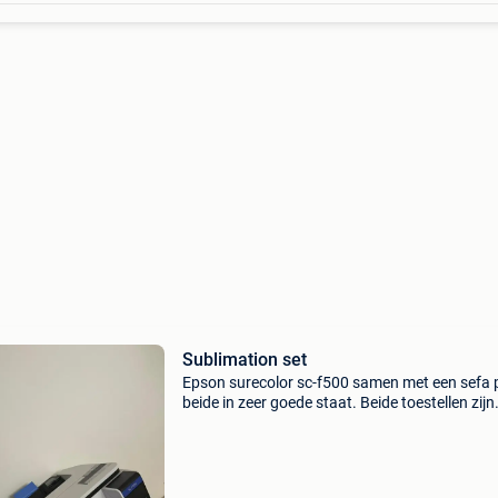
Sublimation set
Epson surecolor sc-f500 samen met een sefa 
beide in zeer goede staat. Beide toestellen zijn
weinig gebruikt en altijd goed onderhouden.
Inclusief reserve-inkt. Alles werkt perfect en is 
k