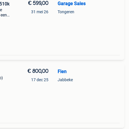
€ 599,00
Garage Sales
P510k
te
31 mei 26
Tongeren
 een
oor
uur
€ 800,00
Fien
o)
17 dec 25
Jabbeke
.