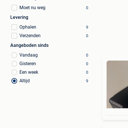
Moet nu weg
0
Levering
Ophalen
9
Verzenden
0
Aangeboden sinds
Vandaag
0
Gisteren
0
Een week
0
Altijd
9