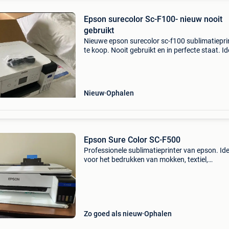
Epson surecolor Sc-F100- nieuw nooit
gebruikt
Nieuwe epson surecolor sc-f100 sublimatiepri
te koop. Nooit gebruikt en in perfecte staat. I
voor sublimatie op mokken, textiel, gadgets en
andere gepersonaliseerde producten. ✅ Nooit
gebruik
Nieuw
Ophalen
Epson Sure Color SC-F500
Professionele sublimatieprinter van epson. Id
voor het bedrukken van mokken, textiel,
muismatten, aluminium panelen en andere
sublimatieproducten. De printer is steeds corr
onderhouden en werkt
Zo goed als nieuw
Ophalen