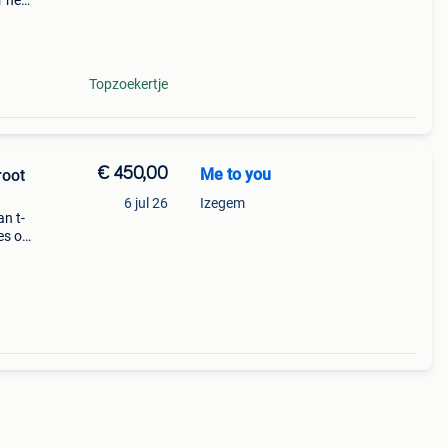
r het
it kun
Topzoekertje
€ 450,00
Me to you
root
6 jul 26
Izegem
an t-
jes op
pleet
i