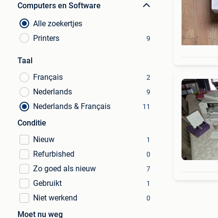
Computers en Software
Alle zoekertjes
Printers
9
Taal
Français
2
Nederlands
9
Nederlands & Français
11
Conditie
Nieuw
1
Refurbished
0
Zo goed als nieuw
7
Gebruikt
1
Niet werkend
0
Moet nu weg