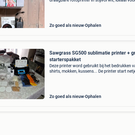
draagbare fotoprinter in stijlvol wit, ideaal voo
afdrukken van levendige, hoogwaardige
foto&#39;s. Dankzij de draadloze connectivite
je eenvoud
Zo goed als nieuw
Ophalen
Sawgrass SG500 sublimatie printer + g
starterspakket
Deze printer word gebruikt bij het bedrukken v
shirts, mokken, kussens... De printer start net
(staat constant aan). Wordt verkocht als com
startpakket. Inbegrepen: sawgrass sg500 subl
Zo goed als nieuw
Ophalen