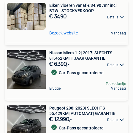
Eiken vloeren vanaf € 34.90 /m² incl
BTW - STOCKVERKOOP
€ 34,90
Details
Bezoek website
Vandaag
Nissan Micra 1.2| 2017| SLECHTS
81.452KM| 1 JAAR GARANTIE
€ 6.390,-
Details
Car-Pass gecontroleerd
Topzoekertje
Brugge
Vandaag
Peugeot 208| 2023| SLECHTS
55.429KM| AUTOMAAT| GARANTIE
€ 12.990,-
Details
Car-Pass gecontroleerd