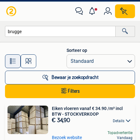
Alle categorieën…
Sorteer op
Alle afstanden…
Bewaar je zoekopdracht
Filters
Eiken vloeren vanaf € 34.90 /m² incl
BTW - STOCKVERKOOP
€ 34,90
Details
Topadvertentie
Bezoek website
Vandaag