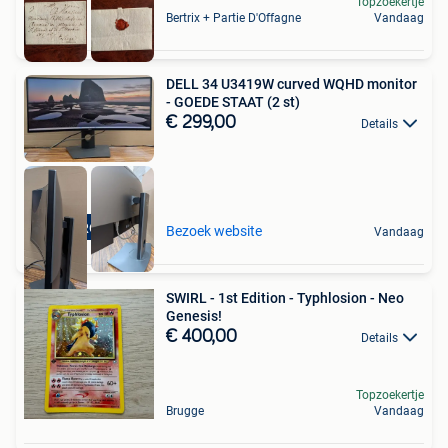
Topzoekertje
Bertrix + Partie D'Offagne
Vandaag
DELL 34 U3419W curved WQHD monitor
- GOEDE STAAT (2 st)
€ 299,00
Details
TOPPRODUCT
Bezoek website
Vandaag
SWIRL - 1st Edition - Typhlosion - Neo
Genesis!
€ 400,00
Details
Topzoekertje
Brugge
Vandaag