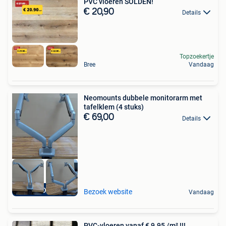
PVC vloeren SOLDEN!
€ 20,90
Details
Topzoekertje
Bree
Vandaag
Neomounts dubbele monitorarm met
tafelklem (4 stuks)
€ 69,00
Details
KOOPJE
Bezoek website
Vandaag
PVC-vloeren vanaf € 9.95 /m² !!!