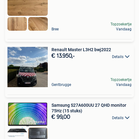
Topzoekertje
Bree
Vandaag
Renault Master L3H2 bwj2022
€ 13.950,-
Details
Topzoekertje
Gentbrugge
Vandaag
Samsung S27A600UU 27 QHD monitor
75Hz (15 stuks)
€ 99,00
Details