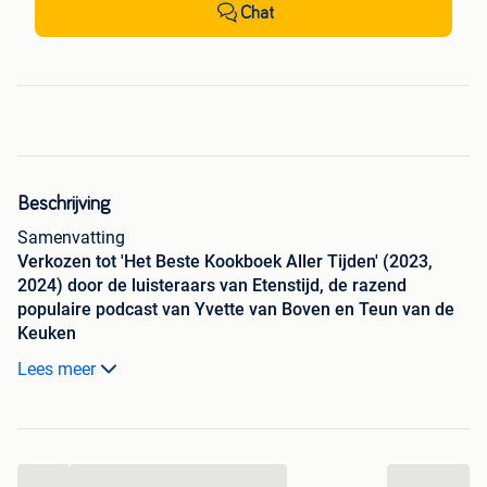
Chat
Beschrijving
Samenvatting
Verkozen tot 'Het Beste Kookboek Aller Tijden' (2023,
2024) door de luisteraars van Etenstijd, de razend
populaire podcast van Yvette van Boven en Teun van de
Keuken
Lees meer
Alles waar je van houdt bij Ottolenghi, maar dan simpel.
Eenvoud lijkt misschien onwaarschijnlijk bij een kookboek
van Yotam Ottolenghi, maar SIMPEL staat daadwerkelijk
vol met ruim 130 makkelijk te bereiden gerechten. De
...
meeste staan binnen 30 minuten op tafel, zonder af te