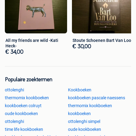
Ophaling of verzending is mogelijk
Verzending naar een postpunt of postkantoor bedraagt
5,40 euro, naar een privéadres 7,10 euro
All my friends are wild -Kati
Stoute Schoenen Bart Van Loo
Heck-
€ 30,00
€ 34,00
Populaire zoektermen
ottolenghi
Kookboeken
thermomix kookboeken
kookboeken pascale naessens
kookboeken colruyt
thermomix kookboeken
oude kookboeken
kookboeken
ottolenghi
ottolenghi simpel
time life kookboeken
oude kookboeken