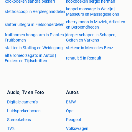
kookboeken sandra bekkari
kookboeken sergio herman
koppel massage in Welzijn |
stethoscoop in Verpleegmiddelen
Masseurs en Massagesalons
cherry moon in Muziek, Artiesten
shifter ultegra in Fietsonderdelen
en Beroemdheden
fruitbomen hoogstam in Planten |
dorper schapen in Schapen,
Fruitbomen
Geiten en Varkens
stal lier in Stalling en Weidegang
stekene in Mercedes-Benz
alfa romeo zagato in Auto's |
renault 5 in Renault
Folders en Tijdschriften
Audio, Tv en Foto
Auto's
Digitale camera's
BMW
Luidspreker boxen
Opel
Stereoketens
Peugeot
TV's
Volkswagen