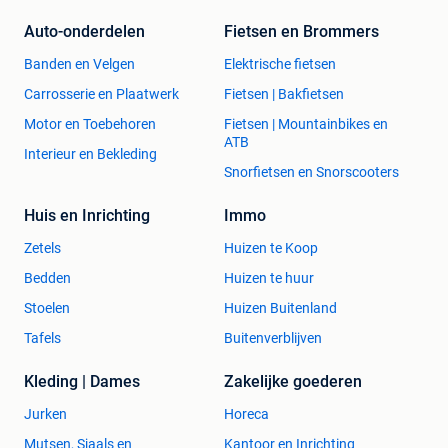
Auto-onderdelen
Fietsen en Brommers
Banden en Velgen
Elektrische fietsen
Carrosserie en Plaatwerk
Fietsen | Bakfietsen
Motor en Toebehoren
Fietsen | Mountainbikes en
ATB
Interieur en Bekleding
Snorfietsen en Snorscooters
Huis en Inrichting
Immo
Zetels
Huizen te Koop
Bedden
Huizen te huur
Stoelen
Huizen Buitenland
Tafels
Buitenverblijven
Kleding | Dames
Zakelijke goederen
Jurken
Horeca
Mutsen, Sjaals en
Kantoor en Inrichting