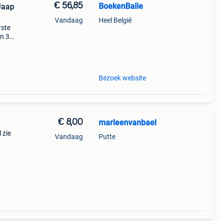
€ 56,85
BoekenBalie
Jaap
Vandaag
Heel België
rste
en 30
ag
Bezoek website
€ 8,00
marleenvanbael
 zie
Vandaag
Putte