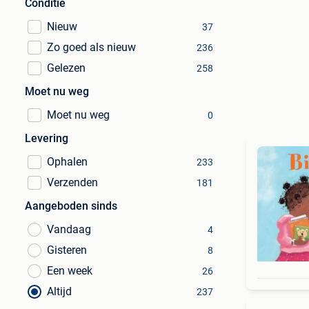
Conditie
Nieuw
37
Zo goed als nieuw
236
Gelezen
258
Moet nu weg
Moet nu weg
0
Levering
Ophalen
233
Verzenden
181
Aangeboden sinds
Vandaag
4
Gisteren
8
Een week
26
Altijd
237