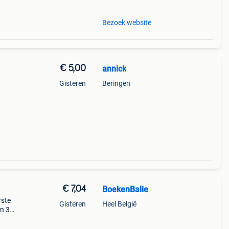
Bezoek website
€ 5,00
annick
Gisteren
Beringen
€ 7,04
BoekenBalie
rste
Gisteren
Heel België
en 30
ag
eer