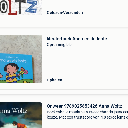
Gelezen
Verzenden
kleuterboek Anna en de lente
Opruiming bib
Ophalen
Onweer 9789025853426 Anna Woltz
Boekenbalie maakt van tweedehands jouw ee
keuze. Met een trustscore van 4,8 (excellent) 
dagen retour garantie maken we dat iedere d
waar. Bestel direct op onze website! Titel: onw