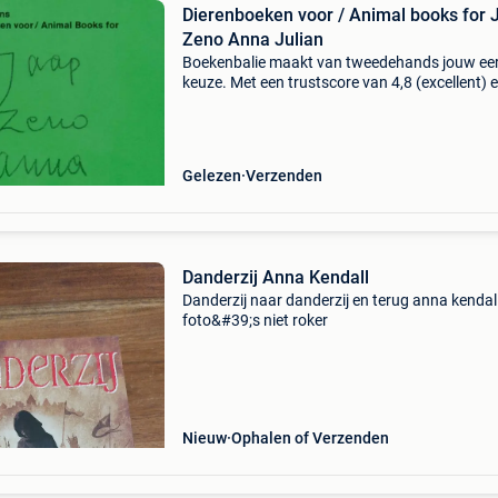
Dierenboeken voor / Animal books for 
Zeno Anna Julian
Boekenbalie maakt van tweedehands jouw ee
keuze. Met een trustscore van 4,8 (excellent) 
dagen retour garantie maken we dat iedere d
waar. Bestel direct op onze website! Titel:
dierenboeken
Gelezen
Verzenden
Danderzij Anna Kendall
Danderzij naar danderzij en terug anna kendall
foto&#39;s niet roker
Nieuw
Ophalen of Verzenden