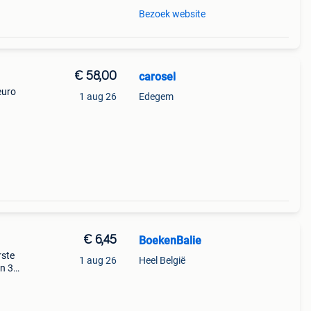
Bezoek website
€ 58,00
carosel
euro
1 aug 26
Edegem
€ 6,45
BoekenBalie
rste
1 aug 26
Heel België
en 30
ag