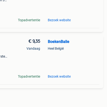
en 30
ag
Topadvertentie
Bezoek website
€ 9,35
BoekenBalie
Vandaag
Heel België
rste
en 30
ag
Topadvertentie
Bezoek website