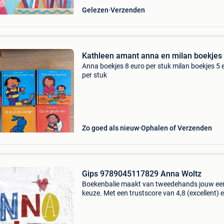
Gelezen
Verzenden
Kathleen amant anna en milan boekjes
Anna boekjes 8 euro per stuk milan boekjes 5 
per stuk
Zo goed als nieuw
Ophalen of Verzenden
Gips 9789045117829 Anna Woltz
Boekenbalie maakt van tweedehands jouw ee
keuze. Met een trustscore van 4,8 (excellent) 
dagen retour garantie maken we dat iedere d
waar. Bestel direct op onze website! Titel: gips
auteur: