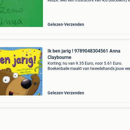
keuze. Met een trustscore van 4,8 (excellent) 
dagen retour garantie maken we dat iedere d
waar. Bestel direct op onze website! Titel:
dierenboeken
Gelezen
Verzenden
Ik ben jarig ! 9789048304561 Anna
Claybourne
Korting: nu van 9.35 Euro, voor 5.61 Euro.
Boekenbalie maakt van tweedehands jouw ee
keuze. Met een trustscore van 4,8 (excellent) 
dagen retour garantie maken we dat iedere d
waar. Bestel
Gelezen
Verzenden