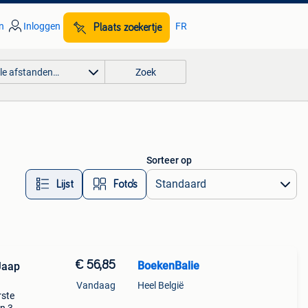
n
Inloggen
FR
Plaats zoekertje
lle afstanden…
Zoek
Sorteer op
Lijst
Foto’s
€ 56,85
BoekenBalie
Jaap
Vandaag
Heel België
rste