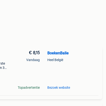
€ 8,15
BoekenBalie
Vandaag
Heel België
rste
en 30
ag
in de
Topadvertentie
Bezoek website