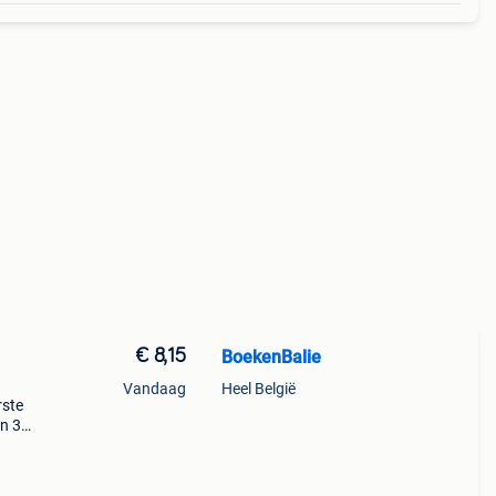
€ 8,15
BoekenBalie
Vandaag
Heel België
rste
en 30
ag
in de