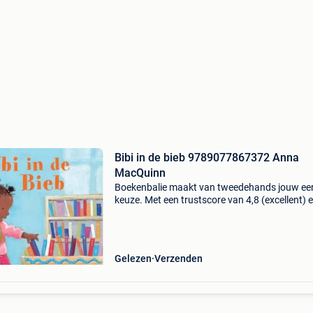
Bibi in de bieb 9789077867372 Anna
MacQuinn
Boekenbalie maakt van tweedehands jouw ee
keuze. Met een trustscore van 4,8 (excellent) 
dagen retour garantie maken we dat iedere d
waar. Bestel direct op onze website! Titel: bibi 
b
Gelezen
Verzenden