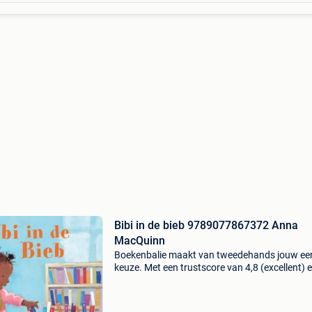
Bibi in de bieb 9789077867372 Anna
MacQuinn
Boekenbalie maakt van tweedehands jouw ee
keuze. Met een trustscore van 4,8 (excellent) 
dagen retour garantie maken we dat iedere d
waar. Bestel direct op onze website! Titel: bibi 
b