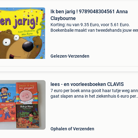
Ik ben jarig ! 9789048304561 Anna
Claybourne
Korting: nu van 9.35 Euro, voor 5.61 Euro.
Boekenbalie maakt van tweedehands jouw ee
keuze. Met een trustscore van 4,8 (excellent) 
dagen retour garantie maken we dat iedere d
waar. Bestel
Gelezen
Verzenden
lees - en voorleesboeken CLAVIS
7 euro per boek anna gooit haar tutje weg an
gaat slapen anna in het ziekenhuis 6 euro per
boekje heksje mimmie billy viert feest 9 euro
joepie,ik ben een jongen (anna) 8 mooie lees - 
voorleesboe
Ophalen of Verzenden