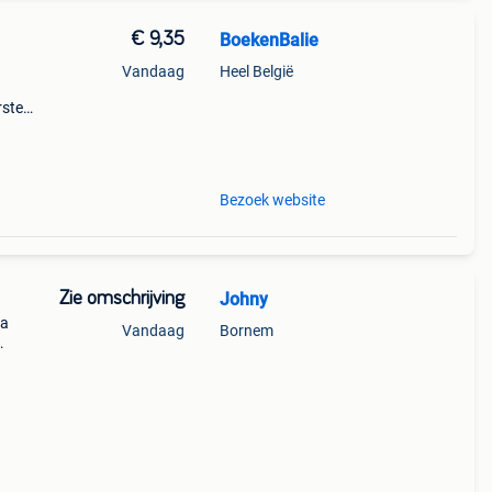
€ 9,35
BoekenBalie
Vandaag
Heel België
rste
en 30
ag
Bezoek website
Zie omschrijving
Johny
na
Vandaag
Bornem
en