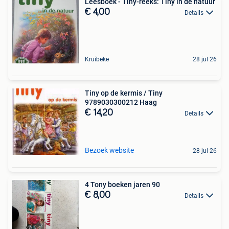
Leesboek - Tiny-reeks: Tiny in de natuur
€ 4,00
Details
Kruibeke
28 jul 26
Tiny op de kermis / Tiny
9789030300212 Haag
€ 14,20
Details
Bezoek website
28 jul 26
4 Tony boeken jaren 90
€ 8,00
Details