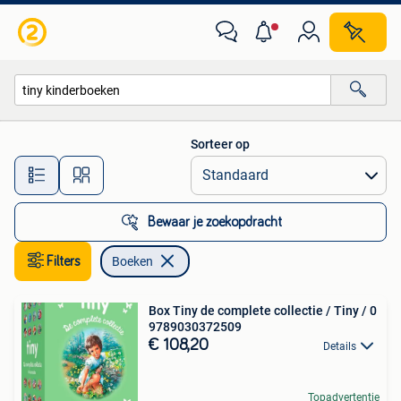
Boeken
Sorteer op
Alle afstanden…
Bewaar je zoekopdracht
Filters
Boeken
Box Tiny de complete collectie / Tiny / 0
9789030372509
€ 108,20
Details
Topadvertentie