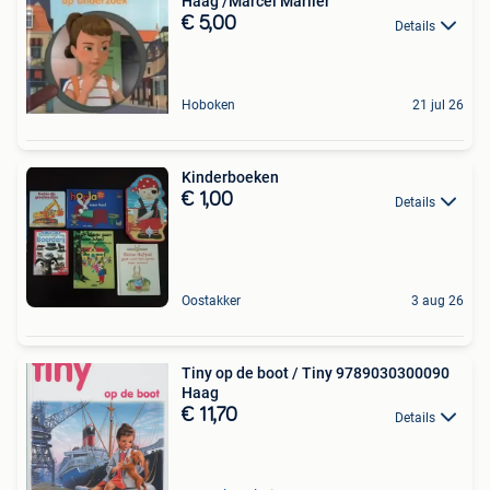
Haag /Marcel Marlier
€ 5,00
Details
Hoboken
21 jul 26
Kinderboeken
€ 1,00
Details
Oostakker
3 aug 26
Tiny op de boot / Tiny 9789030300090
Haag
€ 11,70
Details