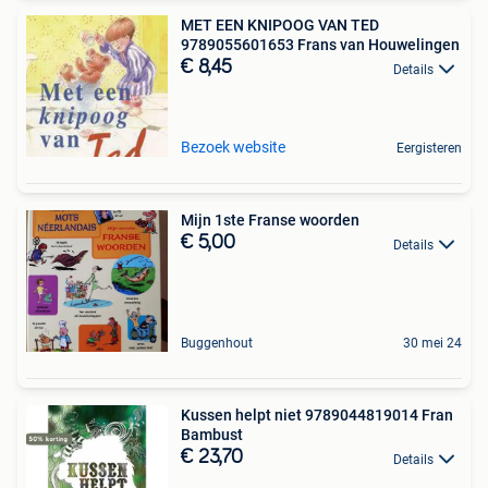
MET EEN KNIPOOG VAN TED
9789055601653 Frans van Houwelingen
€ 8,45
Details
Bezoek website
Eergisteren
Mijn 1ste Franse woorden
€ 5,00
Details
Buggenhout
30 mei 24
Kussen helpt niet 9789044819014 Fran
Bambust
€ 23,70
Details