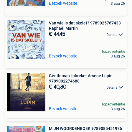
Bezoek website
3 aug 26
Van wie is dat skelet? 9789025767433
Raphaël Martin
€ 44,45
Details
Topadvertentie
Bezoek website
3 aug 26
Gentleman-inbreker Arsène Lupin
9789002274688
€ 40,80
Details
Topadvertentie
Bezoek website
3 aug 26
MIJN WOORDENBOEK 9789085451976