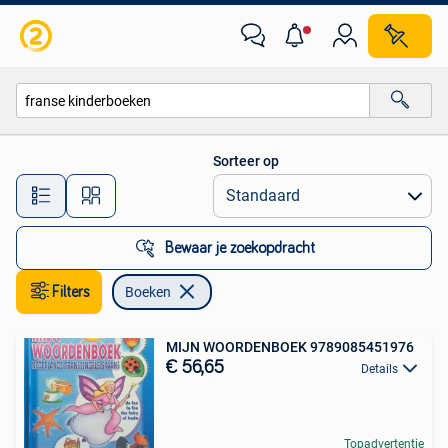
Boeken
Sorteer op
Alle afstanden…
Bewaar je zoekopdracht
Filters
Boeken
MIJN WOORDENBOEK 9789085451976
€ 56,65
Details
Topadvertentie