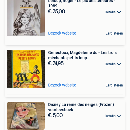
Leloup, Roger - Le pic des ténèbres -
1989
€ 75,00
Details
Bezoek website
Eergisteren
Genestoux, Magdeleine du - Les trois
méchants petits loup..
€ 74,95
Details
Bezoek website
Eergisteren
Disney La reine des neiges (Frozen)
voorleesboek
€ 5,00
Details