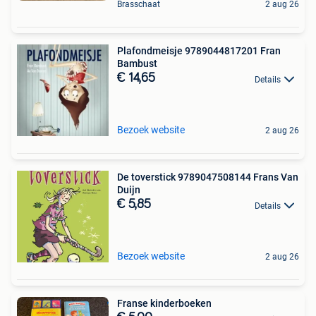
Brasschaat
2 aug 26
Plafondmeisje 9789044817201 Fran
Bambust
€ 14,65
Details
Bezoek website
2 aug 26
De toverstick 9789047508144 Frans Van
Duijn
€ 5,85
Details
Bezoek website
2 aug 26
Franse kinderboeken