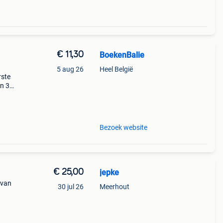
€ 11,30
BoekenBalie
5 aug 26
Heel België
rste
en 30
ag
s op
Bezoek website
€ 25,00
jepke
 van
30 jul 26
Meerhout
e
boek