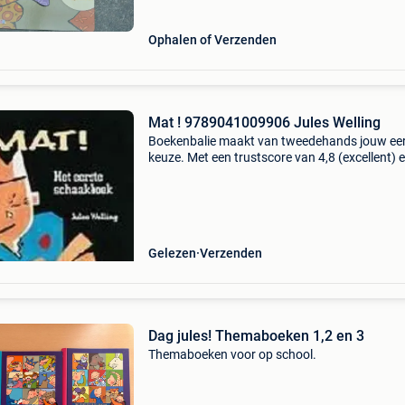
Ophalen of Verzenden
Mat ! 9789041009906 Jules Welling
Boekenbalie maakt van tweedehands jouw ee
keuze. Met een trustscore van 4,8 (excellent) 
dagen retour garantie maken we dat iedere d
waar. Bestel direct op onze website! Titel: mat 
Auteur
Gelezen
Verzenden
Dag jules! Themaboeken 1,2 en 3
Themaboeken voor op school.