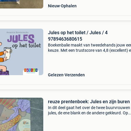
Nieuw
Ophalen
Jules op het toilet / Jules / 4
9789463680615
Boekenbalie maakt van tweedehands jouw ee
keuze. Met een trustscore van 4,8 (excellent) 
dagen retour garantie maken we dat iedere d
waar. Bestel direct op onze website! Titel: jule
het
Gelezen
Verzenden
reuze prentenboek: Jules en zijn buren
In dit deel gaat het over de twee buurvrouwen
jules, de ene blank en de andere gekleurd. Op
sommige gebieden zijn ze verschillend, maar z
houden allebei van jules. Supergroot prenten