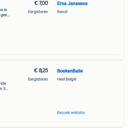
€ 7,00
Erna Janssens
ke in
Eergisteren
Ranst
, geen
€ 8,25
BoekenBalie
Eergisteren
Heel België
rste
en 30
ag
 wil
Bezoek website