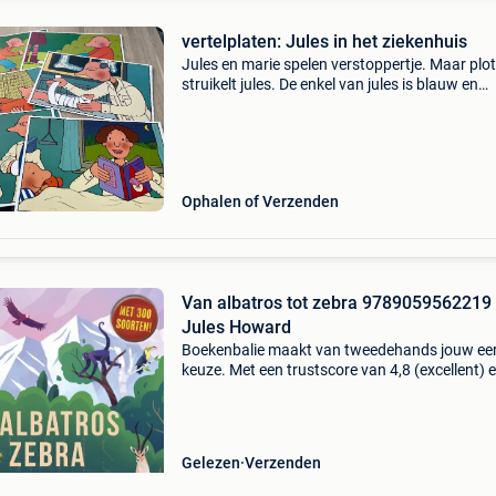
vertelplaten: Jules in het ziekenhuis
Jules en marie spelen verstoppertje. Maar plo
struikelt jules. De enkel van jules is blauw en
gezwollen. Wat nu? 6 Grote vertelplaten a3
formaat, originele platen
Ophalen of Verzenden
Van albatros tot zebra 9789059562219
Jules Howard
Boekenbalie maakt van tweedehands jouw ee
keuze. Met een trustscore van 4,8 (excellent) 
dagen retour garantie maken we dat iedere d
waar. Bestel direct op onze website! Titel: van
albatros
Gelezen
Verzenden