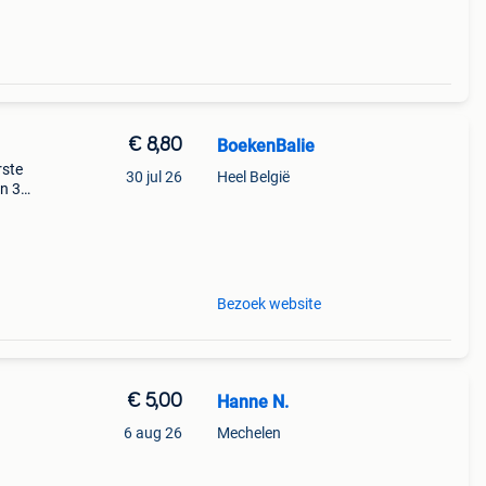
€ 8,80
BoekenBalie
rste
30 jul 26
Heel België
en 30
ag
!
Bezoek website
€ 5,00
Hanne N.
6 aug 26
Mechelen