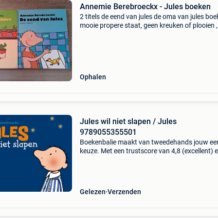
Annemie Berebroeckx - Jules boeken
2 titels de eend van jules de oma van jules boe
mooie propere staat, geen kreuken of plooien 
scheuren 7 € per boek
Ophalen
Jules wil niet slapen / Jules
9789055355501
Boekenbalie maakt van tweedehands jouw ee
keuze. Met een trustscore van 4,8 (excellent) 
dagen retour garantie maken we dat iedere d
waar. Bestel direct op onze website! Titel: jules
ni
Gelezen
Verzenden