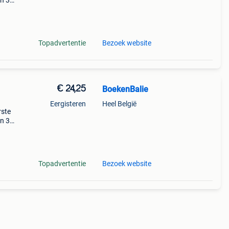
en 30
ag
 wil
Topadvertentie
Bezoek website
€ 24,25
BoekenBalie
Eergisteren
Heel België
rste
en 30
ag
Topadvertentie
Bezoek website