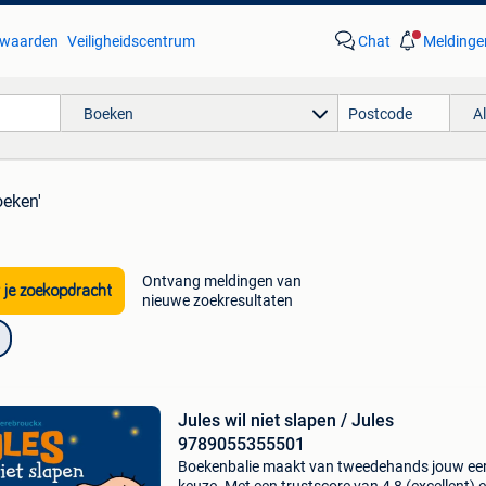
waarden
Veiligheidscentrum
Chat
Meldinge
Boeken
A
oeken'
Ontvang meldingen van
 je zoekopdracht
nieuwe zoekresultaten
Jules wil niet slapen / Jules
9789055355501
Boekenbalie maakt van tweedehands jouw ee