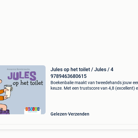
Jules op het toilet / Jules / 4
9789463680615
Boekenbalie maakt van tweedehands jouw ee
keuze. Met een trustscore van 4,8 (excellent) 
dagen retour garantie maken we dat iedere d
waar. Bestel direct op onze website! Titel: jule
het
Gelezen
Verzenden