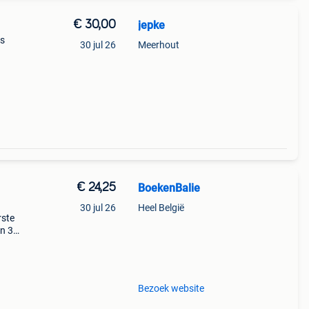
€ 30,00
jepke
ts
30 jul 26
Meerhout
€ 24,25
BoekenBalie
30 jul 26
Heel België
rste
en 30
ag
Bezoek website