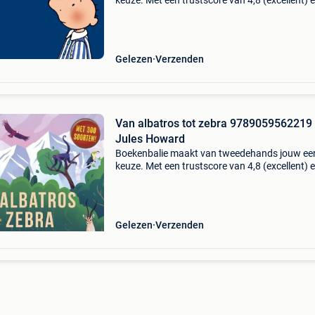
keuze. Met een trustscore van 4,8 (excellent) 
dagen retour garantie maken we dat iedere d
waar. Bestel direct op onze website! Titel: jules
ni
Gelezen
Verzenden
Van albatros tot zebra 9789059562219
Jules Howard
Boekenbalie maakt van tweedehands jouw ee
keuze. Met een trustscore van 4,8 (excellent) 
dagen retour garantie maken we dat iedere d
waar. Bestel direct op onze website! Titel: van
albatros
Gelezen
Verzenden