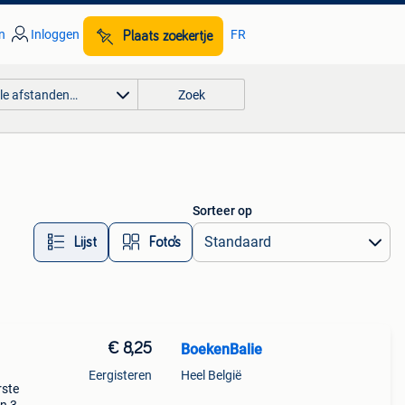
n
Inloggen
FR
Plaats zoekertje
lle afstanden…
Zoek
Sorteer op
Lijst
Foto’s
€ 8,25
BoekenBalie
Eergisteren
Heel België
rste