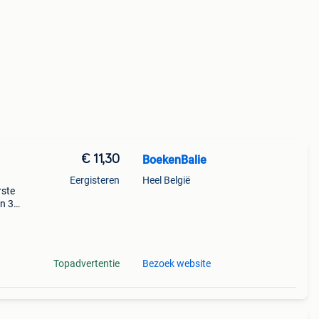
€ 11,30
BoekenBalie
Eergisteren
Heel België
rste
en 30
ag
s op
Topadvertentie
Bezoek website