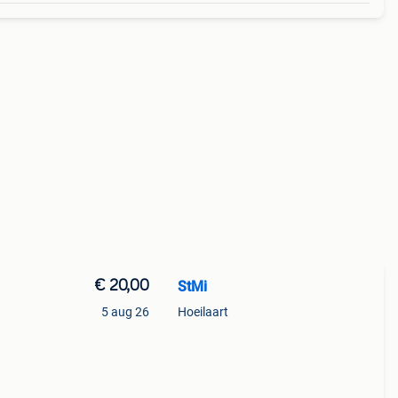
€ 20,00
StMi
5 aug 26
Hoeilaart