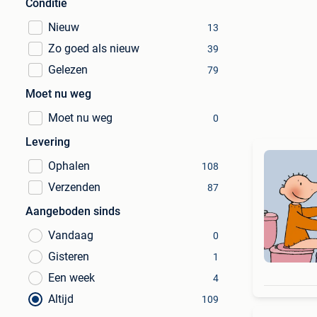
Conditie
Nieuw
13
Zo goed als nieuw
39
Gelezen
79
Moet nu weg
Moet nu weg
0
Levering
Ophalen
108
Verzenden
87
Aangeboden sinds
Vandaag
0
Gisteren
1
Een week
4
Altijd
109