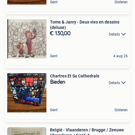
Gent
Gisteren
Tome & Janry - Deux vies en dessins
(deluxe)
€ 130,00
Details
Gent
4 aug 26
Chartres Et Sa Cathedrale
Bieden
Details
Gent
Gisteren
België - Vlaanderen / Brugge / Zeeuws