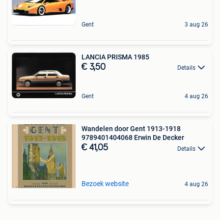
Gent
3 aug 26
LANCIA PRISMA 1985
€ 3,50
Details
Gent
4 aug 26
Wandelen door Gent 1913-1918
9789401404068 Erwin De Decker
€ 41,05
Details
Bezoek website
4 aug 26