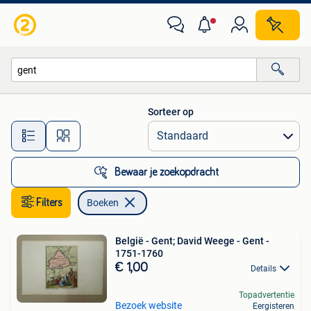
Boeken
Sorteer op
Alle afstanden…
Bewaar je zoekopdracht
Filters
Boeken
België - Gent; David Weege - Gent -
1751-1760
€ 1,00
Details
Topadvertentie
Bezoek website
Eergisteren