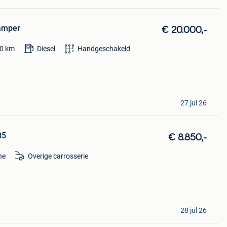
amper
€ 20.000,-
0
km
Diesel
Handgeschakeld
27 jul 26
85
€ 8.850,-
ne
Overige carrosserie
28 jul 26