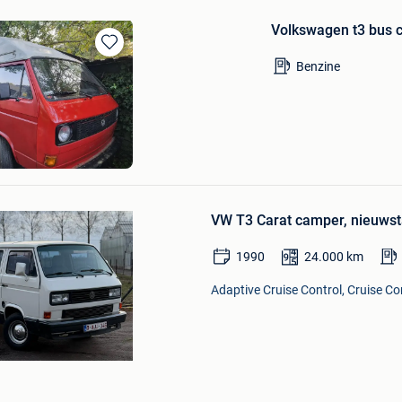
Volkswagen t3 bus 
Bewaren
Benzine
in
Mijn
Favorieten
en
Bewaren
in
VW T3 Carat camper, nieuwst
Mijn
Favorieten
1990
24.000
km
Adaptive Cruise Control, Cruise Con