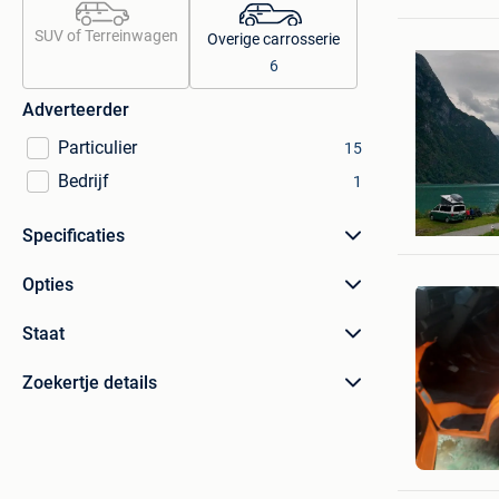
SUV of Terreinwagen
Overige carrosserie
6
Adverteerder
Particulier
15
Bedrijf
1
Bradley 
Lille
Specificaties
Opties
Staat
Zoekertje details
paul Lan
Lede