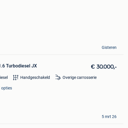
Gisteren
.6 Turbodiesel JX
€ 30.000,-
iesel
Handgeschakeld
Overige carrosserie
 opties
5 mrt 26