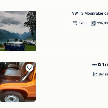
Bewaren
in
VW T3 Moonraker c
Mijn
Favorieten
1983
336.00
Wilkinson
vw t3 19
Bewaren
Benzi
in
Mijn
Favorieten
oey