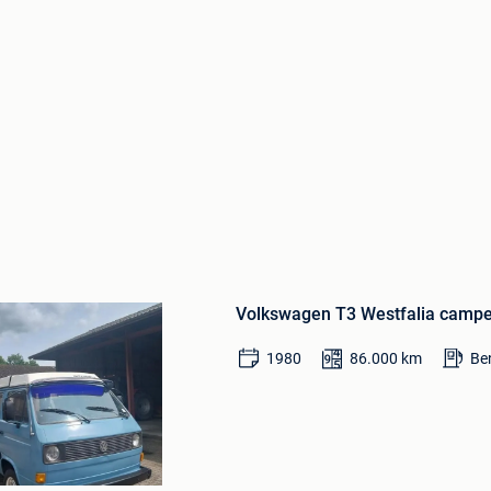
Bewaren
in
Volkswagen T3 Westfalia campe
Mijn
Favorieten
1980
86.000
km
Be