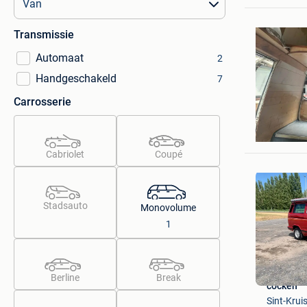
Transmissie
Automaat
2
Handgeschakeld
7
Carrosserie
MC
Staden
Cabriolet
Coupé
Stadsauto
Monovolume
1
Berline
Break
cocken
Sint-Krui