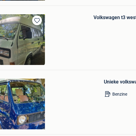
Volkswagen t3 wes
Bewaren
in
Mijn
Favorieten
en
Bewaren
in
Unieke volksw
Mijn
Favorieten
Benzine