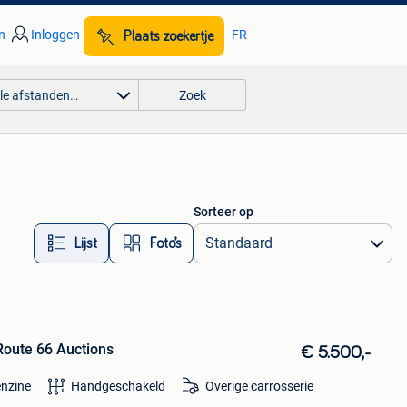
n
Inloggen
FR
Plaats zoekertje
lle afstanden…
Zoek
Sorteer op
Lijst
Foto’s
Route 66 Auctions
€ 5.500,-
nzine
Handgeschakeld
Overige carrosserie