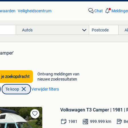
waarden
Veiligheidscentrum
Chat
Meldinge
Auto's
A
camper'
Ontvang meldingen van
 je zoekopdracht
nieuwe zoekresultaten
Te koop
Verwijder filters
Volkswagen T3 Camper | 1981 | 
Bewaren
1981
999.999
km
Be
in