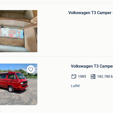
Bewaren
in
Volkswagen T3 Camper - 
Mijn
Favorieten
Volkswagen T3 Camper 
Bewaren
1985
182.780
in
Mijn
Luifel
Favorieten
s