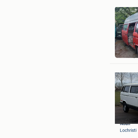
van
Antwerp
Noah
Lochristi