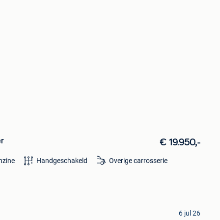
r
€ 19.950,-
nzine
Handgeschakeld
Overige carrosserie
6 jul 26