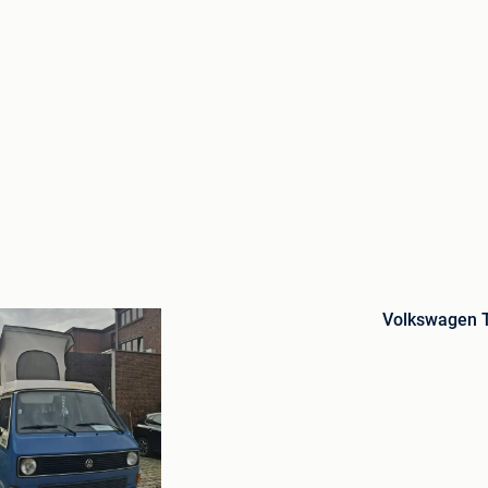
Bewaren
in
Volkswagen T
Mijn
Favorieten
eidi