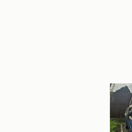
Tom en H
Gent