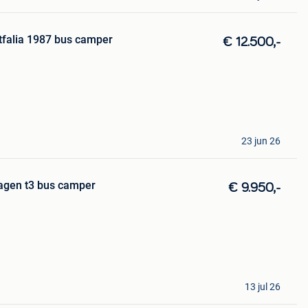
tfalia 1987 bus camper
€ 12.500,-
23 jun 26
agen t3 bus camper
€ 9.950,-
13 jul 26