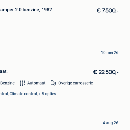
camper 2.0 benzine, 1982
€ 7.500,-
10 mei 26
aat.
€ 22.500,-
Benzine
Automaat
Overige carrosserie
trol, Climate control, + 8 opties
4 aug 26