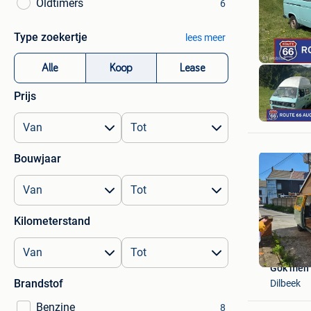
Oldtimers
6
Type zoekertje
lees meer
Alle
Koop
Lease
Prijs
Bouwjaar
Kilometerstand
Gok men
Brandstof
Dilbeek
Benzine
8