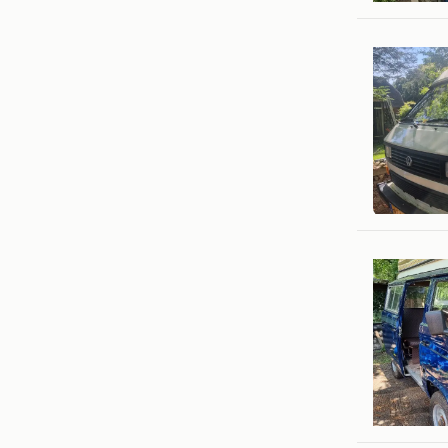
Frits
Antwerp
br
Brussel