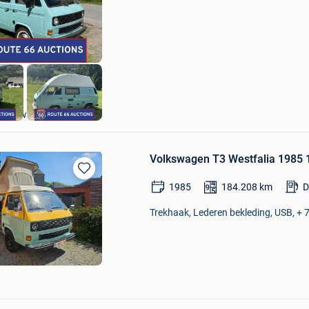
Mijn
Favorieten
Route 66 Auctions
Waalwijk
Volkswagen T3 Westfalia 1985 1
Bewaren
1985
184.208
km
D
in
Mijn
Trekhaak, Lederen bekleding, USB, + 7
Favorieten