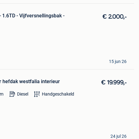
1.6TD - Vijfversnellingsbak -
€ 2.000,-
15 jun 26
hefdak westfalia interieur
€ 19.999,-
km
Diesel
Handgeschakeld
24 jul 26