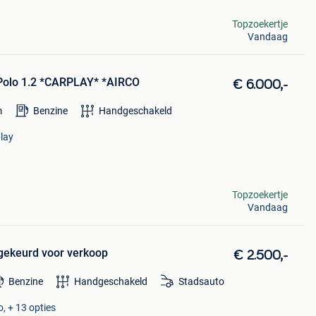
Topzoekertje
Vandaag
Polo 1.2 *CARPLAY* *AIRCO
€ 6.000,-
m
Benzine
Handgeschakeld
play
Topzoekertje
Vandaag
gekeurd voor verkoop
€ 2.500,-
Benzine
Handgeschakeld
Stadsauto
, + 13 opties