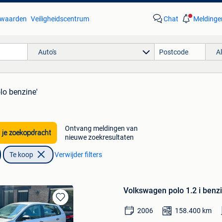
waarden
Veiligheidscentrum
Chat
Meldinge
Auto's
A
lo benzine'
Ontvang meldingen van
 je zoekopdracht
nieuwe zoekresultaten
Te koop
Verwijder filters
Volkswagen polo 1.2 i benz
Bewaren
2006
158.400
km
in