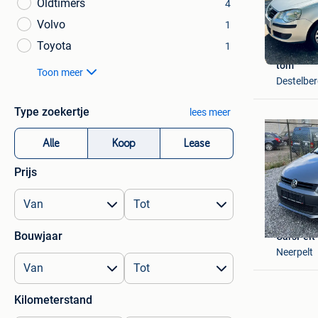
Oldtimers
4
Volvo
1
Toyota
1
tom
Toon meer
Destelbe
Type zoekertje
lees meer
Alle
Koop
Lease
Prijs
Bouwjaar
CarsPelt
Neerpelt
Kilometerstand