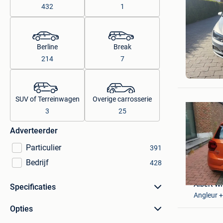
432
1
Berline
Break
214
7
Oeyen Te
Tessende
SUV of Terreinwagen
Overige carrosserie
3
25
Adverteerder
Particulier
391
Bedrijf
428
Albert Wi
Specificaties
Angleur +
Opties