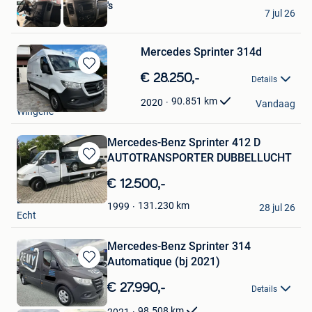
J. van den Berg Auto's
7 jul 26
GELDROP
Mercedes Sprinter 314d
Bewaren
€ 28.250,-
Details
in
Febe Deruddere
Mijn
90.851
km
2020
Vandaag
Wingene
Favorieten
Mercedes-Benz Sprinter 412 D
AUTOTRANSPORTER DUBBELLUCHT
Bewaren
in
€ 12.500,-
Mijn
Bimex Auto's
Favorieten
131.230
km
1999
28 jul 26
Echt
Mercedes-Benz Sprinter 314
Automatique (bj 2021)
Bewaren
in
€ 27.990,-
Details
Mijn
Favorieten
98.508
km
2021