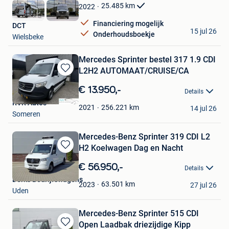
Favorieten
25.485
km
2022
Financiering mogelijk
DCT
15 jul 26
Onderhoudsboekje
Wielsbeke
Mercedes Sprinter bestel 317 1.9 CDI
L2H2 AUTOMAAT/CRUISE/CA
Bewaren
in
€ 13.950,-
Details
Mijn
RVR Auto's
Favorieten
256.221
km
2021
14 jul 26
Someren
Mercedes-Benz Sprinter 319 CDI L2
H2 Koelwagen Dag en Nacht
Bewaren
in
€ 56.950,-
Details
Mijn
Derks Bedrijfswagens
Favorieten
63.501
km
2023
27 jul 26
Uden
Mercedes-Benz Sprinter 515 CDI
Open Laadbak driezijdige Kipp