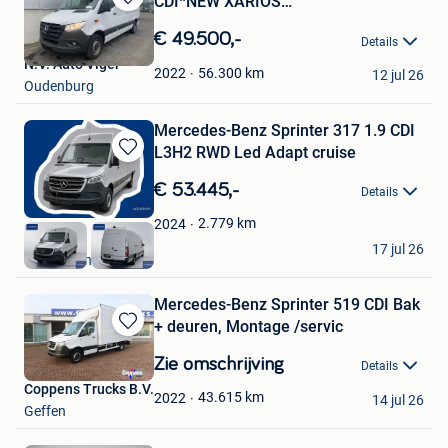
CDI*NEW XARIOS
Bewaren
350*L2H2*360°CAME
in
€ 49.500,-
Details
Mijn
N.V. Auto Viger
Favorieten
56.300
km
2022
12 jul 26
Oudenburg
Mercedes-Benz Sprinter 317 1.9 CDI
L3H2 RWD Led Adapt cruise
Bewaren
in
€ 53.445,-
Details
Mijn
Favorieten
2.779
km
2024
busvan
17 jul 26
Raamsdonksveer
Mercedes-Benz Sprinter 519 CDI Bak
+ deuren, Montage /servic
Bewaren
in
Zie omschrijving
Details
Mijn
Coppens Trucks B.V.
Favorieten
43.615
km
2022
14 jul 26
Geffen