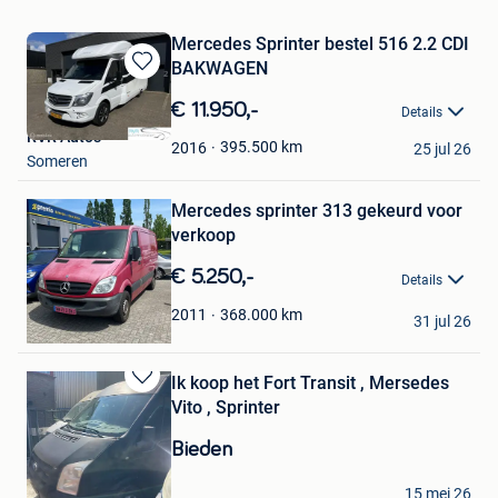
Mercedes Sprinter bestel 516 2.2 CDI
BAKWAGEN
Bewaren
in
€ 11.950,-
Details
Mijn
RVR Auto's
Favorieten
395.500
km
2016
25 jul 26
Someren
Bewaren
Mercedes sprinter 313 gekeurd voor
in
Mijn
verkoop
Favorieten
€ 5.250,-
Details
El ouali said
368.000
km
2011
31 jul 26
Mechelen
Ik koop het Fort Transit , Mersedes
Bewaren
Vito , Sprinter
in
Mijn
Bieden
Favorieten
Eduard
15 mei 26