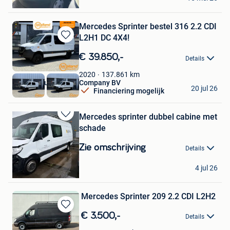
Wijnegem
Mercedes Sprinter bestel 316 2.2 CDI
L2H1 DC 4X4!
Bewaren
in
€ 39.850,-
Details
Mijn
Favorieten
137.861
km
2020
Holland Automotive Company BV
20 jul 26
Financiering mogelijk
Weert
Mercedes sprinter dubbel cabine met
Bewaren
schade
in
Mijn
Zie omschrijving
Details
Favorieten
Jonathan
4 jul 26
Zele+Deel Lokeren
Mercedes Sprinter 209 2.2 CDI L2H2
Bewaren
€ 3.500,-
Details
in
Bimex Auto's