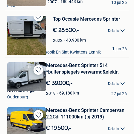
Mijn
180.443
km
2007
10 jul 26
Echt
Favorieten
Top Occasie Mercedes Sprinter
Bewaren
in
€ 28.500,-
Details
Mijn
Favorieten
40.900
km
2022
Garage Cosijns
1 jun 26
Roosdaal+Deel Van Gooik En Sint-Kwintens-Lennik
Mercedes-Benz Sprinter 514
*buitenspiegels verwarmd&elektr.
Bewaren
in
€ 39.000,-
Details
Mijn
N.V. Auto Viger
Favorieten
69.180
km
2019
27 jul 26
Oudenburg
Mercedes-Benz Sprinter Campervan
2.2Cdi 111000km (bj 2019)
Bewaren
in
€ 19.500,-
Details
Mijn