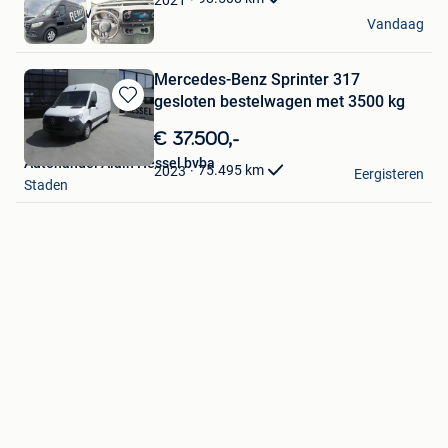
Brussels Motors
Vandaag
Tubize
Mercedes-Benz Sprinter 317
gesloten bestelwagen met 3500 kg
Bewaren
in
€ 37.500,-
Mijn
Autohandel Alain Hessel bvba
Favorieten
75.495
km
2023
Eergisteren
Staden