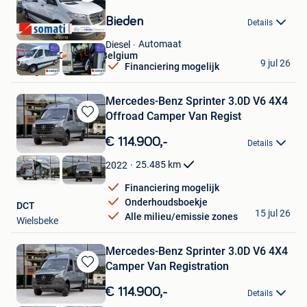
Bewaren
in
Bieden
Details
Mijn
Favorieten
Automaat
Diesel
TheTruckCompany Belgium
9 jul 26
Financiering mogelijk
Hooglede
Mercedes-Benz Sprinter 3.0D V6 4X4
Offroad Camper Van Regist
Bewaren
in
€ 114.900,-
Details
Mijn
Favorieten
25.485
km
2022
Financiering mogelijk
Onderhoudsboekje
DCT
15 jul 26
Alle milieu/emissie zones
Wielsbeke
Mercedes-Benz Sprinter 3.0D V6 4X4
Camper Van Registration
Bewaren
in
€ 114.900,-
Details
Mijn