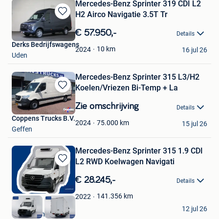
Mercedes-Benz Sprinter 319 CDI L2
H2 Airco Navigatie 3.5T Tr
Bewaren
in
€ 57.950,-
Details
Mijn
Derks Bedrijfswagens
Favorieten
10
km
2024
16 jul 26
Uden
Mercedes-Benz Sprinter 315 L3/H2
Koelen/Vriezen Bi-Temp + La
Bewaren
in
Zie omschrijving
Details
Mijn
Coppens Trucks B.V.
Favorieten
75.000
km
2024
15 jul 26
Geffen
Mercedes-Benz Sprinter 315 1.9 CDI
L2 RWD Koelwagen Navigati
Bewaren
in
€ 28.245,-
Details
Mijn
Favorieten
141.356
km
2022
busvan
12 jul 26
Raamsdonksveer