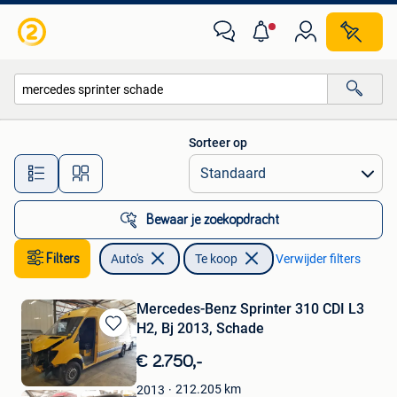
Auto's
Sorteer op
Alle afstanden…
Bewaar je zoekopdracht
Filters
Auto's
Te koop
Verwijder filters
Mercedes-Benz Sprinter 310 CDI L3
H2, Bj 2013, Schade
Bewaren
in
€ 2.750,-
Mijn
Favorieten
212.205
km
2013