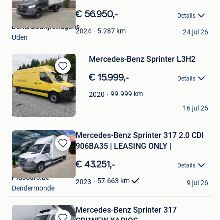
Bewaren
in
€ 56.950,-
Details
Mijn
Derks Bedrijfswagens
Favorieten
5.287
km
2024
24 jul 26
Uden
Mercedes-Benz Sprinter L3H2
Bewaren
€ 15.999,-
Details
in
Mijn
99.999
km
2020
Favorieten
Zander
16 jul 26
Maaseik
Mercedes-Benz Sprinter 317 2.0 CDI
906BA35 | LEASING ONLY |
Bewaren
in
€ 43.251,-
Details
Mijn
PlusCars.be
Favorieten
57.663
km
2023
9 jul 26
Dendermonde
Mercedes-Benz Sprinter 317