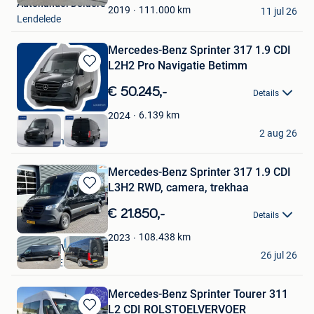
Autohandel Delaere
Favorieten
111.000
km
2019
11 jul 26
Lendelede
Mercedes-Benz Sprinter 317 1.9 CDI
L2H2 Pro Navigatie Betimm
Bewaren
in
€ 50.245,-
Details
Mijn
Favorieten
6.139
km
2024
busvan
2 aug 26
Raamsdonksveer
Mercedes-Benz Sprinter 317 1.9 CDI
L3H2 RWD, camera, trekhaa
Bewaren
in
€ 21.850,-
Details
Mijn
Favorieten
108.438
km
2023
Mettler B.V.
26 jul 26
SCHIJNDEL
Mercedes-Benz Sprinter Tourer 311
L2 CDI ROLSTOELVERVOER