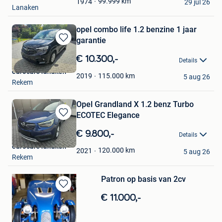
Favorieten
99.999
km
1974
29 jul 26
Lanaken
opel combo life 1.2 benzine 1 jaar
garantie
Bewaren
in
€ 10.300,-
Details
Mijn
eurocars lanaken
Favorieten
115.000
km
2019
5 aug 26
Rekem
Opel Grandland X 1.2 benz Turbo
ECOTEC Elegance
Bewaren
in
€ 9.800,-
Details
Mijn
eurocars lanaken
Favorieten
120.000
km
2021
5 aug 26
Rekem
Patron op basis van 2cv
Bewaren
€ 11.000,-
in
Mijn
Favorieten