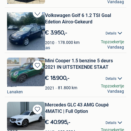
Vandaag
Lanaken
Volkswagen Golf 6 1.2 TSI Goal
Bewaren
Edetion Airco-Gekeurd
in
Mijn
€ 3.950,-
Details
Favorieten
LC Cars Lanaken
Topzoekertje
178.000
km
2010
Vandaag
Mechelen-Aan-De-Maas
Mini Cooper 1.5 benzine 5 deurs
2021 IN UITSTEKENDE STAAT
Bewaren
in
€ 18.900,-
Details
Mijn
Mark
Topzoekertje
Favorieten
81.800
km
2021
Vandaag
Lanaken
Mercedes GLC 43 AMG Coupé
4MATIC | Full Option
Bewaren
in
€ 40.995,-
Details
Mijn
Guy.S
Topzoekertje
Favorieten