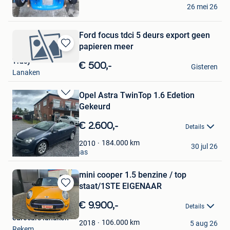
Kristof
26 mei 26
Lanaken
Ford focus tdci 5 deurs export geen
papieren meer
Bewaren
Tracy
in
€ 500,-
Gisteren
Mijn
Lanaken
Favorieten
Opel Astra TwinTop 1.6 Edetion
Bewaren
Gekeurd
in
Mijn
€ 2.600,-
Details
Favorieten
LC Cars Lanaken
184.000
km
2010
30 jul 26
Mechelen-Aan-De-Maas
mini cooper 1.5 benzine / top
staat/1STE EIGENAAR
Bewaren
in
€ 9.900,-
Details
Mijn
eurocars lanaken
Favorieten
106.000
km
2018
5 aug 26
Rekem