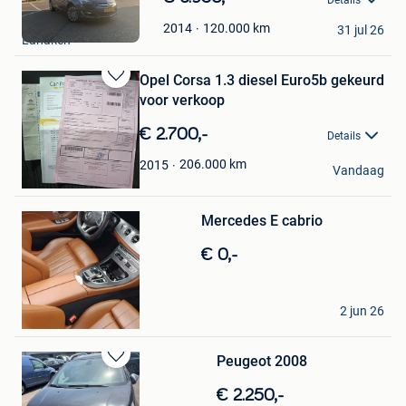
in
Michael
Mijn
120.000
km
2014
31 jul 26
Lanaken
Favorieten
Opel Corsa 1.3 diesel Euro5b gekeurd
Bewaren
voor verkoop
in
Mijn
€ 2.700,-
Details
Favorieten
Reno
206.000
km
2015
Vandaag
Lanaken
Bewaren
Mercedes E cabrio
in
Mijn
€ 0,-
Favorieten
bernard
2 jun 26
Lanaken
Peugeot 2008
Bewaren
in
€ 2.250,-
Mijn