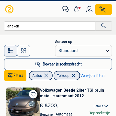
Auto's
Sorteer op
Alle afstanden…
Bewaar je zoekopdracht
Filters
Auto's
Te koop
Verwijder filters
Volkswagen Beetle 2liter TSI bruin
metallic automaat 2012
Bewaren
in
€ 8.700,-
Details
Mijn
Marian
Topzoekertje
Favorieten
Automaat
Benzine