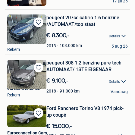
Mijn
17 jul 26
Lanaken
Favorieten
peugeot 207cc cabrio 1.6 benzine
/AUTOMAAT/top staat
Bewaren
in
€ 8.300,-
Details
Mijn
eurocars lanaken
Favorieten
103.000
km
2013
5 aug 26
Rekem
peugeot 308 1.2 benzine pure tech
AUTOMAAT/ 1STE EIGENAAR
Bewaren
in
€ 9.100,-
Details
Mijn
eurocars lanaken
Favorieten
91.000
km
2018
Vandaag
Rekem
Ford Ranchero Torino V8 1974 pick-
up coupé
Bewaren
in
€ 15.000,-
Mijn
Euroconnection Cars