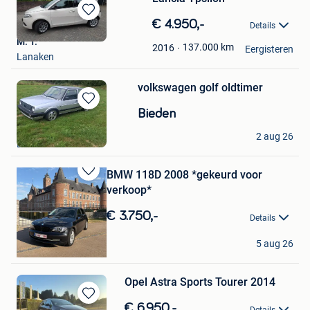
Bewaren
€ 4.950,-
Details
in
M. T.
Mijn
137.000
km
2016
Eergisteren
Lanaken
Favorieten
volkswagen golf oldtimer
Bewaren
Bieden
in
Willie
Mijn
2 aug 26
Lanaken
Favorieten
BMW 118D 2008 *gekeurd voor
Bewaren
verkoop*
in
Mijn
€ 3.750,-
Details
Favorieten
MØS Automotive
5 aug 26
Lanaken
Opel Astra Sports Tourer 2014
Bewaren
€ 6.950,-
Details