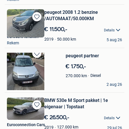
peugeot 2008 1.2 benzine
/AUTOMAAT/50.000KM
Bewaren
in
€ 11.500,-
Details
Mijn
eurocars lanaken
Favorieten
50.000
km
2019
5 aug 26
Rekem
peugeot partner
Bewaren
in
€ 1.750,-
Mijn
Favorieten
Diesel
270.000
km
Heemskerk Nico
2 aug 26
Lanaken
BMW 530e M Sport pakket | 1e
eigenaar | Topstaat
Bewaren
in
€ 26.500,-
Details
Mijn
Euroconnection Cars
Favorieten
127.000
km
2019
29 jul 26