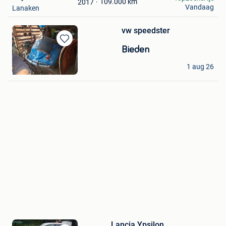
109.000
km
2017
Vandaag
Lanaken
vw speedster
Bewaren
Bieden
in
Mathieu
Mijn
1 aug 26
Lanaken
Favorieten
Lancia Ypsilon