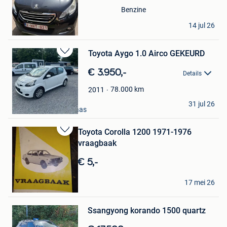
Favorieten
Benzine
stefan
14 jul 26
Lanaken
Toyota Aygo 1.0 Airco GEKEURD
Bewaren
in
€ 3.950,-
Details
Mijn
Favorieten
78.000
km
2011
LC Cars Lanaken
31 jul 26
Mechelen-Aan-De-Maas
Toyota Corolla 1200 1971-1976
Bewaren
vraagbaak
in
Mijn
€ 5,-
Favorieten
Jean
17 mei 26
Lanaken
Bewaren
in
Mijn
Ssangyong korando 1500 quartz
Favorieten