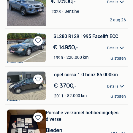
€ 17.500,-
Details
Benzine
2023
mario
2 aug 26
Lanaken
SL280 R129 1995 Facelift ECC
Bewaren
€ 14.950,-
Details
in
Ron
Mijn
220.000
km
1995
Gisteren
Lanaken
Favorieten
opel corsa 1.0 benz 85.000km
Bewaren
€ 3.700,-
Details
in
eurocars lanaken
Mijn
82.000
km
2011
Gisteren
Rekem
Favorieten
Porsche verzamel hebbedingetjes
diverse
Bewaren
in
Bieden
Marc