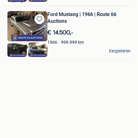
Waalwijk
Ford Mustang | 1966 | Route 66
Auctions
Bewaren
in
€ 14.500,-
Mijn
Favorieten
999.999
km
1966
Route 66 Auctions
Eergisteren
Waalwijk