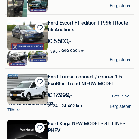
Route 66 Auctions
Eergisteren
Waalwijk
Ford Escort F1 edition | 1996 | Route
66 Auctions
Bewaren
in
€ 5.500,-
Mijn
Favorieten
999.999
km
1996
Route 66 Auctions
Eergisteren
Waalwijk
Ford Transit connect / courier 1.5
EcoBlue Trend NIEUW MODEL
Bewaren
in
€ 17.999,-
Details
Mijn
Koolen Bedrijfswagens
Favorieten
24.402
km
2024
Eergisteren
Tilburg
Ford Kuga NEW MODEL - ST LINE -
PHEV
Bewaren