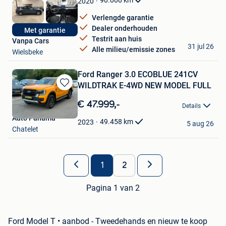
90.000
km
2020
Verlengde garantie
Dealer onderhouden
Met garantie
Testrit aan huis
️Vanpa Cars
31 jul 26
Alle milieu/emissie zones
Wielsbeke
Ford Ranger 3.0 ECOBLUE 241CV
WILDTRAK E-4WD NEW MODEL FULL
Bewaren
in
€ 47.999,-
Details
Mijn
Auto Panama
Favorieten
49.458
km
2023
5 aug 26
Chatelet
1
2
Pagina 1 van 2
Ford Model T • aanbod - Tweedehands en nieuw te koop