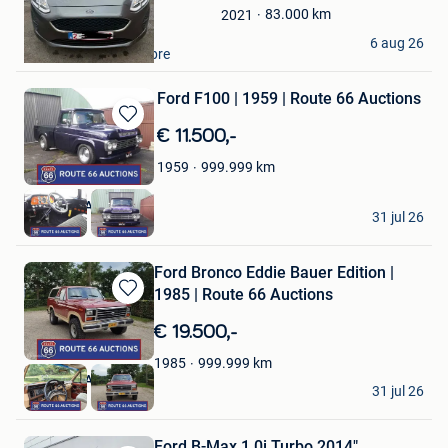
Favorieten
83.000
km
2021
Wendy Versmissen
6 aug 26
Montignies-Sur-Sambre
Ford F100 | 1959 | Route 66 Auctions
Bewaren
€ 11.500,-
in
999.999
km
1959
Mijn
Favorieten
Route 66 Auctions
31 jul 26
Waalwijk
Ford Bronco Eddie Bauer Edition |
1985 | Route 66 Auctions
Bewaren
in
€ 19.500,-
Mijn
Favorieten
999.999
km
1985
Route 66 Auctions
31 jul 26
Waalwijk
Ford B-Max 1.0i Turbo 2014"