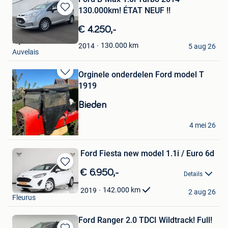
130.000km! ÉTAT NEUF !!
Bewaren
in
€ 4.250,-
Mijn
My Autos
Favorieten
130.000
km
2014
5 aug 26
Auvelais
Orginele onderdelen Ford model T
Bewaren
1919
in
Mijn
Bieden
Favorieten
Rudi
4 mei 26
Schendelbeke
Ford Fiesta new model 1.1i / Euro 6d
Bewaren
€ 6.950,-
Details
in
Didier
Mijn
142.000
km
2019
2 aug 26
Fleurus
Favorieten
Ford Ranger 2.0 TDCI Wildtrack! Full!