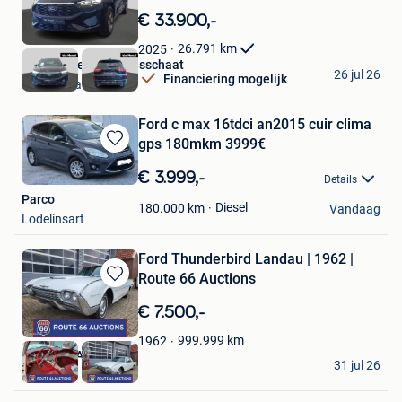
in
€ 33.900,-
Mijn
Favorieten
26.791
km
2025
Van Mossel Ford Brasschaat
26 jul 26
Financiering mogelijk
Brasschaat
Ford c max 16tdci an2015 cuir clima
gps 180mkm 3999€
Bewaren
in
€ 3.999,-
Details
Mijn
Parco
Favorieten
Diesel
180.000
km
Vandaag
Lodelinsart
Ford Thunderbird Landau | 1962 |
Route 66 Auctions
Bewaren
in
€ 7.500,-
Mijn
Favorieten
999.999
km
1962
Route 66 Auctions
31 jul 26
Waalwijk