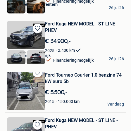
Financiering mogelijk
Van Mossel Ford Zaventem
26 jul 26
Zaventem
Ford Kuga NEW MODEL - ST LINE -
PHEV
Bewaren
in
€ 34.900,-
Mijn
Favorieten
2.400
km
2025
Van Mossel Ford Wilrijk
26 jul 26
Financiering mogelijk
Wilrijk
Ford Tourneo Courier 1.0 benzine 74
Bewaren
kW euro 5b
in
Mijn
€ 5.500,-
Favorieten
Alex moreno
150.000
km
2015
Vandaag
Temse
Ford Kuga NEW MODEL - ST LINE -
PHEV
Bewaren