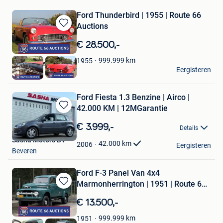
Ford Thunderbird | 1955 | Route 66
Auctions
Bewaren
in
€ 28.500,-
Mijn
Favorieten
999.999
km
1955
Route 66 Auctions
Eergisteren
Waalwijk
Ford Fiesta 1.3 Benzine | Airco |
42.000 KM | 12MGarantie
Bewaren
in
€ 3.999,-
Details
Mijn
Sasha Motors BV
Favorieten
42.000
km
2006
Eergisteren
Beveren
Ford F-3 Panel Van 4x4
Marmonherrington | 1951 | Route 66
Bewaren
Au
in
€ 13.500,-
Mijn
Favorieten
999.999
km
1951