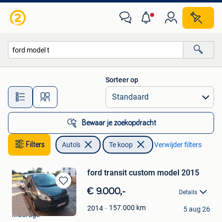
Auto's
Sorteer op
Alle afstanden…
Bewaar je zoekopdracht
Filters
Auto's
Te koop
Verwijder filters
ford transit custom model 2015
Bewaren
€ 9.000,-
Details
in
Bodson
Mijn
157.000
km
2014
5 aug 26
Maurage
Favorieten