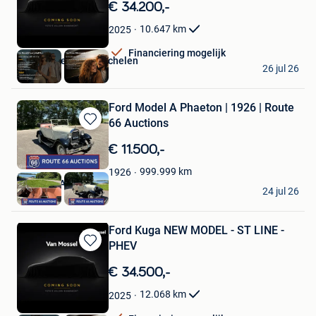
in
€ 34.200,-
Mijn
Favorieten
10.647
km
2025
Financiering mogelijk
Van Mossel Ford Mechelen
26 jul 26
Mechelen
Ford Model A Phaeton | 1926 | Route
66 Auctions
Bewaren
in
€ 11.500,-
Mijn
Favorieten
999.999
km
1926
Route 66 Auctions
24 jul 26
Waalwijk
Ford Kuga NEW MODEL - ST LINE -
PHEV
Bewaren
in
€ 34.500,-
Mijn
Favorieten
12.068
km
2025