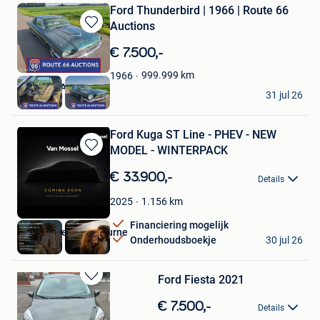
Ford Thunderbird | 1966 | Route 66
Auctions
Bewaren
in
€ 7.500,-
Mijn
Favorieten
999.999
km
1966
Route 66 Auctions
31 jul 26
Waalwijk
Ford Kuga ST Line - PHEV - NEW
MODEL - WINTERPACK
Bewaren
in
€ 33.900,-
Details
Mijn
Favorieten
1.156
km
2025
Financiering mogelijk
Van Mossel Ford Deurne
Onderhoudsboekje
30 jul 26
Deurne
Ford Fiesta 2021
Bewaren
in
€ 7.500,-
Details
Mijn