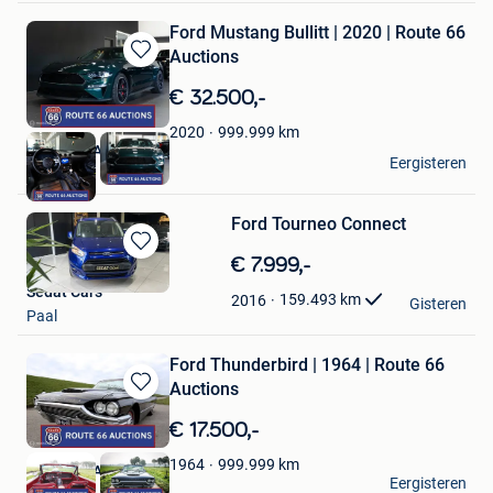
Ford Mustang Bullitt | 2020 | Route 66
Auctions
Bewaren
in
€ 32.500,-
Mijn
Favorieten
999.999
km
2020
Route 66 Auctions
Eergisteren
Waalwijk
Ford Tourneo Connect
Bewaren
€ 7.999,-
in
Sedat Cars
159.493
km
2016
Mijn
Gisteren
Paal
Favorieten
Ford Thunderbird | 1964 | Route 66
Auctions
Bewaren
in
€ 17.500,-
Mijn
Favorieten
999.999
km
1964
Route 66 Auctions
Eergisteren