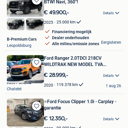
BTW! Navi, 360°!
Bewaren
in
€ 49.900,-
Details
Mijn
Favorieten
25.000
km
2025
Financiering mogelijk
Dealer onderhouden
B-Premium Cars
Eergisteren
Alle milieu/emissie zones
Leopoldsburg
Ford Ranger 2.0TDCI 218CV
WILDTRAK NEW MODEL TVA
Bewaren
COMPRI
in
€ 28.999,-
Details
Mijn
Auto Panama
Favorieten
119.378
km
2020
1 aug 26
Chatelet
⭐Ford Focus Clipper 1.0i - Carplay -
garantie
Bewaren
in
€ 12.350,-
Details
Mijn
Favorieten