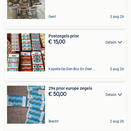
Gent
3 aug 26
Postzegels prior
€ 15,00
Details
Kapelle-Op-Den-Bos En Deel Van Zemst
3 aug 26
29x prior europe zegels
€ 50,00
Details
Brecht
2 aug 26