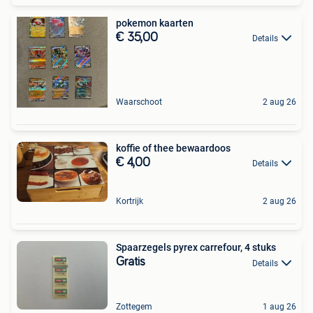
pokemon kaarten
€ 35,00
Details
Waarschoot
2 aug 26
koffie of thee bewaardoos
€ 4,00
Details
Kortrijk
2 aug 26
Spaarzegels pyrex carrefour, 4 stuks
Gratis
Details
Zottegem
1 aug 26