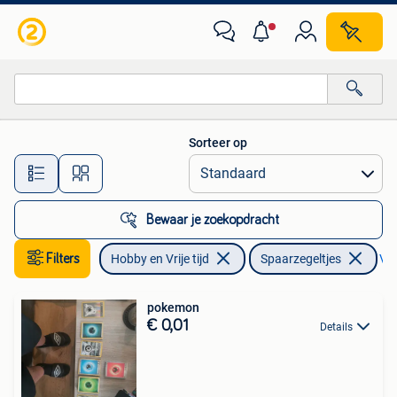
Spaarzegeltjes
Sorteer op
Alle afstanden…
Bewaar je zoekopdracht
Filters
Hobby en Vrije tijd
Spaarzegeltjes
Ver
pokemon
€ 0,01
Details