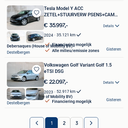
Tesla Model Y ACC
ZETEL+STUURVERW PSENS+CAM
Bewaren
NAVI PANO
in
€ 35.997,-
Details
Mijn
Favorieten
35.121
km
2024
Financiering mogelijk
Debersaques (House of Mobility BV)
Gisteren
Alle milieu/emissie zones
Destelbergen
Volkswagen Golf Variant Golf 1.5
eTSI DSG
Bewaren
in
€ 22.097,-
Details
Mijn
Favorieten
52.917
km
2023
Debersaques (House of Mobility BV)
Gisteren
Financiering mogelijk
Destelbergen
1
2
3