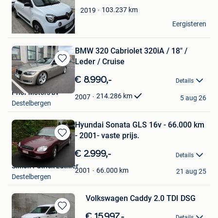
Favorieten
103.237
km
2019
Talbeau
Eergisteren
Destelbergen
BMW 320 Cabriolet 320iA / 18" /
Leder / Cruise
Bewaren
in
€ 8.990,-
Details
Mijn
Prior Motors bv
Favorieten
214.286
km
2007
5 aug 26
Destelbergen
Hyundai Sonata GLS 16v - 66.000 km
- 2001- vaste prijs.
Bewaren
in
€ 2.999,-
Details
Mijn
Simon Patrick Luthier
Favorieten
66.000
km
2001
21 aug 25
Destelbergen
Volkswagen Caddy 2.0 TDI DSG
Bewaren
€ 15.997,-
Details