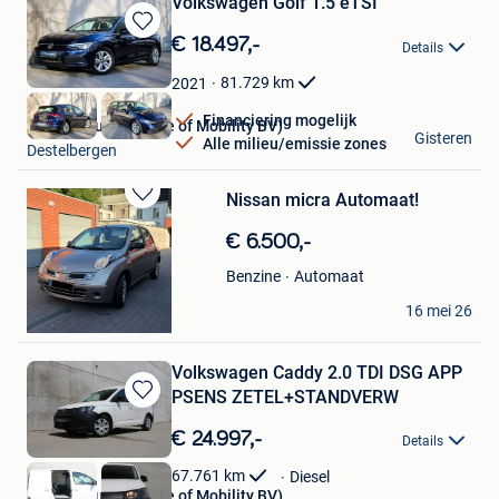
Volkswagen Golf 1.5 eTSI
Bewaren
€ 18.497,-
Details
in
Mijn
81.729
km
2021
Favorieten
Financiering mogelijk
Debersaques (House of Mobility BV)
Gisteren
Alle milieu/emissie zones
Destelbergen
Nissan micra Automaat!
Bewaren
in
€ 6.500,-
Mijn
Favorieten
Automaat
Benzine
Jakup K
16 mei 26
Destelbergen
Volkswagen Caddy 2.0 TDI DSG APP
PSENS ZETEL+STANDVERW
Bewaren
in
€ 24.997,-
Details
Mijn
Favorieten
67.761
km
Diesel
Debersaques (House of Mobility BV)