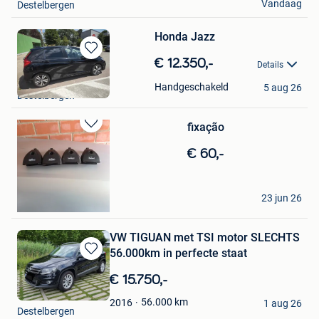
Vandaag
Destelbergen
Honda Jazz
Bewaren
€ 12.350,-
Details
in
Debby Goedgebuer
Mijn
Handgeschakeld
5 aug 26
Destelbergen
Favorieten
fixação
Bewaren
in
€ 60,-
Mijn
Favorieten
pedro
23 jun 26
Destelbergen
VW TIGUAN met TSI motor SLECHTS
56.000km in perfecte staat
Bewaren
in
€ 15.750,-
Mijn
TiesInDeSacoche
Favorieten
56.000
km
2016
1 aug 26
Destelbergen