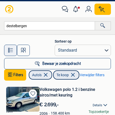
Auto's
Sorteer op
Alle afstanden…
Bewaar je zoekopdracht
Filters
Auto's
Te koop
Verwijder filters
Volkswagen polo 1.2 i benzine
airco/met keuring
Bewaren
in
€ 2.699,-
Details
Mijn
tom
Topzoekertje
Favorieten
158.400
km
2006