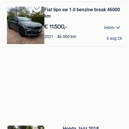
Fiat tipo sw 1.0 benzine break 46000
Bewaren
km
in
Mijn
€ 11.500,-
Details
Favorieten
***Jens
46.000
km
2021
6 aug 26
Destelbergen
Honda Jazz 2018