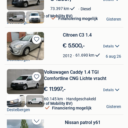
in
Mijn
73.397
km
Diesel
Favorieten
Debersaques (House of Mobility BV)
Financiering mogelijk
Gisteren
Destelbergen
Citroen C3 1.4
Bewaren
€ 5.500,-
Details
in
Autohandel Flor
Mijn
61.690
km
2012
6 aug 26
Destelbergen
Favorieten
Volkswagen Caddy 1.4 TGI
Comfortline CNG Lichte vracht
Bewaren
in
€ 11.997,-
Details
Mijn
Favorieten
Handgeschakeld
60.145
km
Debersaques (House of Mobility BV)
Gisteren
Financiering mogelijk
Destelbergen
Nissan patrol y61
Bewaren