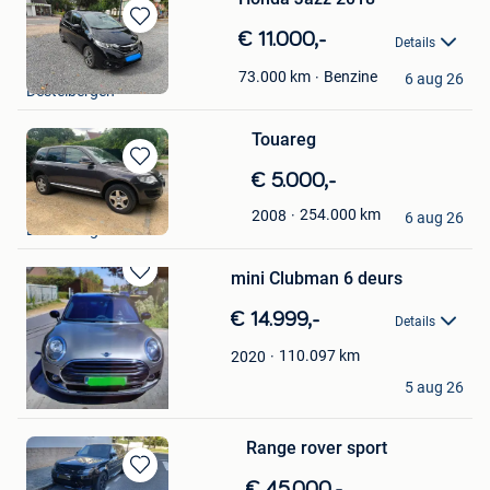
Bewaren
€ 11.000,-
Details
in
Laurens Daemers
Mijn
Benzine
73.000
km
6 aug 26
Destelbergen
Favorieten
Touareg
Bewaren
€ 5.000,-
in
Tristan Van Coillie
254.000
km
2008
Mijn
6 aug 26
Destelbergen
Favorieten
mini Clubman 6 deurs
Bewaren
in
€ 14.999,-
Details
Mijn
Favorieten
110.097
km
2020
Veerle
5 aug 26
Destelbergen
Range rover sport
Bewaren
€ 45.000,-