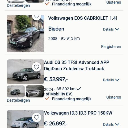
Gisteren
Financiering mogelijk
Destelbergen
Volkswagen EOS CABRIOLET 1.4l
Bewaren
in
Bieden
Details
Mijn
Favorieten
95.913
km
2008
Talbeau
Eergisteren
Destelbergen
Audi Q3 35 TFSI Advanced APP
DigiDash Zetelverw Trekhaak
Bewaren
in
€ 32.997,-
Details
Mijn
Favorieten
35.802
km
2024
Debersaques (House of Mobility BV)
Gisteren
Financiering mogelijk
Destelbergen
Volkswagen ID.3 ID.3 PRO 150KW
Bewaren
€ 26.897,-
Details