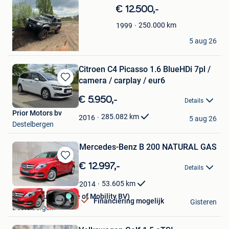
in
€ 12.500,-
Mijn
Favorieten
250.000
km
1999
BONO
5 aug 26
Destelbergen
Citroen C4 Picasso 1.6 BlueHDi 7pl /
camera / carplay / eur6
Bewaren
in
€ 5.950,-
Details
Mijn
Prior Motors bv
Favorieten
285.082
km
2016
5 aug 26
Destelbergen
Mercedes-Benz B 200 NATURAL GAS
Bewaren
€ 12.997,-
Details
in
Mijn
53.605
km
2014
Favorieten
Debersaques (House of Mobility BV)
Financiering mogelijk
Gisteren
Destelbergen