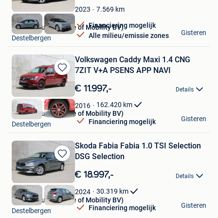
in
Mijn
7.569
km
2023
Favorieten
Financiering mogelijk
Debersaques (House of Mobility BV)
Gisteren
Alle milieu/emissie zones
Destelbergen
Volkswagen Caddy Maxi 1.4 CNG
7ZIT V+A PSENS APP NAVI
Bewaren
in
€ 11.997,-
Details
Mijn
Favorieten
162.420
km
2016
Debersaques (House of Mobility BV)
Gisteren
Financiering mogelijk
Destelbergen
Skoda Fabia Fabia 1.0 TSI Selection
DSG Selection
Bewaren
in
€ 18.997,-
Details
Mijn
Favorieten
30.319
km
2024
Debersaques (House of Mobility BV)
Gisteren
Financiering mogelijk
Destelbergen