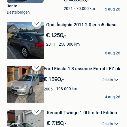
in
Jente
70.000
km
2021
Mijn
5 aug 26
Destelbergen
Favorieten
Opel İnsignia 2011 2.0 euro5 diesel
Bewaren
in
€ 1.250,-
Mijn
Favorieten
258.000
km
2011
Cet
6 aug 26
Destelbergen
Ford Fiesta 1.3 essence Euro4 LEZ ok
Bewaren
in
€ 1.390,-
Details
Mijn
Favorieten
198.000
km
2006
Ford
4 aug 26
Destelbergen
Renault Twingo 1.0l limited Edition
Bewaren
in
€ 7.150,-
Details
Mijn