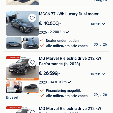
2 aug 26
Blankenberge
MGS6 77 kWh Luxury Dual motor
Bewaren
€ 40.800,-
Details
in
Mijn
2.200
km
2026
Favorieten
Dealer onderhouden
De Baets Hasselt
30 jul 26
Alle milieu/emissie zones
Hasselt
MG Marvel R electric drive 212 kW
Performance (bj 2023)
Bewaren
in
€ 26.599,-
Details
Mijn
Favorieten
34.813
km
2023
Financiering mogelijk
Autohero België
29 jul 26
Alle milieu/emissie zones
Brussel
MG Marvel R electric drive 212 kW