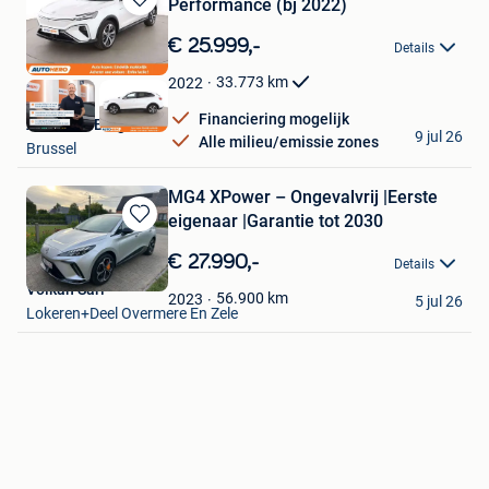
Performance (bj 2022)
Bewaren
in
€ 25.999,-
Details
Mijn
Favorieten
33.773
km
2022
Financiering mogelijk
Autohero België
9 jul 26
Alle milieu/emissie zones
Brussel
MG4 XPower – Ongevalvrij |Eerste
eigenaar |Garantie tot 2030
Bewaren
in
€ 27.990,-
Details
Mijn
Volkan Sari
Favorieten
56.900
km
2023
5 jul 26
Lokeren+Deel Overmere En Zele