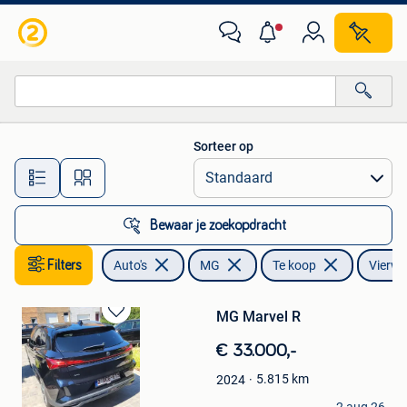
MG
Sorteer op
Alle afstanden…
Bewaar je zoekopdracht
Filters
Auto's
MG
Te koop
Vierwi
MG Marvel R
Bewaren
in
€ 33.000,-
Mijn
Favorieten
5.815
km
2024
thierry