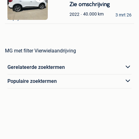
Bewaren
Zie omschrijving
in
DC.L Containers
40.000
km
2022
Mijn
3 mrt 26
Kaprijke
Favorieten
MG met filter Vierwielaandrijving
Gerelateerde zoektermen
Populaire zoektermen