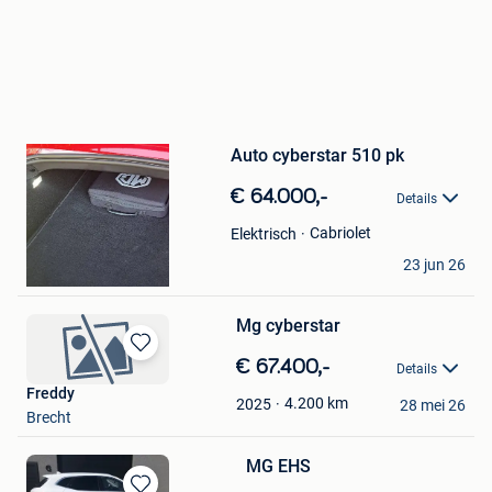
Bewaren
in
Mijn
Auto cyberstar 510 pk
Favorieten
€ 64.000,-
Details
Cabriolet
Elektrisch
Freddy
23 jun 26
Brecht
Mg cyberstar
Bewaren
€ 67.400,-
Details
in
Freddy
Mijn
4.200
km
2025
28 mei 26
Brecht
Favorieten
MG EHS