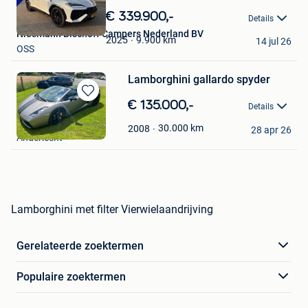
in
€ 339.900,-
Details
Mijn
Niesmann Bischoff Campers Nederland BV
Favorieten
9.900
km
2025
14 jul 26
OSS
Lamborghini gallardo spyder
Bewaren
€ 135.000,-
Details
in
Christian
Mijn
30.000
km
2008
28 apr 26
Anderlecht
Favorieten
Lamborghini met filter Vierwielaandrijving
Gerelateerde zoektermen
Populaire zoektermen