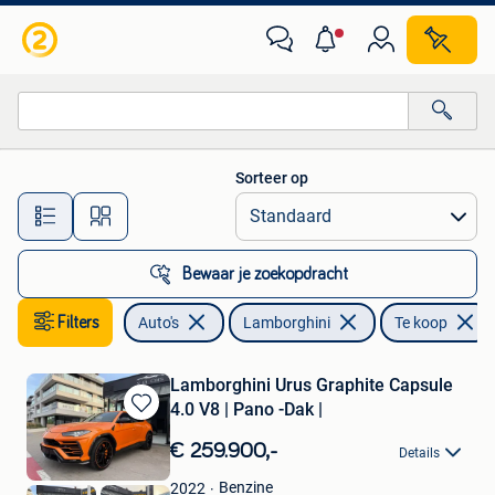
Lamborghini
Sorteer op
Alle afstanden…
Bewaar je zoekopdracht
Filters
Auto's
Lamborghini
Te koop
Lamborghini Urus Graphite Capsule
4.0 V8 | Pano -Dak |
Bewaren
in
€ 259.900,-
Details
Mijn
Favorieten
Benzine
2022