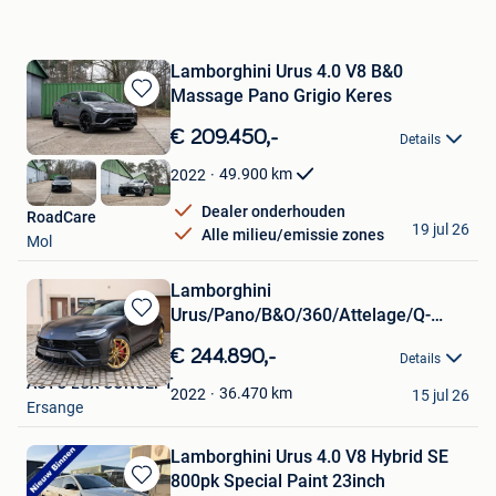
Lamborghini Urus 4.0 V8 B&0
Massage Pano Grigio Keres
Bewaren
in
€ 209.450,-
Details
Mijn
Favorieten
49.900
km
2022
Dealer onderhouden
RoadCare
19 jul 26
Alle milieu/emissie zones
Mol
Lamborghini
Urus/Pano/B&O/360/Attelage/Q-
Bewaren
Citura/SiègesVentil
in
€ 244.890,-
Details
Mijn
AUTO LUX CONCEPT
Favorieten
36.470
km
2022
15 jul 26
Ersange
Lamborghini Urus 4.0 V8 Hybrid SE
800pk Special Paint 23inch
Bewaren