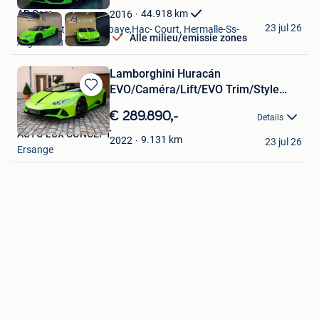
Favorieten
AB Cars
44.918
km
2016
23 jul 26
Vise + Partie De Bombaye,Hac- Court, Hermalle-Ss-
Alle milieu/emissie zones
Argenteau
Lamborghini Huracán
EVO/Caméra/Lift/EVO Trim/Style
Bewaren
Package
in
€ 289.890,-
Details
Mijn
AUTO LUX CONCEPT
Favorieten
9.131
km
2022
23 jul 26
Ersange