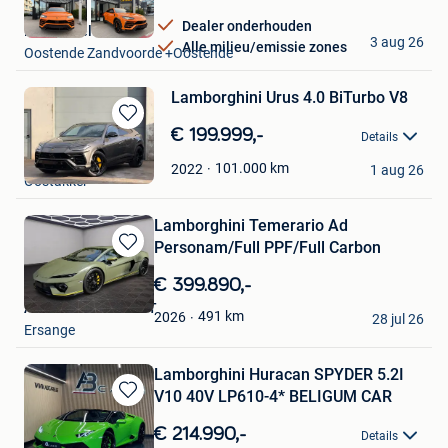
Dealer onderhouden
Emmanuell
3 aug 26
Alle milieu/emissie zones
Oostende Zandvoorde +Oostende
Lamborghini Urus 4.0 BiTurbo V8
Bewaren
€ 199.999,-
Details
in
Autohandel Olivier
Mijn
101.000
km
2022
1 aug 26
Oostakker
Favorieten
Lamborghini Temerario Ad
Personam/Full PPF/Full Carbon
Bewaren
in
€ 399.890,-
Mijn
AUTO LUX CONCEPT
Favorieten
491
km
2026
28 jul 26
Ersange
Lamborghini Huracan SPYDER 5.2I
V10 40V LP610-4* BELIGUM CAR
Bewaren
in
€ 214.990,-
Details
Mijn