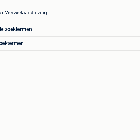
er Vierwielaandrijving
de zoektermen
zoektermen