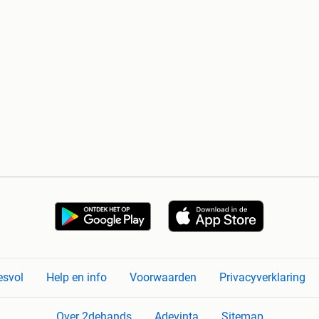
esvol
Help en info
Voorwaarden
Privacyverklaring
Over 2dehands
Adevinta
Sitemap