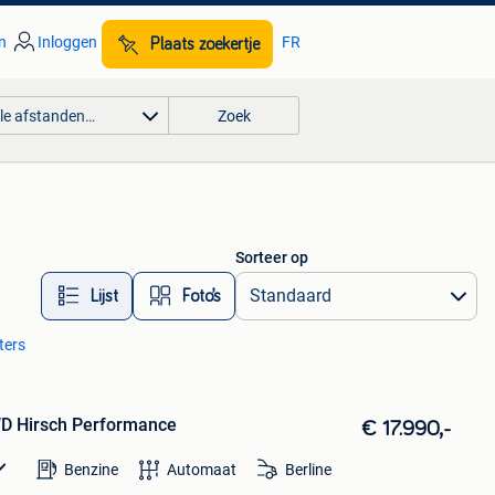
n
Inloggen
FR
Plaats zoekertje
lle afstanden…
Zoek
Sorteer op
Lijst
Foto’s
lters
D Hirsch Performance
€ 17.990,-
Benzine
Automaat
Berline