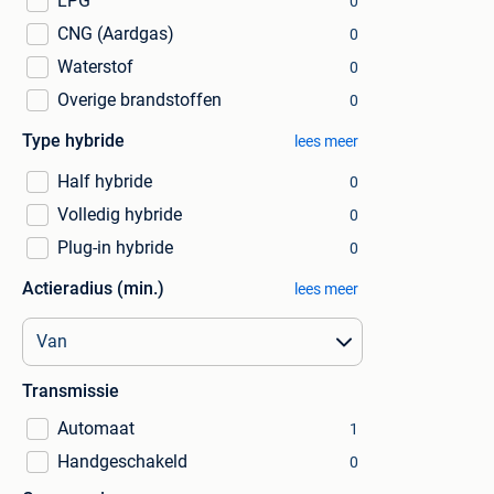
LPG
0
CNG (Aardgas)
0
Waterstof
0
Overige brandstoffen
0
Type hybride
lees meer
Half hybride
0
Volledig hybride
0
Plug-in hybride
0
Actieradius (min.)
lees meer
Transmissie
Automaat
1
Handgeschakeld
0