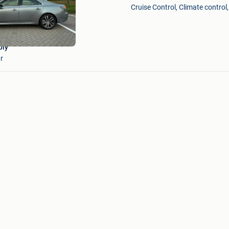
Mijn
Cruise Control, Climate control
Favorieten
ply
r