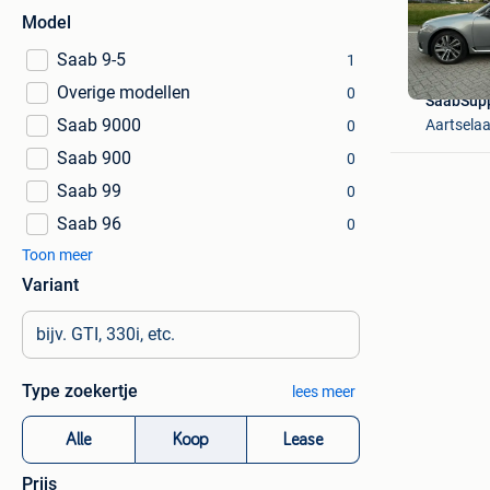
Model
Saab 9-5
1
Overige modellen
0
SaabSup
Saab 9000
Aartselaa
0
Saab 900
0
Saab 99
0
Saab 96
0
Toon meer
Variant
Type zoekertje
lees meer
Alle
Koop
Lease
Prijs