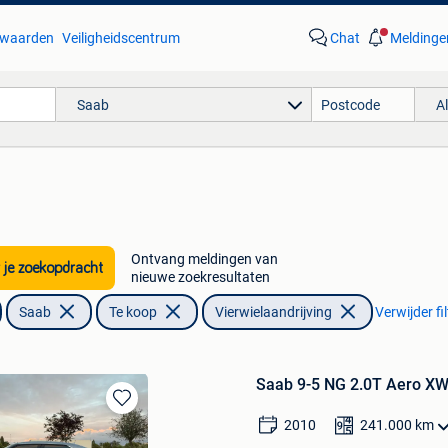
waarden
Veiligheidscentrum
Chat
Meldinge
Saab
A
Ontvang meldingen van
 je zoekopdracht
nieuwe zoekresultaten
Saab
Te koop
Vierwielaandrijving
Verwijder fi
Saab 9-5 NG 2.0T Aero XW
Bewaren
2010
241.000
km
in