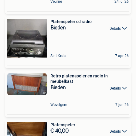
Veurne
24 jul 26
Platenspeler cd radio
Bieden
Details
Sint-Kruis
7 apr 26
Retro platenspeler en radio in
meubelkast
Bieden
Details
Wevelgem
7 jun 26
Platenspeler
€ 40,00
Details