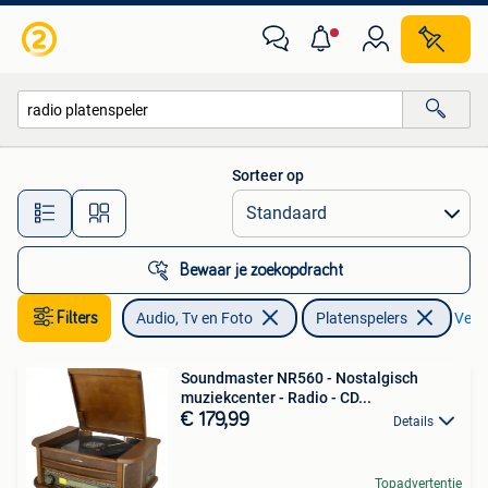
Platenspelers
Sorteer op
Alle afstanden…
Bewaar je zoekopdracht
Filters
Audio, Tv en Foto
Platenspelers
Verwi
Soundmaster NR560 - Nostalgisch
muziekcenter - Radio - CD...
€ 179,99
Details
Topadvertentie